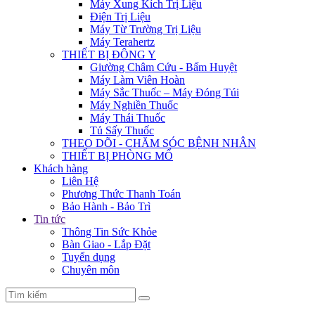
Máy Xung Kích Trị Liệu
Điện Trị Liệu
Máy Từ Trường Trị Liệu
Máy Terahertz
THIẾT BỊ ĐÔNG Y
Giường Châm Cứu - Bấm Huyệt
Máy Làm Viên Hoàn
Máy Sắc Thuốc – Máy Đóng Túi
Máy Nghiền Thuốc
Máy Thái Thuốc
Tủ Sấy Thuốc
THEO DÕI - CHĂM SÓC BỆNH NHÂN
THIẾT BỊ PHÒNG MỔ
Khách hàng
Liên Hệ
Phương Thức Thanh Toán
Bảo Hành - Bảo Trì
Tin tức
Thông Tin Sức Khỏe
Bàn Giao - Lắp Đặt
Tuyển dụng
Chuyên môn