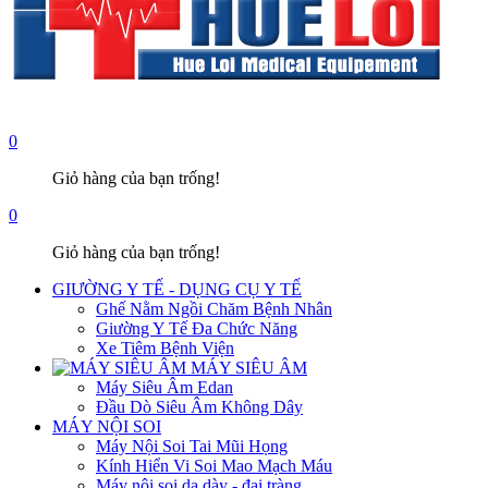
0
Giỏ hàng của bạn trống!
0
Giỏ hàng của bạn trống!
GIƯỜNG Y TẾ - DỤNG CỤ Y TẾ
Ghế Nằm Ngồi Chăm Bệnh Nhân
Giường Y Tế Đa Chức Năng
Xe Tiêm Bệnh Viện
MÁY SIÊU ÂM
Máy Siêu Âm Edan
Đầu Dò Siêu Âm Không Dây
MÁY NỘI SOI
Máy Nội Soi Tai Mũi Họng
Kính Hiển Vi Soi Mao Mạch Máu
Máy nội soi dạ dày - đại tràng