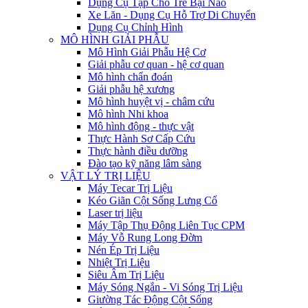
Dụng Cụ Tập Cho Trẻ Bại Não
Xe Lăn - Dụng Cụ Hỗ Trợ Di Chuyển
Dụng Cụ Chỉnh Hình
MÔ HÌNH GIẢI PHẪU
Mô Hình Giải Phẫu Hệ Cơ
Giải phẫu cơ quan - hệ cơ quan
Mô hình chẩn đoán
Giải phẫu hệ xương
Mô hình huyệt vị - châm cứu
Mô hình Nhi khoa
Mô hình động - thực vật
Thực Hành Sơ Cấp Cứu
Thực hành điều dưỡng
Đào tạo kỹ năng lâm sàng
VẬT LÝ TRỊ LIỆU
Máy Tecar Trị Liệu
Kéo Giãn Cột Sống Lưng Cổ
Laser trị liệu
Máy Tập Thụ Động Liên Tục CPM
Máy Vỗ Rung Long Đờm
Nén Ép Trị Liệu
Nhiệt Trị Liệu
Siêu Âm Trị Liệu
Máy Sóng Ngắn - Vi Sóng Trị Liệu
Giường Tác Động Cột Sống