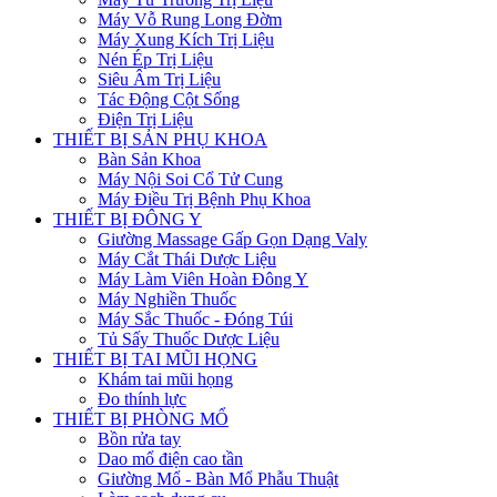
Máy Vỗ Rung Long Đờm
Máy Xung Kích Trị Liệu
Nén Ép Trị Liệu
Siêu Âm Trị Liệu
Tác Động Cột Sống
Điện Trị Liệu
THIẾT BỊ SẢN PHỤ KHOA
Bàn Sản Khoa
Máy Nội Soi Cổ Tử Cung
Máy Điều Trị Bệnh Phụ Khoa
THIẾT BỊ ĐÔNG Y
Giường Massage Gấp Gọn Dạng Valy
Máy Cắt Thái Dược Liệu
Máy Làm Viên Hoàn Đông Y
Máy Nghiền Thuốc
Máy Sắc Thuốc - Đóng Túi
Tủ Sấy Thuốc Dược Liệu
THIẾT BỊ TAI MŨI HỌNG
Khám tai mũi họng
Đo thính lực
THIẾT BỊ PHÒNG MỔ
Bồn rửa tay
Dao mổ điện cao tần
Giường Mổ - Bàn Mổ Phẫu Thuật