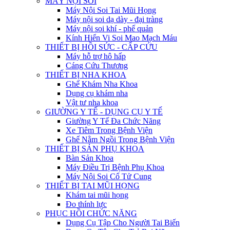
MÁY NỘI SOI
Máy Nội Soi Tai Mũi Họng
Máy nội soi dạ dày - đại tràng
Máy nội soi khí - phế quản
Kính Hiển Vi Soi Mao Mạch Máu
THIẾT BỊ HỒI SỨC - CẤP CỨU
Máy hỗ trợ hô hấp
Cáng Cứu Thương
THIẾT BỊ NHA KHOA
Ghế Khám Nha Khoa
Dụng cụ khám nha
Vật tư nha khoa
GIƯỜNG Y TẾ - DỤNG CỤ Y TẾ
Giường Y Tế Đa Chức Năng
Xe Tiêm Trong Bệnh Viện
Ghế Nằm Ngồi Trong Bệnh Viện
THIẾT BỊ SẢN PHỤ KHOA
Bàn Sản Khoa
Máy Điều Trị Bệnh Phụ Khoa
Máy Nội Soi Cổ Tử Cung
THIẾT BỊ TAI MŨI HỌNG
Khám tai mũi họng
Đo thính lực
PHỤC HỒI CHỨC NĂNG
Dụng Cụ Tập Cho Người Tai Biến