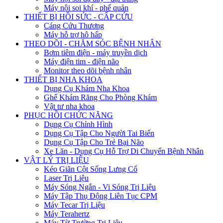
Máy nội soi khí - phế quản
THIẾT BỊ HỒI SỨC - CẤP CỨU
Cáng Cứu Thương
Máy hỗ trợ hô hấp
THEO DÕI - CHĂM SÓC BỆNH NHÂN
Bơm tiêm điện - máy truyền dịch
Máy điện tim - điện não
Monitor theo dõi bệnh nhân
THIẾT BỊ NHA KHOA
Dụng Cụ Khám Nha Khoa
Ghế Khám Răng Cho Phòng Khám
Vật tư nha khoa
PHỤC HỒI CHỨC NĂNG
Dụng Cụ Chỉnh Hình
Dụng Cụ Tập Cho Người Tai Biến
Dụng Cụ Tập Cho Trẻ Bại Não
Xe Lăn - Dụng Cụ Hỗ Trợ Di Chuyển Bệnh Nhân
VẬT LÝ TRỊ LIỆU
Kéo Giãn Cột Sống Lưng Cổ
Laser Trị Liệu
Máy Sóng Ngắn - Vi Sóng Trị Liệu
Máy Tập Thụ Động Liên Tục CPM
Máy Tecar Trị Liệu
Máy Terahertz
Máy Từ Trường Trị Liệu