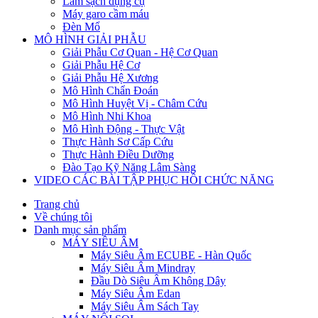
Làm sạch dụng cụ
Máy garo cầm máu
Đèn Mổ
MÔ HÌNH GIẢI PHẪU
Giải Phẫu Cơ Quan - Hệ Cơ Quan
Giải Phẫu Hệ Cơ
Giải Phẫu Hệ Xương
Mô Hình Chẩn Đoán
Mô Hình Huyệt Vị - Châm Cứu
Mô Hình Nhi Khoa
Mô Hình Động - Thực Vật
Thực Hành Sơ Cấp Cứu
Thực Hành Điều Dưỡng
Đào Tạo Kỹ Năng Lâm Sàng
VIDEO CÁC BÀI TẬP PHỤC HỒI CHỨC NĂNG
Trang chủ
Về chúng tôi
Danh mục sản phẩm
MÁY SIÊU ÂM
Máy Siêu Âm ECUBE - Hàn Quốc
Máy Siêu Âm Mindray
Đầu Dò Siêu Âm Không Dây
Máy Siêu Âm Edan
Máy Siêu Âm Sách Tay