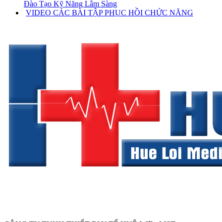
Đào Tạo Kỹ Năng Lâm Sàng
VIDEO CÁC BÀI TẬP PHỤC HỒI CHỨC NĂNG