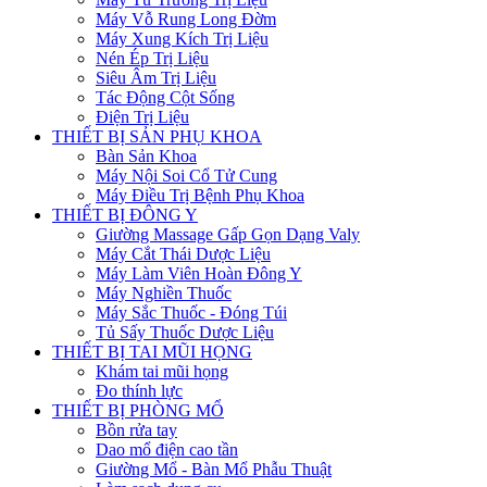
Máy Vỗ Rung Long Đờm
Máy Xung Kích Trị Liệu
Nén Ép Trị Liệu
Siêu Âm Trị Liệu
Tác Động Cột Sống
Điện Trị Liệu
THIẾT BỊ SẢN PHỤ KHOA
Bàn Sản Khoa
Máy Nội Soi Cổ Tử Cung
Máy Điều Trị Bệnh Phụ Khoa
THIẾT BỊ ĐÔNG Y
Giường Massage Gấp Gọn Dạng Valy
Máy Cắt Thái Dược Liệu
Máy Làm Viên Hoàn Đông Y
Máy Nghiền Thuốc
Máy Sắc Thuốc - Đóng Túi
Tủ Sấy Thuốc Dược Liệu
THIẾT BỊ TAI MŨI HỌNG
Khám tai mũi họng
Đo thính lực
THIẾT BỊ PHÒNG MỔ
Bồn rửa tay
Dao mổ điện cao tần
Giường Mổ - Bàn Mổ Phẫu Thuật