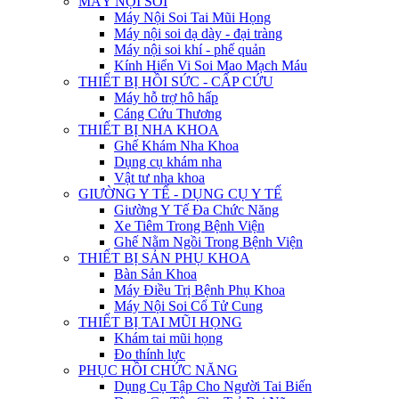
MÁY NỘI SOI
Máy Nội Soi Tai Mũi Họng
Máy nội soi dạ dày - đại tràng
Máy nội soi khí - phế quản
Kính Hiển Vi Soi Mao Mạch Máu
THIẾT BỊ HỒI SỨC - CẤP CỨU
Máy hỗ trợ hô hấp
Cáng Cứu Thương
THIẾT BỊ NHA KHOA
Ghế Khám Nha Khoa
Dụng cụ khám nha
Vật tư nha khoa
GIƯỜNG Y TẾ - DỤNG CỤ Y TẾ
Giường Y Tế Đa Chức Năng
Xe Tiêm Trong Bệnh Viện
Ghế Nằm Ngồi Trong Bệnh Viện
THIẾT BỊ SẢN PHỤ KHOA
Bàn Sản Khoa
Máy Điều Trị Bệnh Phụ Khoa
Máy Nội Soi Cổ Tử Cung
THIẾT BỊ TAI MŨI HỌNG
Khám tai mũi họng
Đo thính lực
PHỤC HỒI CHỨC NĂNG
Dụng Cụ Tập Cho Người Tai Biến