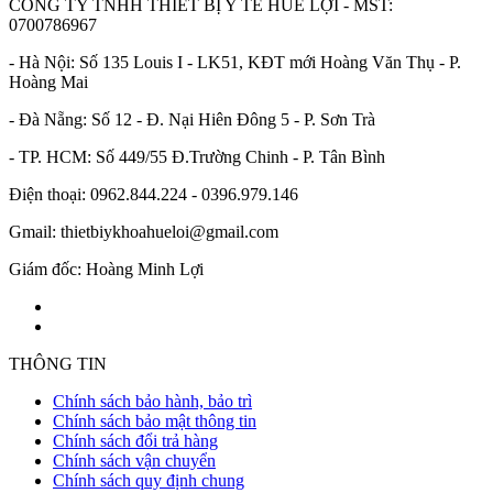
CÔNG TY TNHH THIẾT BỊ Y TẾ HUÊ LỢI - MST:
0700786967
- Hà Nội: Số 135 Louis I - LK51, KĐT mới Hoàng Văn Thụ - P.
Hoàng Mai
- Đà Nẵng: Số 12 - Đ. Nại Hiên Đông 5 - P. Sơn Trà
- TP. HCM: Số 449/55 Đ.Trường Chinh - P. Tân Bình
Điện thoại: 0962.844.224 - 0396.979.146
Gmail: thietbiykhoahueloi@gmail.com
Giám đốc: Hoàng Minh Lợi
THÔNG TIN
Chính sách bảo hành, bảo trì
Chính sách bảo mật thông tin
Chính sách đổi trả hàng
Chính sách vận chuyển
Chính sách quy định chung