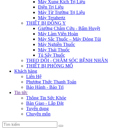
Máy Xung Kích Trị Liệu
Điện Trị Liệu
Máy Từ Trường Trị Liệu
Máy Terahertz
THIẾT BỊ ĐÔNG Y
Giường Châm Cứu - Bấm Huyệt
Máy Làm Viên Hoàn
Máy Sắc Thuốc – Máy Đóng Túi
Máy Nghiền Thuốc
Máy Thái Thuốc
Tủ Sấy Thuốc
THEO DÕI - CHĂM SÓC BỆNH NHÂN
THIẾT BỊ PHÒNG MỔ
Khách hàng
Liên Hệ
Phương Thức Thanh Toán
Bảo Hành - Bảo Trì
Tin tức
Thông Tin Sức Khỏe
Bàn Giao - Lắp Đặt
Tuyển dụng
Chuyên môn