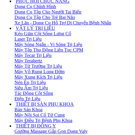
PHỤC HỒI CHỨC NĂNG
Dụng Cụ Chỉnh Hình
Dụng Cụ Tập Cho Người Tai Biến
Dụng Cụ Tập Cho Trẻ Bại Não
Xe Lăn - Dụng Cụ Hỗ Trợ Di Chuyển Bệnh Nhân
VẬT LÝ TRỊ LIỆU
Kéo Giãn Cột Sống Lưng Cổ
Laser Trị Liệu
Máy Sóng Ngắn - Vi Sóng Trị Liệu
Máy Tập Thụ Động Liên Tục CPM
Máy Tecar Trị Liệu
Máy Terahertz
Máy Từ Trường Trị Liệu
Máy Vỗ Rung Long Đờm
Máy Xung Kích Trị Liệu
Nén Ép Trị Liệu
Siêu Âm Trị Liệu
Tác Động Cột Sống
Điện Trị Liệu
THIẾT BỊ SẢN PHỤ KHOA
Bàn Sản Khoa
Máy Nội Soi Cổ Tử Cung
Máy Điều Trị Bệnh Phụ Khoa
THIẾT BỊ ĐÔNG Y
Giường Massage Gấp Gọn Dạng Valy