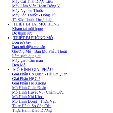
Máy Cắt Thái Dược Liệu
Máy Làm Viên Hoàn Đông Y
Máy Nghiền Thuốc
Máy Sắc Thuốc - Đóng Túi
Tủ Sấy Thuốc Dược Liệu
THIẾT BỊ TAI MŨI HỌNG
Khám tai mũi họng
Đo thính lực
THIẾT BỊ PHÒNG MỔ
Bồn rửa tay
Dao mổ điện cao tần
Giường Mổ - Bàn Mổ Phẫu Thuật
Làm sạch dụng cụ
Máy garo cầm máu
Đèn Mổ
MÔ HÌNH GIẢI PHẪU
Giải Phẫu Cơ Quan - Hệ Cơ Quan
Giải Phẫu Hệ Cơ
Giải Phẫu Hệ Xương
Mô Hình Chẩn Đoán
Mô Hình Huyệt Vị - Châm Cứu
Mô Hình Nhi Khoa
Mô Hình Động - Thực Vật
Thực Hành Sơ Cấp Cứu
Thực Hành Điều Dưỡng