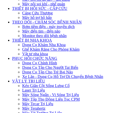
Máy nội soi khí - phế quản
THIẾT BỊ HỒI SỨC - CẤP CỨU
Cáng Cứu Thương
Máy hỗ trợ hô hấp
THEO DÕI - CHĂM SÓC BỆNH NHÂN
Bơm tiêm điện - máy truyền dịch
Máy điện tim - điện não
Monitor theo dõi bệnh nhân
THIẾT BỊ NHA KHOA
Dụng Cụ Khám Nha Khoa
Ghế Khám Răng Cho Phòng Khám
Vật tư nha khoa
PHỤC HỒI CHỨC NĂNG
Dụng Cụ Chỉnh Hình
Dụng Cụ Tập Cho Người Tai Biến
Dụng Cụ Tập Cho Trẻ Bại Não
Xe Lăn - Dụng Cụ Hỗ Trợ Di Chuyển Bệnh Nhân
VẬT LÝ TRỊ LIỆU
Kéo Giãn Cột Sống Lưng Cổ
Laser Trị Liệu
Máy Sóng Ngắn - Vi Sóng Trị Liệu
Máy Tập Thụ Động Liên Tục CPM
Máy Tecar Trị Liệu
Máy Terahertz
Máy Từ Trường Trị Liệu