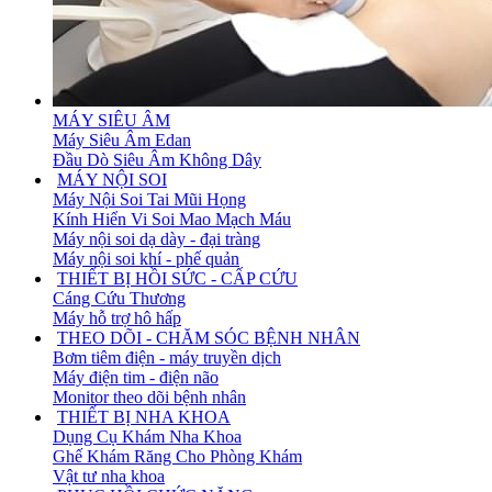
MÁY SIÊU ÂM
Máy Siêu Âm Edan
Đầu Dò Siêu Âm Không Dây
MÁY NỘI SOI
Máy Nội Soi Tai Mũi Họng
Kính Hiển Vi Soi Mao Mạch Máu
Máy nội soi dạ dày - đại tràng
Máy nội soi khí - phế quản
THIẾT BỊ HỒI SỨC - CẤP CỨU
Cáng Cứu Thương
Máy hỗ trợ hô hấp
THEO DÕI - CHĂM SÓC BỆNH NHÂN
Bơm tiêm điện - máy truyền dịch
Máy điện tim - điện não
Monitor theo dõi bệnh nhân
THIẾT BỊ NHA KHOA
Dụng Cụ Khám Nha Khoa
Ghế Khám Răng Cho Phòng Khám
Vật tư nha khoa