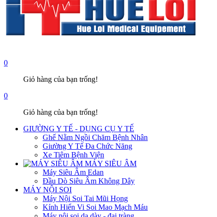
0
Giỏ hàng của bạn trống!
0
Giỏ hàng của bạn trống!
GIƯỜNG Y TẾ - DỤNG CỤ Y TẾ
Ghế Nằm Ngồi Chăm Bệnh Nhân
Giường Y Tế Đa Chức Năng
Xe Tiêm Bệnh Viện
MÁY SIÊU ÂM
Máy Siêu Âm Edan
Đầu Dò Siêu Âm Không Dây
MÁY NỘI SOI
Máy Nội Soi Tai Mũi Họng
Kính Hiển Vi Soi Mao Mạch Máu
Máy nội soi dạ dày - đại tràng