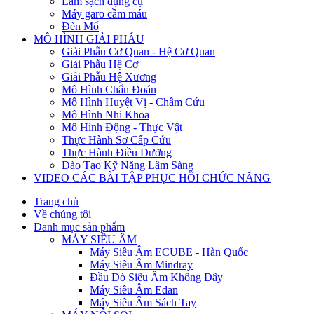
Làm sạch dụng cụ
Máy garo cầm máu
Đèn Mổ
MÔ HÌNH GIẢI PHẪU
Giải Phẫu Cơ Quan - Hệ Cơ Quan
Giải Phẫu Hệ Cơ
Giải Phẫu Hệ Xương
Mô Hình Chẩn Đoán
Mô Hình Huyệt Vị - Châm Cứu
Mô Hình Nhi Khoa
Mô Hình Động - Thực Vật
Thực Hành Sơ Cấp Cứu
Thực Hành Điều Dưỡng
Đào Tạo Kỹ Năng Lâm Sàng
VIDEO CÁC BÀI TẬP PHỤC HỒI CHỨC NĂNG
Trang chủ
Về chúng tôi
Danh mục sản phẩm
MÁY SIÊU ÂM
Máy Siêu Âm ECUBE - Hàn Quốc
Máy Siêu Âm Mindray
Đầu Dò Siêu Âm Không Dây
Máy Siêu Âm Edan
Máy Siêu Âm Sách Tay