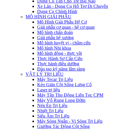
Dụng Cụ Tập Cho Trẻ Bại Não
Xe Lăn - Dụng Cụ Hỗ Trợ Di Chuyển
Dụng Cụ Chỉnh Hình
MÔ HÌNH GIẢI PHẪU
Mô Hình Giải Phẫu Hệ Cơ
Giải phẫu cơ quan - hệ cơ quan
Mô hình chẩn đoán
Giải phẫu hệ xương
Mô hình huyệt vị - châm cứu
Mô hình Nhi khoa
Mô hình động - thực vật
Thực Hành Sơ Cấp Cứu
Thực hành điều dưỡng
Đào tạo kỹ năng lâm sàng
VẬT LÝ TRỊ LIỆU
Máy Tecar Trị Liệu
Kéo Giãn Cột Sống Lưng Cổ
Laser trị liệu
Máy Tập Thụ Động Liên Tục CPM
Máy Vỗ Rung Long Đờm
Nén Ép Trị Liệu
Nhiệt Trị Liệu
Siêu Âm Trị Liệu
Máy Sóng Ngắn - Vi Sóng Trị Liệu
Giường Tác Động Cột Sống