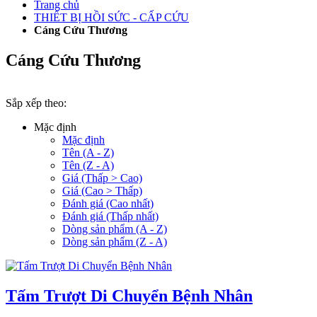
Trang chủ
THIẾT BỊ HỒI SỨC - CẤP CỨU
Cáng Cứu Thương
Cáng Cứu Thương
Sắp xếp theo:
Mặc định
Mặc định
Tên (A - Z)
Tên (Z - A)
Giá (Thấp > Cao)
Giá (Cao > Thấp)
Đánh giá (Cao nhất)
Đánh giá (Thấp nhất)
Dòng sản phẩm (A - Z)
Dòng sản phẩm (Z - A)
Tấm Trượt Di Chuyển Bệnh Nhân