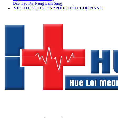
Đào Tạo Kỹ Năng Lâm Sàng
VIDEO CÁC BÀI TẬP PHỤC HỒI CHỨC NĂNG