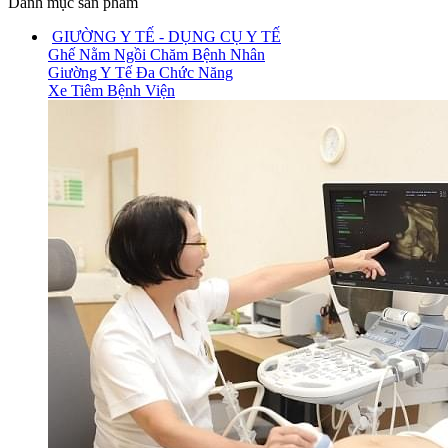
Danh mục sản phẩm
GIƯỜNG Y TẾ - DỤNG CỤ Y TẾ
Ghế Nằm Ngồi Chăm Bệnh Nhân
Giường Y Tế Đa Chức Năng
Xe Tiêm Bệnh Viện