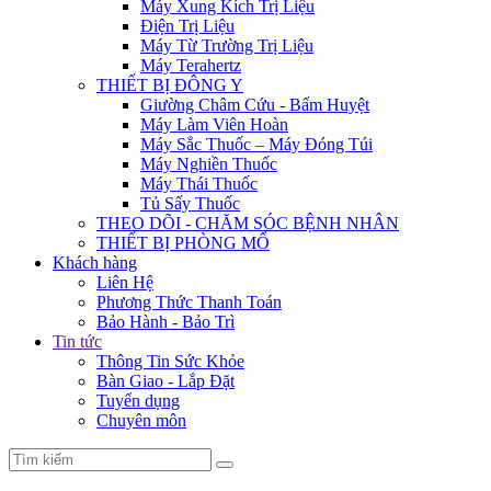
Máy Xung Kích Trị Liệu
Điện Trị Liệu
Máy Từ Trường Trị Liệu
Máy Terahertz
THIẾT BỊ ĐÔNG Y
Giường Châm Cứu - Bấm Huyệt
Máy Làm Viên Hoàn
Máy Sắc Thuốc – Máy Đóng Túi
Máy Nghiền Thuốc
Máy Thái Thuốc
Tủ Sấy Thuốc
THEO DÕI - CHĂM SÓC BỆNH NHÂN
THIẾT BỊ PHÒNG MỔ
Khách hàng
Liên Hệ
Phương Thức Thanh Toán
Bảo Hành - Bảo Trì
Tin tức
Thông Tin Sức Khỏe
Bàn Giao - Lắp Đặt
Tuyển dụng
Chuyên môn