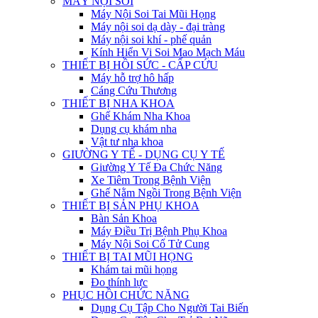
MÁY NỘI SOI
Máy Nội Soi Tai Mũi Họng
Máy nội soi dạ dày - đại tràng
Máy nội soi khí - phế quản
Kính Hiển Vi Soi Mao Mạch Máu
THIẾT BỊ HỒI SỨC - CẤP CỨU
Máy hỗ trợ hô hấp
Cáng Cứu Thương
THIẾT BỊ NHA KHOA
Ghế Khám Nha Khoa
Dụng cụ khám nha
Vật tư nha khoa
GIƯỜNG Y TẾ - DỤNG CỤ Y TẾ
Giường Y Tế Đa Chức Năng
Xe Tiêm Trong Bệnh Viện
Ghế Nằm Ngồi Trong Bệnh Viện
THIẾT BỊ SẢN PHỤ KHOA
Bàn Sản Khoa
Máy Điều Trị Bệnh Phụ Khoa
Máy Nội Soi Cổ Tử Cung
THIẾT BỊ TAI MŨI HỌNG
Khám tai mũi họng
Đo thính lực
PHỤC HỒI CHỨC NĂNG
Dụng Cụ Tập Cho Người Tai Biến