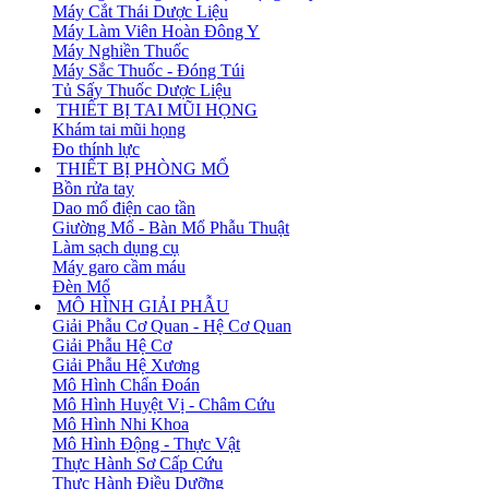
Máy Cắt Thái Dược Liệu
Máy Làm Viên Hoàn Đông Y
Máy Nghiền Thuốc
Máy Sắc Thuốc - Đóng Túi
Tủ Sấy Thuốc Dược Liệu
THIẾT BỊ TAI MŨI HỌNG
Khám tai mũi họng
Đo thính lực
THIẾT BỊ PHÒNG MỔ
Bồn rửa tay
Dao mổ điện cao tần
Giường Mổ - Bàn Mổ Phẫu Thuật
Làm sạch dụng cụ
Máy garo cầm máu
Đèn Mổ
MÔ HÌNH GIẢI PHẪU
Giải Phẫu Cơ Quan - Hệ Cơ Quan
Giải Phẫu Hệ Cơ
Giải Phẫu Hệ Xương
Mô Hình Chẩn Đoán
Mô Hình Huyệt Vị - Châm Cứu
Mô Hình Nhi Khoa
Mô Hình Động - Thực Vật
Thực Hành Sơ Cấp Cứu
Thực Hành Điều Dưỡng