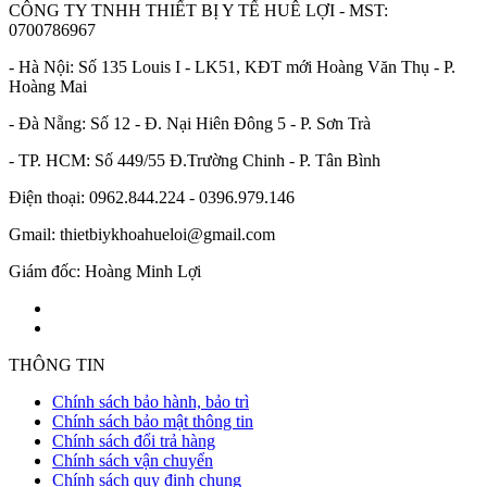
CÔNG TY TNHH THIẾT BỊ Y TẾ HUÊ LỢI - MST:
0700786967
- Hà Nội: Số 135 Louis I - LK51, KĐT mới Hoàng Văn Thụ - P.
Hoàng Mai
- Đà Nẵng: Số 12 - Đ. Nại Hiên Đông 5 - P. Sơn Trà
- TP. HCM: Số 449/55 Đ.Trường Chinh - P. Tân Bình
Điện thoại: 0962.844.224 - 0396.979.146
Gmail: thietbiykhoahueloi@gmail.com
Giám đốc: Hoàng Minh Lợi
THÔNG TIN
Chính sách bảo hành, bảo trì
Chính sách bảo mật thông tin
Chính sách đổi trả hàng
Chính sách vận chuyển
Chính sách quy định chung