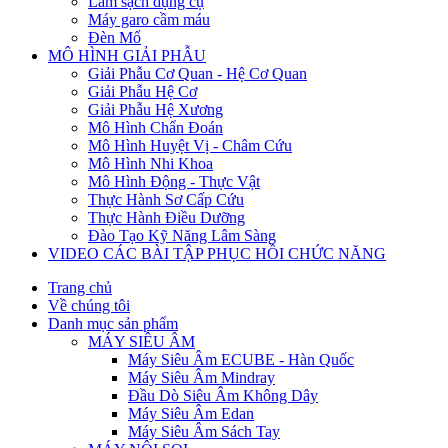
Làm sạch dụng cụ
Máy garo cầm máu
Đèn Mổ
MÔ HÌNH GIẢI PHẪU
Giải Phẫu Cơ Quan - Hệ Cơ Quan
Giải Phẫu Hệ Cơ
Giải Phẫu Hệ Xương
Mô Hình Chẩn Đoán
Mô Hình Huyệt Vị - Châm Cứu
Mô Hình Nhi Khoa
Mô Hình Động - Thực Vật
Thực Hành Sơ Cấp Cứu
Thực Hành Điều Dưỡng
Đào Tạo Kỹ Năng Lâm Sàng
VIDEO CÁC BÀI TẬP PHỤC HỒI CHỨC NĂNG
Trang chủ
Về chúng tôi
Danh mục sản phẩm
MÁY SIÊU ÂM
Máy Siêu Âm ECUBE - Hàn Quốc
Máy Siêu Âm Mindray
Đầu Dò Siêu Âm Không Dây
Máy Siêu Âm Edan
Máy Siêu Âm Sách Tay