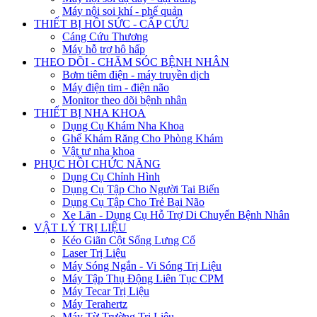
Máy nội soi khí - phế quản
THIẾT BỊ HỒI SỨC - CẤP CỨU
Cáng Cứu Thương
Máy hỗ trợ hô hấp
THEO DÕI - CHĂM SÓC BỆNH NHÂN
Bơm tiêm điện - máy truyền dịch
Máy điện tim - điện não
Monitor theo dõi bệnh nhân
THIẾT BỊ NHA KHOA
Dụng Cụ Khám Nha Khoa
Ghế Khám Răng Cho Phòng Khám
Vật tư nha khoa
PHỤC HỒI CHỨC NĂNG
Dụng Cụ Chỉnh Hình
Dụng Cụ Tập Cho Người Tai Biến
Dụng Cụ Tập Cho Trẻ Bại Não
Xe Lăn - Dụng Cụ Hỗ Trợ Di Chuyển Bệnh Nhân
VẬT LÝ TRỊ LIỆU
Kéo Giãn Cột Sống Lưng Cổ
Laser Trị Liệu
Máy Sóng Ngắn - Vi Sóng Trị Liệu
Máy Tập Thụ Động Liên Tục CPM
Máy Tecar Trị Liệu
Máy Terahertz
Máy Từ Trường Trị Liệu