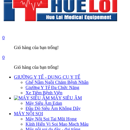
0
Giỏ hàng của bạn trống!
0
Giỏ hàng của bạn trống!
GIƯỜNG Y TẾ - DỤNG CỤ Y TẾ
Ghế Nằm Ngồi Chăm Bệnh Nhân
Giường Y Tế Đa Chức Năng
Xe Tiêm Bệnh Viện
MÁY SIÊU ÂM
Máy Siêu Âm Edan
Đầu Dò Siêu Âm Không Dây
MÁY NỘI SOI
Máy Nội Soi Tai Mũi Họng
Kính Hiển Vi Soi Mao Mạch Máu
Máy nội soi dạ dày - đại tràng