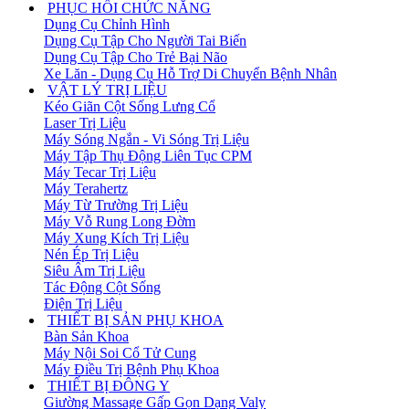
PHỤC HỒI CHỨC NĂNG
Dụng Cụ Chỉnh Hình
Dụng Cụ Tập Cho Người Tai Biến
Dụng Cụ Tập Cho Trẻ Bại Não
Xe Lăn - Dụng Cụ Hỗ Trợ Di Chuyển Bệnh Nhân
VẬT LÝ TRỊ LIỆU
Kéo Giãn Cột Sống Lưng Cổ
Laser Trị Liệu
Máy Sóng Ngắn - Vi Sóng Trị Liệu
Máy Tập Thụ Động Liên Tục CPM
Máy Tecar Trị Liệu
Máy Terahertz
Máy Từ Trường Trị Liệu
Máy Vỗ Rung Long Đờm
Máy Xung Kích Trị Liệu
Nén Ép Trị Liệu
Siêu Âm Trị Liệu
Tác Động Cột Sống
Điện Trị Liệu
THIẾT BỊ SẢN PHỤ KHOA
Bàn Sản Khoa
Máy Nội Soi Cổ Tử Cung
Máy Điều Trị Bệnh Phụ Khoa
THIẾT BỊ ĐÔNG Y
Giường Massage Gấp Gọn Dạng Valy