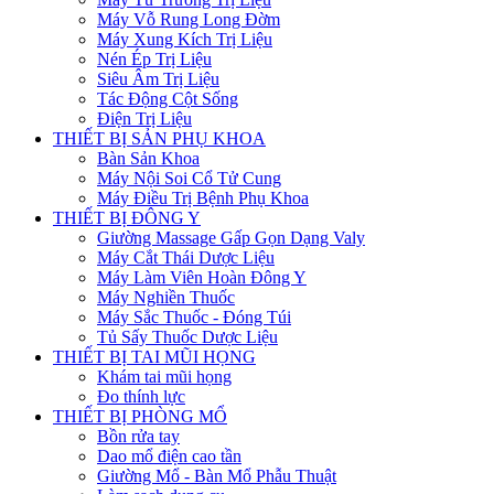
Máy Vỗ Rung Long Đờm
Máy Xung Kích Trị Liệu
Nén Ép Trị Liệu
Siêu Âm Trị Liệu
Tác Động Cột Sống
Điện Trị Liệu
THIẾT BỊ SẢN PHỤ KHOA
Bàn Sản Khoa
Máy Nội Soi Cổ Tử Cung
Máy Điều Trị Bệnh Phụ Khoa
THIẾT BỊ ĐÔNG Y
Giường Massage Gấp Gọn Dạng Valy
Máy Cắt Thái Dược Liệu
Máy Làm Viên Hoàn Đông Y
Máy Nghiền Thuốc
Máy Sắc Thuốc - Đóng Túi
Tủ Sấy Thuốc Dược Liệu
THIẾT BỊ TAI MŨI HỌNG
Khám tai mũi họng
Đo thính lực
THIẾT BỊ PHÒNG MỔ
Bồn rửa tay
Dao mổ điện cao tần
Giường Mổ - Bàn Mổ Phẫu Thuật