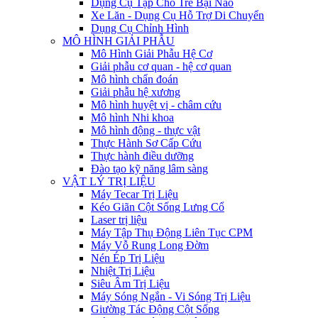
Dụng Cụ Tập Cho Trẻ Bại Não
Xe Lăn - Dụng Cụ Hỗ Trợ Di Chuyển
Dụng Cụ Chỉnh Hình
MÔ HÌNH GIẢI PHẪU
Mô Hình Giải Phẫu Hệ Cơ
Giải phẫu cơ quan - hệ cơ quan
Mô hình chẩn đoán
Giải phẫu hệ xương
Mô hình huyệt vị - châm cứu
Mô hình Nhi khoa
Mô hình động - thực vật
Thực Hành Sơ Cấp Cứu
Thực hành điều dưỡng
Đào tạo kỹ năng lâm sàng
VẬT LÝ TRỊ LIỆU
Máy Tecar Trị Liệu
Kéo Giãn Cột Sống Lưng Cổ
Laser trị liệu
Máy Tập Thụ Động Liên Tục CPM
Máy Vỗ Rung Long Đờm
Nén Ép Trị Liệu
Nhiệt Trị Liệu
Siêu Âm Trị Liệu
Máy Sóng Ngắn - Vi Sóng Trị Liệu
Giường Tác Động Cột Sống