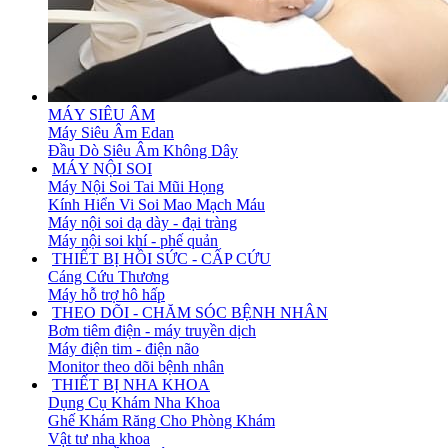
MÁY SIÊU ÂM
Máy Siêu Âm Edan
Đầu Dò Siêu Âm Không Dây
MÁY NỘI SOI
Máy Nội Soi Tai Mũi Họng
Kính Hiển Vi Soi Mao Mạch Máu
Máy nội soi dạ dày - đại tràng
Máy nội soi khí - phế quản
THIẾT BỊ HỒI SỨC - CẤP CỨU
Cáng Cứu Thương
Máy hỗ trợ hô hấp
THEO DÕI - CHĂM SÓC BỆNH NHÂN
Bơm tiêm điện - máy truyền dịch
Máy điện tim - điện não
Monitor theo dõi bệnh nhân
THIẾT BỊ NHA KHOA
Dụng Cụ Khám Nha Khoa
Ghế Khám Răng Cho Phòng Khám
Vật tư nha khoa