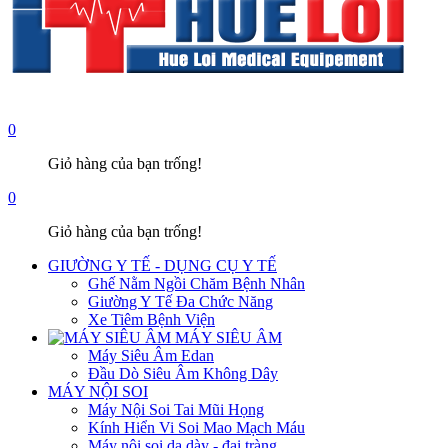
0
Giỏ hàng của bạn trống!
0
Giỏ hàng của bạn trống!
GIƯỜNG Y TẾ - DỤNG CỤ Y TẾ
Ghế Nằm Ngồi Chăm Bệnh Nhân
Giường Y Tế Đa Chức Năng
Xe Tiêm Bệnh Viện
MÁY SIÊU ÂM
Máy Siêu Âm Edan
Đầu Dò Siêu Âm Không Dây
MÁY NỘI SOI
Máy Nội Soi Tai Mũi Họng
Kính Hiển Vi Soi Mao Mạch Máu
Máy nội soi dạ dày - đại tràng