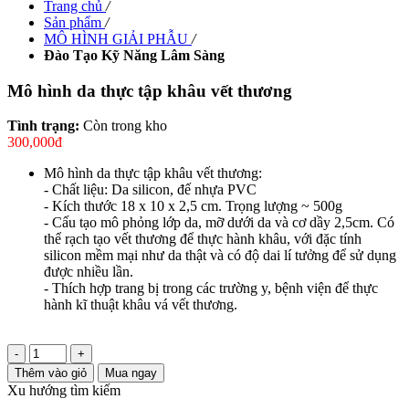
Trang chủ
/
Sản phẩm
/
MÔ HÌNH GIẢI PHẪU
/
Đào Tạo Kỹ Năng Lâm Sàng
Mô hình da thực tập khâu vết thương
Tình trạng:
Còn trong kho
300,000đ
Mô hình da thực tập khâu vết thương:
- Chất liệu: Da silicon, đế nhựa PVC
- Kích thước 18 x 10 x 2,5 cm. Trọng lượng ~ 500g
- Cấu tạo mô phỏng lớp da, mỡ dưới da và cơ dầy 2,5cm. Có
thể rạch tạo vết thương để thực hành khâu, với đặc tính
silicon mềm mại như da thật và có độ dai lí tưởng để sử dụng
được nhiều lần.
- Thích hợp trang bị trong các trường y, bệnh viện để thực
hành kĩ thuật khâu vá vết thương.
-
+
Thêm vào giỏ
Mua ngay
Xu hướng tìm kiếm