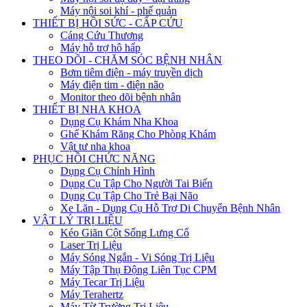
Máy nội soi khí - phế quản
THIẾT BỊ HỒI SỨC - CẤP CỨU
Cáng Cứu Thương
Máy hỗ trợ hô hấp
THEO DÕI - CHĂM SÓC BỆNH NHÂN
Bơm tiêm điện - máy truyền dịch
Máy điện tim - điện não
Monitor theo dõi bệnh nhân
THIẾT BỊ NHA KHOA
Dụng Cụ Khám Nha Khoa
Ghế Khám Răng Cho Phòng Khám
Vật tư nha khoa
PHỤC HỒI CHỨC NĂNG
Dụng Cụ Chỉnh Hình
Dụng Cụ Tập Cho Người Tai Biến
Dụng Cụ Tập Cho Trẻ Bại Não
Xe Lăn - Dụng Cụ Hỗ Trợ Di Chuyển Bệnh Nhân
VẬT LÝ TRỊ LIỆU
Kéo Giãn Cột Sống Lưng Cổ
Laser Trị Liệu
Máy Sóng Ngắn - Vi Sóng Trị Liệu
Máy Tập Thụ Động Liên Tục CPM
Máy Tecar Trị Liệu
Máy Terahertz
Máy Từ Trường Trị Liệu