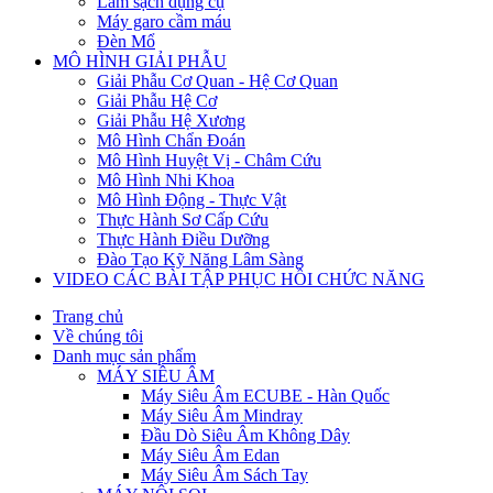
Làm sạch dụng cụ
Máy garo cầm máu
Đèn Mổ
MÔ HÌNH GIẢI PHẪU
Giải Phẫu Cơ Quan - Hệ Cơ Quan
Giải Phẫu Hệ Cơ
Giải Phẫu Hệ Xương
Mô Hình Chẩn Đoán
Mô Hình Huyệt Vị - Châm Cứu
Mô Hình Nhi Khoa
Mô Hình Động - Thực Vật
Thực Hành Sơ Cấp Cứu
Thực Hành Điều Dưỡng
Đào Tạo Kỹ Năng Lâm Sàng
VIDEO CÁC BÀI TẬP PHỤC HỒI CHỨC NĂNG
Trang chủ
Về chúng tôi
Danh mục sản phẩm
MÁY SIÊU ÂM
Máy Siêu Âm ECUBE - Hàn Quốc
Máy Siêu Âm Mindray
Đầu Dò Siêu Âm Không Dây
Máy Siêu Âm Edan
Máy Siêu Âm Sách Tay