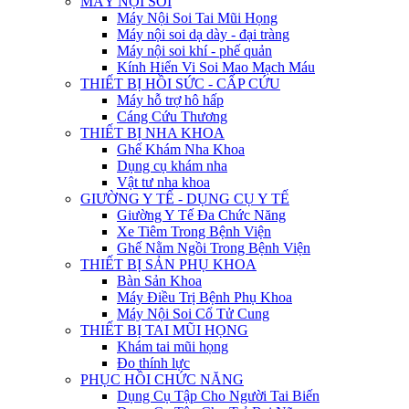
MÁY NỘI SOI
Máy Nội Soi Tai Mũi Họng
Máy nội soi dạ dày - đại tràng
Máy nội soi khí - phế quản
Kính Hiển Vi Soi Mao Mạch Máu
THIẾT BỊ HỒI SỨC - CẤP CỨU
Máy hỗ trợ hô hấp
Cáng Cứu Thương
THIẾT BỊ NHA KHOA
Ghế Khám Nha Khoa
Dụng cụ khám nha
Vật tư nha khoa
GIƯỜNG Y TẾ - DỤNG CỤ Y TẾ
Giường Y Tế Đa Chức Năng
Xe Tiêm Trong Bệnh Viện
Ghế Nằm Ngồi Trong Bệnh Viện
THIẾT BỊ SẢN PHỤ KHOA
Bàn Sản Khoa
Máy Điều Trị Bệnh Phụ Khoa
Máy Nội Soi Cổ Tử Cung
THIẾT BỊ TAI MŨI HỌNG
Khám tai mũi họng
Đo thính lực
PHỤC HỒI CHỨC NĂNG
Dụng Cụ Tập Cho Người Tai Biến