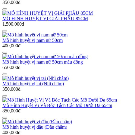
350,000đ
MÔ HÌNH HUYỆT VỊ GIẢI PHẪU 85CM
1,500,000đ
Mô hình huyệt vị nam nữ 50cm
400,000đ
Mô hình huyệt vị nam nữ 50cm màu đồng
650,000đ
Mô hình huyệt vị tai (Nhĩ châm)
350,000đ
Mô Hình Huyệt Vị Và Bóc Tách Các Mô Dưới Da 65cm
850,000đ
Mô hình huyệt vị đầu (Đầu châm)
400,000đ