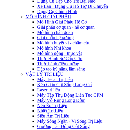
Dụng Cụ Tập Cho Trẻ Bại Não
Xe Lăn - Dụng Cụ Hỗ Trợ Di Chuyển
Dụng Cụ Chỉnh Hình
MÔ HÌNH GIẢI PHẪU
Mô Hình Giải Phẫu Hệ Cơ
Giải phẫu cơ quan - hệ cơ quan
Mô hình chẩn đoán
Giải phẫu hệ xương
Mô hình huyệt vị - châm cứu
Mô hình Nhi khoa
Mô hình động - thực vật
Thực Hành Sơ Cấp Cứu
Thực hành điều dưỡng
Đào tạo kỹ năng lâm sàng
VẬT LÝ TRỊ LIỆU
Máy Tecar Trị Liệu
Kéo Giãn Cột Sống Lưng Cổ
Laser trị liệu
Máy Tập Thụ Động Liên Tục CPM
Máy Vỗ Rung Long Đờm
Nén Ép Trị Liệu
Nhiệt Trị Liệu
Siêu Âm Trị Liệu
Máy Sóng Ngắn - Vi Sóng Trị Liệu
Giường Tác Động Cột Sống