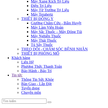
Máy Xung Kích Trị Liệu
Điện Trị Liệu
Máy Từ Trường Trị Liệu
Máy Terahertz
THIẾT BỊ ĐÔNG Y
Giường Châm Cứu - Bấm Huyệt
Máy Làm Viên Hoàn
Máy Sắc Thuốc – Máy Đóng Túi
Máy Nghiền Thuốc
Máy Thái Thuốc
Tủ Sấy Thuốc
THEO DÕI - CHĂM SÓC BỆNH NHÂN
THIẾT BỊ PHÒNG MỔ
Khách hàng
Liên Hệ
Phương Thức Thanh Toán
Bảo Hành - Bảo Trì
Tin tức
Thông Tin Sức Khỏe
Bàn Giao - Lắp Đặt
Tuyển dụng
Chuyên môn