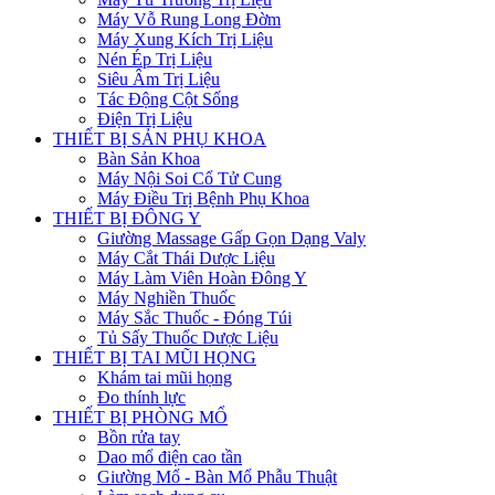
Máy Vỗ Rung Long Đờm
Máy Xung Kích Trị Liệu
Nén Ép Trị Liệu
Siêu Âm Trị Liệu
Tác Động Cột Sống
Điện Trị Liệu
THIẾT BỊ SẢN PHỤ KHOA
Bàn Sản Khoa
Máy Nội Soi Cổ Tử Cung
Máy Điều Trị Bệnh Phụ Khoa
THIẾT BỊ ĐÔNG Y
Giường Massage Gấp Gọn Dạng Valy
Máy Cắt Thái Dược Liệu
Máy Làm Viên Hoàn Đông Y
Máy Nghiền Thuốc
Máy Sắc Thuốc - Đóng Túi
Tủ Sấy Thuốc Dược Liệu
THIẾT BỊ TAI MŨI HỌNG
Khám tai mũi họng
Đo thính lực
THIẾT BỊ PHÒNG MỔ
Bồn rửa tay
Dao mổ điện cao tần
Giường Mổ - Bàn Mổ Phẫu Thuật