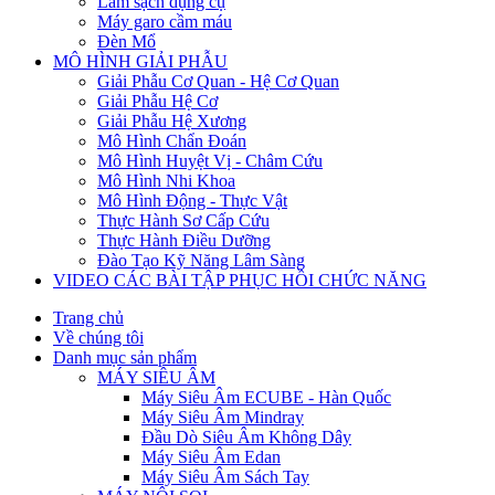
Làm sạch dụng cụ
Máy garo cầm máu
Đèn Mổ
MÔ HÌNH GIẢI PHẪU
Giải Phẫu Cơ Quan - Hệ Cơ Quan
Giải Phẫu Hệ Cơ
Giải Phẫu Hệ Xương
Mô Hình Chẩn Đoán
Mô Hình Huyệt Vị - Châm Cứu
Mô Hình Nhi Khoa
Mô Hình Động - Thực Vật
Thực Hành Sơ Cấp Cứu
Thực Hành Điều Dưỡng
Đào Tạo Kỹ Năng Lâm Sàng
VIDEO CÁC BÀI TẬP PHỤC HỒI CHỨC NĂNG
Trang chủ
Về chúng tôi
Danh mục sản phẩm
MÁY SIÊU ÂM
Máy Siêu Âm ECUBE - Hàn Quốc
Máy Siêu Âm Mindray
Đầu Dò Siêu Âm Không Dây
Máy Siêu Âm Edan
Máy Siêu Âm Sách Tay