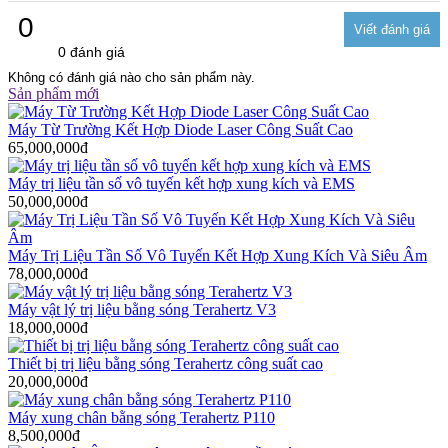
0
0 đánh giá
Không có đánh giá nào cho sản phẩm này.
Sản phẩm mới
Máy Từ Trường Kết Hợp Diode Laser Công Suất Cao
65,000,000đ
Máy trị liệu tần số vô tuyến kết hợp xung kích và EMS
50,000,000đ
Máy Trị Liệu Tần Số Vô Tuyến Kết Hợp Xung Kích Và Siêu Âm
78,000,000đ
Máy vật lý trị liệu bằng sóng Terahertz V3
18,000,000đ
Thiết bị trị liệu bằng sóng Terahertz công suất cao
20,000,000đ
Máy xung chân bằng sóng Terahertz P110
8,500,000đ