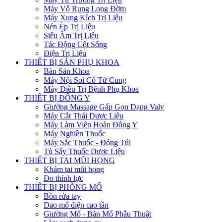
Máy Vỗ Rung Long Đờm
Máy Xung Kích Trị Liệu
Nén Ép Trị Liệu
Siêu Âm Trị Liệu
Tác Động Cột Sống
Điện Trị Liệu
THIẾT BỊ SẢN PHỤ KHOA
Bàn Sản Khoa
Máy Nội Soi Cổ Tử Cung
Máy Điều Trị Bệnh Phụ Khoa
THIẾT BỊ ĐÔNG Y
Giường Massage Gấp Gọn Dạng Valy
Máy Cắt Thái Dược Liệu
Máy Làm Viên Hoàn Đông Y
Máy Nghiền Thuốc
Máy Sắc Thuốc - Đóng Túi
Tủ Sấy Thuốc Dược Liệu
THIẾT BỊ TAI MŨI HỌNG
Khám tai mũi họng
Đo thính lực
THIẾT BỊ PHÒNG MỔ
Bồn rửa tay
Dao mổ điện cao tần
Giường Mổ - Bàn Mổ Phẫu Thuật