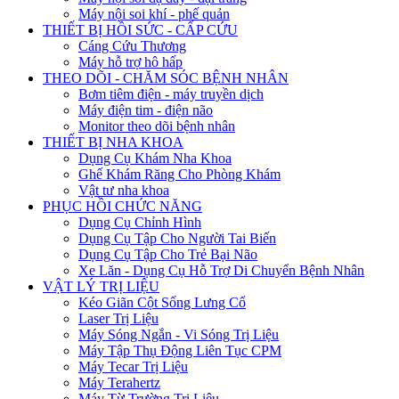
Máy nội soi khí - phế quản
THIẾT BỊ HỒI SỨC - CẤP CỨU
Cáng Cứu Thương
Máy hỗ trợ hô hấp
THEO DÕI - CHĂM SÓC BỆNH NHÂN
Bơm tiêm điện - máy truyền dịch
Máy điện tim - điện não
Monitor theo dõi bệnh nhân
THIẾT BỊ NHA KHOA
Dụng Cụ Khám Nha Khoa
Ghế Khám Răng Cho Phòng Khám
Vật tư nha khoa
PHỤC HỒI CHỨC NĂNG
Dụng Cụ Chỉnh Hình
Dụng Cụ Tập Cho Người Tai Biến
Dụng Cụ Tập Cho Trẻ Bại Não
Xe Lăn - Dụng Cụ Hỗ Trợ Di Chuyển Bệnh Nhân
VẬT LÝ TRỊ LIỆU
Kéo Giãn Cột Sống Lưng Cổ
Laser Trị Liệu
Máy Sóng Ngắn - Vi Sóng Trị Liệu
Máy Tập Thụ Động Liên Tục CPM
Máy Tecar Trị Liệu
Máy Terahertz
Máy Từ Trường Trị Liệu