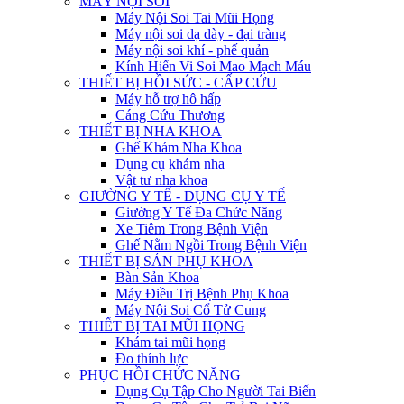
MÁY NỘI SOI
Máy Nội Soi Tai Mũi Họng
Máy nội soi dạ dày - đại tràng
Máy nội soi khí - phế quản
Kính Hiển Vi Soi Mao Mạch Máu
THIẾT BỊ HỒI SỨC - CẤP CỨU
Máy hỗ trợ hô hấp
Cáng Cứu Thương
THIẾT BỊ NHA KHOA
Ghế Khám Nha Khoa
Dụng cụ khám nha
Vật tư nha khoa
GIƯỜNG Y TẾ - DỤNG CỤ Y TẾ
Giường Y Tế Đa Chức Năng
Xe Tiêm Trong Bệnh Viện
Ghế Nằm Ngồi Trong Bệnh Viện
THIẾT BỊ SẢN PHỤ KHOA
Bàn Sản Khoa
Máy Điều Trị Bệnh Phụ Khoa
Máy Nội Soi Cổ Tử Cung
THIẾT BỊ TAI MŨI HỌNG
Khám tai mũi họng
Đo thính lực
PHỤC HỒI CHỨC NĂNG
Dụng Cụ Tập Cho Người Tai Biến