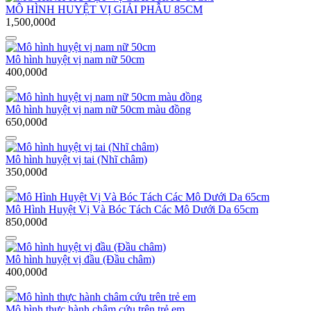
MÔ HÌNH HUYỆT VỊ GIẢI PHẪU 85CM
1,500,000đ
Mô hình huyệt vị nam nữ 50cm
400,000đ
Mô hình huyệt vị nam nữ 50cm màu đồng
650,000đ
Mô hình huyệt vị tai (Nhĩ châm)
350,000đ
Mô Hình Huyệt Vị Và Bóc Tách Các Mô Dưới Da 65cm
850,000đ
Mô hình huyệt vị đầu (Đầu châm)
400,000đ
Mô hình thực hành châm cứu trên trẻ em