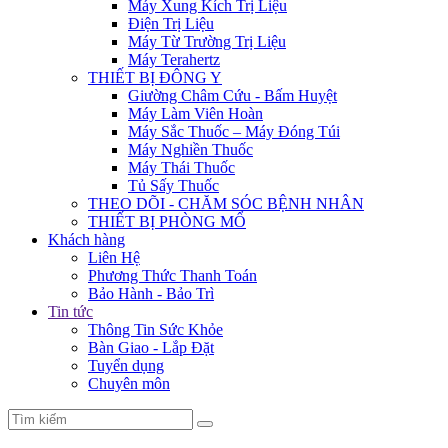
Máy Xung Kích Trị Liệu
Điện Trị Liệu
Máy Từ Trường Trị Liệu
Máy Terahertz
THIẾT BỊ ĐÔNG Y
Giường Châm Cứu - Bấm Huyệt
Máy Làm Viên Hoàn
Máy Sắc Thuốc – Máy Đóng Túi
Máy Nghiền Thuốc
Máy Thái Thuốc
Tủ Sấy Thuốc
THEO DÕI - CHĂM SÓC BỆNH NHÂN
THIẾT BỊ PHÒNG MỔ
Khách hàng
Liên Hệ
Phương Thức Thanh Toán
Bảo Hành - Bảo Trì
Tin tức
Thông Tin Sức Khỏe
Bàn Giao - Lắp Đặt
Tuyển dụng
Chuyên môn