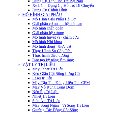
Dụng Cụ Tập Cho Trẻ Bại Não
Xe Lăn - Dụng Cụ Hỗ Trợ Di Chuyển
Dụng Cụ Chỉnh Hình
MÔ HÌNH GIẢI PHẪU
Mô Hình Giải Phẫu Hệ Cơ
Giải phẫu cơ quan - hệ cơ quan
Mô hình chẩn đoán
Giải phẫu hệ xương
Mô hình huyệt vị - châm cứu
Mô hình Nhi khoa
Mô hình động - thực vật
Thực Hành Sơ Cấp Cứu
Thực hành điều dưỡng
Đào tạo kỹ năng lâm sàng
VẬT LÝ TRỊ LIỆU
Máy Tecar Trị Liệu
Kéo Giãn Cột Sống Lưng Cổ
Laser trị liệu
Máy Tập Thụ Động Liên Tục CPM
Máy Vỗ Rung Long Đờm
Nén Ép Trị Liệu
Nhiệt Trị Liệu
Siêu Âm Trị Liệu
Máy Sóng Ngắn - Vi Sóng Trị Liệu
Giường Tác Động Cột Sống