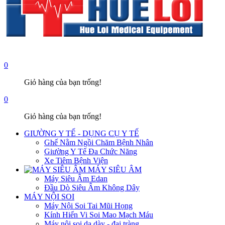
0
Giỏ hàng của bạn trống!
0
Giỏ hàng của bạn trống!
GIƯỜNG Y TẾ - DỤNG CỤ Y TẾ
Ghế Nằm Ngồi Chăm Bệnh Nhân
Giường Y Tế Đa Chức Năng
Xe Tiêm Bệnh Viện
MÁY SIÊU ÂM
Máy Siêu Âm Edan
Đầu Dò Siêu Âm Không Dây
MÁY NỘI SOI
Máy Nội Soi Tai Mũi Họng
Kính Hiển Vi Soi Mao Mạch Máu
Máy nội soi dạ dày - đại tràng