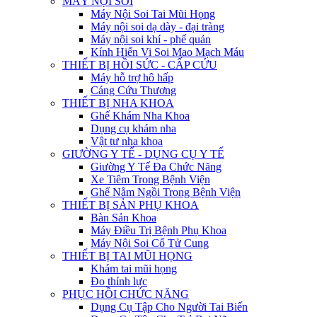
MÁY NỘI SOI
Máy Nội Soi Tai Mũi Họng
Máy nội soi dạ dày - đại tràng
Máy nội soi khí - phế quản
Kính Hiển Vi Soi Mao Mạch Máu
THIẾT BỊ HỒI SỨC - CẤP CỨU
Máy hỗ trợ hô hấp
Cáng Cứu Thương
THIẾT BỊ NHA KHOA
Ghế Khám Nha Khoa
Dụng cụ khám nha
Vật tư nha khoa
GIƯỜNG Y TẾ - DỤNG CỤ Y TẾ
Giường Y Tế Đa Chức Năng
Xe Tiêm Trong Bệnh Viện
Ghế Nằm Ngồi Trong Bệnh Viện
THIẾT BỊ SẢN PHỤ KHOA
Bàn Sản Khoa
Máy Điều Trị Bệnh Phụ Khoa
Máy Nội Soi Cổ Tử Cung
THIẾT BỊ TAI MŨI HỌNG
Khám tai mũi họng
Đo thính lực
PHỤC HỒI CHỨC NĂNG
Dụng Cụ Tập Cho Người Tai Biến