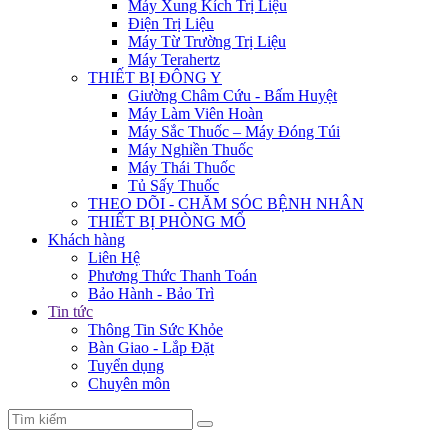
Máy Xung Kích Trị Liệu
Điện Trị Liệu
Máy Từ Trường Trị Liệu
Máy Terahertz
THIẾT BỊ ĐÔNG Y
Giường Châm Cứu - Bấm Huyệt
Máy Làm Viên Hoàn
Máy Sắc Thuốc – Máy Đóng Túi
Máy Nghiền Thuốc
Máy Thái Thuốc
Tủ Sấy Thuốc
THEO DÕI - CHĂM SÓC BỆNH NHÂN
THIẾT BỊ PHÒNG MỔ
Khách hàng
Liên Hệ
Phương Thức Thanh Toán
Bảo Hành - Bảo Trì
Tin tức
Thông Tin Sức Khỏe
Bàn Giao - Lắp Đặt
Tuyển dụng
Chuyên môn