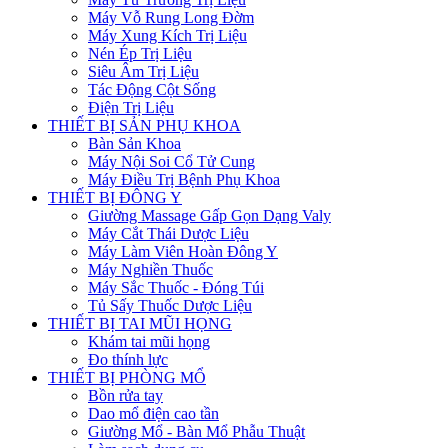
Máy Vỗ Rung Long Đờm
Máy Xung Kích Trị Liệu
Nén Ép Trị Liệu
Siêu Âm Trị Liệu
Tác Động Cột Sống
Điện Trị Liệu
THIẾT BỊ SẢN PHỤ KHOA
Bàn Sản Khoa
Máy Nội Soi Cổ Tử Cung
Máy Điều Trị Bệnh Phụ Khoa
THIẾT BỊ ĐÔNG Y
Giường Massage Gấp Gọn Dạng Valy
Máy Cắt Thái Dược Liệu
Máy Làm Viên Hoàn Đông Y
Máy Nghiền Thuốc
Máy Sắc Thuốc - Đóng Túi
Tủ Sấy Thuốc Dược Liệu
THIẾT BỊ TAI MŨI HỌNG
Khám tai mũi họng
Đo thính lực
THIẾT BỊ PHÒNG MỔ
Bồn rửa tay
Dao mổ điện cao tần
Giường Mổ - Bàn Mổ Phẫu Thuật