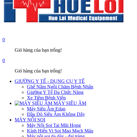
0
Giỏ hàng của bạn trống!
0
Giỏ hàng của bạn trống!
GIƯỜNG Y TẾ - DỤNG CỤ Y TẾ
Ghế Nằm Ngồi Chăm Bệnh Nhân
Giường Y Tế Đa Chức Năng
Xe Tiêm Bệnh Viện
MÁY SIÊU ÂM
Máy Siêu Âm Edan
Đầu Dò Siêu Âm Không Dây
MÁY NỘI SOI
Máy Nội Soi Tai Mũi Họng
Kính Hiển Vi Soi Mao Mạch Máu
Máy nội soi dạ dày - đại tràng