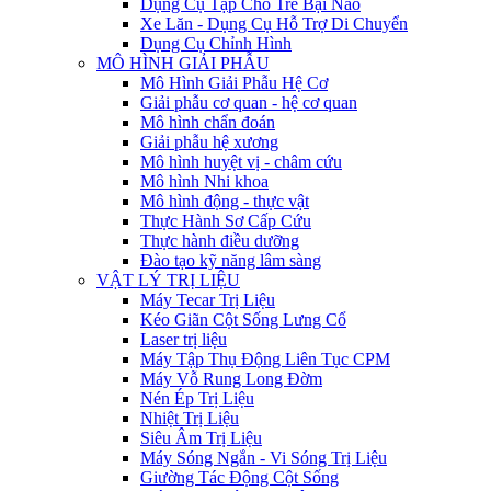
Dụng Cụ Tập Cho Trẻ Bại Não
Xe Lăn - Dụng Cụ Hỗ Trợ Di Chuyển
Dụng Cụ Chỉnh Hình
MÔ HÌNH GIẢI PHẪU
Mô Hình Giải Phẫu Hệ Cơ
Giải phẫu cơ quan - hệ cơ quan
Mô hình chẩn đoán
Giải phẫu hệ xương
Mô hình huyệt vị - châm cứu
Mô hình Nhi khoa
Mô hình động - thực vật
Thực Hành Sơ Cấp Cứu
Thực hành điều dưỡng
Đào tạo kỹ năng lâm sàng
VẬT LÝ TRỊ LIỆU
Máy Tecar Trị Liệu
Kéo Giãn Cột Sống Lưng Cổ
Laser trị liệu
Máy Tập Thụ Động Liên Tục CPM
Máy Vỗ Rung Long Đờm
Nén Ép Trị Liệu
Nhiệt Trị Liệu
Siêu Âm Trị Liệu
Máy Sóng Ngắn - Vi Sóng Trị Liệu
Giường Tác Động Cột Sống