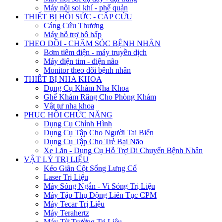
Máy nội soi khí - phế quản
THIẾT BỊ HỒI SỨC - CẤP CỨU
Cáng Cứu Thương
Máy hỗ trợ hô hấp
THEO DÕI - CHĂM SÓC BỆNH NHÂN
Bơm tiêm điện - máy truyền dịch
Máy điện tim - điện não
Monitor theo dõi bệnh nhân
THIẾT BỊ NHA KHOA
Dụng Cụ Khám Nha Khoa
Ghế Khám Răng Cho Phòng Khám
Vật tư nha khoa
PHỤC HỒI CHỨC NĂNG
Dụng Cụ Chỉnh Hình
Dụng Cụ Tập Cho Người Tai Biến
Dụng Cụ Tập Cho Trẻ Bại Não
Xe Lăn - Dụng Cụ Hỗ Trợ Di Chuyển Bệnh Nhân
VẬT LÝ TRỊ LIỆU
Kéo Giãn Cột Sống Lưng Cổ
Laser Trị Liệu
Máy Sóng Ngắn - Vi Sóng Trị Liệu
Máy Tập Thụ Động Liên Tục CPM
Máy Tecar Trị Liệu
Máy Terahertz
Máy Từ Trường Trị Liệu