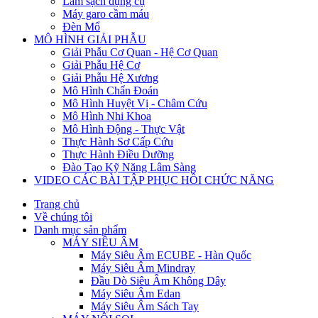
Làm sạch dụng cụ
Máy garo cầm máu
Đèn Mổ
MÔ HÌNH GIẢI PHẪU
Giải Phẫu Cơ Quan - Hệ Cơ Quan
Giải Phẫu Hệ Cơ
Giải Phẫu Hệ Xương
Mô Hình Chẩn Đoán
Mô Hình Huyệt Vị - Châm Cứu
Mô Hình Nhi Khoa
Mô Hình Động - Thực Vật
Thực Hành Sơ Cấp Cứu
Thực Hành Điều Dưỡng
Đào Tạo Kỹ Năng Lâm Sàng
VIDEO CÁC BÀI TẬP PHỤC HỒI CHỨC NĂNG
Trang chủ
Về chúng tôi
Danh mục sản phẩm
MÁY SIÊU ÂM
Máy Siêu Âm ECUBE - Hàn Quốc
Máy Siêu Âm Mindray
Đầu Dò Siêu Âm Không Dây
Máy Siêu Âm Edan
Máy Siêu Âm Sách Tay