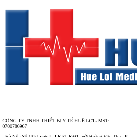
CÔNG TY TNHH THIẾT BỊ Y TẾ HUÊ LỢI - MST:
0700786967
- Hà Nội: Số 135 Louis I - LK51, KĐT mới Hoàng Văn Thụ - P.