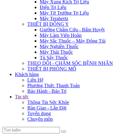
Máy Xung Kích Trị Liệu
Điện Trị Liệu
Máy Từ Trường Trị Liệu
Máy Terahertz
THIẾT BỊ ĐÔNG Y
Giường Châm Cứu - Bấm Huyệt
Máy Làm Viên Hoàn
Máy Sắc Thuốc – Máy Đóng Túi
Máy Nghiền Thuốc
Máy Thái Thuốc
Tủ Sấy Thuốc
THEO DÕI - CHĂM SÓC BỆNH NHÂN
THIẾT BỊ PHÒNG MỔ
Khách hàng
Liên Hệ
Phương Thức Thanh Toán
Bảo Hành - Bảo Trì
Tin tức
Thông Tin Sức Khỏe
Bàn Giao - Lắp Đặt
Tuyển dụng
Chuyên môn