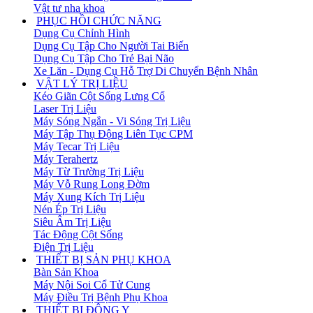
Vật tư nha khoa
PHỤC HỒI CHỨC NĂNG
Dụng Cụ Chỉnh Hình
Dụng Cụ Tập Cho Người Tai Biến
Dụng Cụ Tập Cho Trẻ Bại Não
Xe Lăn - Dụng Cụ Hỗ Trợ Di Chuyển Bệnh Nhân
VẬT LÝ TRỊ LIỆU
Kéo Giãn Cột Sống Lưng Cổ
Laser Trị Liệu
Máy Sóng Ngắn - Vi Sóng Trị Liệu
Máy Tập Thụ Động Liên Tục CPM
Máy Tecar Trị Liệu
Máy Terahertz
Máy Từ Trường Trị Liệu
Máy Vỗ Rung Long Đờm
Máy Xung Kích Trị Liệu
Nén Ép Trị Liệu
Siêu Âm Trị Liệu
Tác Động Cột Sống
Điện Trị Liệu
THIẾT BỊ SẢN PHỤ KHOA
Bàn Sản Khoa
Máy Nội Soi Cổ Tử Cung
Máy Điều Trị Bệnh Phụ Khoa
THIẾT BỊ ĐÔNG Y