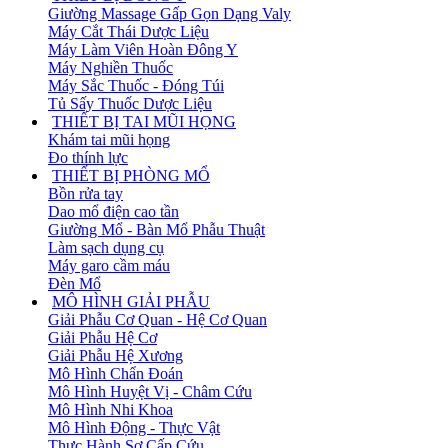
Giường Massage Gấp Gọn Dạng Valy
Máy Cắt Thái Dược Liệu
Máy Làm Viên Hoàn Đông Y
Máy Nghiền Thuốc
Máy Sắc Thuốc - Đóng Túi
Tủ Sấy Thuốc Dược Liệu
THIẾT BỊ TAI MŨI HỌNG
Khám tai mũi họng
Đo thính lực
THIẾT BỊ PHÒNG MỔ
Bồn rửa tay
Dao mổ điện cao tần
Giường Mổ - Bàn Mổ Phẫu Thuật
Làm sạch dụng cụ
Máy garo cầm máu
Đèn Mổ
MÔ HÌNH GIẢI PHẪU
Giải Phẫu Cơ Quan - Hệ Cơ Quan
Giải Phẫu Hệ Cơ
Giải Phẫu Hệ Xương
Mô Hình Chẩn Đoán
Mô Hình Huyệt Vị - Châm Cứu
Mô Hình Nhi Khoa
Mô Hình Động - Thực Vật
Thực Hành Sơ Cấp Cứu