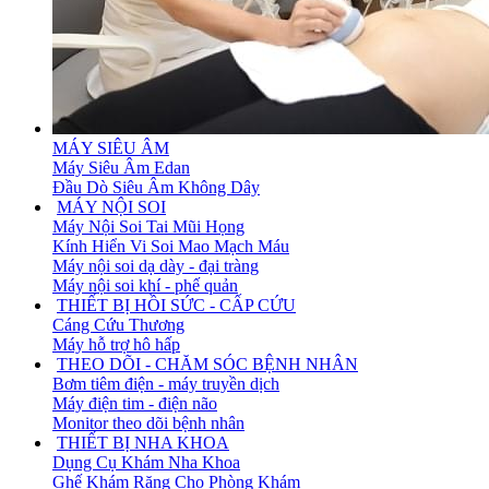
MÁY SIÊU ÂM
Máy Siêu Âm Edan
Đầu Dò Siêu Âm Không Dây
MÁY NỘI SOI
Máy Nội Soi Tai Mũi Họng
Kính Hiển Vi Soi Mao Mạch Máu
Máy nội soi dạ dày - đại tràng
Máy nội soi khí - phế quản
THIẾT BỊ HỒI SỨC - CẤP CỨU
Cáng Cứu Thương
Máy hỗ trợ hô hấp
THEO DÕI - CHĂM SÓC BỆNH NHÂN
Bơm tiêm điện - máy truyền dịch
Máy điện tim - điện não
Monitor theo dõi bệnh nhân
THIẾT BỊ NHA KHOA
Dụng Cụ Khám Nha Khoa
Ghế Khám Răng Cho Phòng Khám