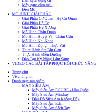
Làm sạch dụng cụ
Máy garo cầm máu
Đèn Mổ
MÔ HÌNH GIẢI PHẪU
Giải Phẫu Cơ Quan - Hệ Cơ Quan
Giải Phẫu Hệ Cơ
Giải Phẫu Hệ Xương
Mô Hình Chẩn Đoán
Mô Hình Huyệt Vị - Châm Cứu
Mô Hình Nhi Khoa
Mô Hình Động - Thực Vật
Thực Hành Sơ Cấp Cứu
Thực Hành Điều Dưỡng
Đào Tạo Kỹ Năng Lâm Sàng
VIDEO CÁC BÀI TẬP PHỤC HỒI CHỨC NĂNG
Trang chủ
Về chúng tôi
Danh mục sản phẩm
MÁY SIÊU ÂM
Máy Siêu Âm ECUBE - Hàn Quốc
Máy Siêu Âm Mindray
Đầu Dò Siêu Âm Không Dây
Máy Siêu Âm Edan
Máy Siêu Âm Sách Tay