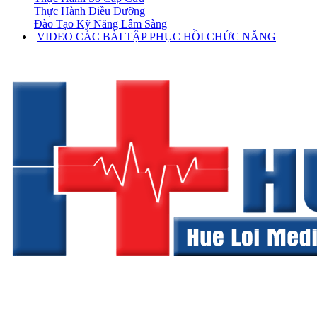
Thực Hành Điều Dưỡng
Đào Tạo Kỹ Năng Lâm Sàng
VIDEO CÁC BÀI TẬP PHỤC HỒI CHỨC NĂNG