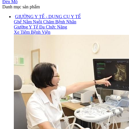
Đèn Mổ
Danh mục sản phẩm
GIƯỜNG Y TẾ - DỤNG CỤ Y TẾ
Ghế Nằm Ngồi Chăm Bệnh Nhân
Giường Y Tế Đa Chức Năng
Xe Tiêm Bệnh Viện