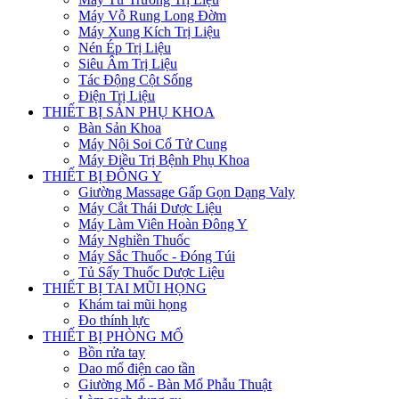
Máy Vỗ Rung Long Đờm
Máy Xung Kích Trị Liệu
Nén Ép Trị Liệu
Siêu Âm Trị Liệu
Tác Động Cột Sống
Điện Trị Liệu
THIẾT BỊ SẢN PHỤ KHOA
Bàn Sản Khoa
Máy Nội Soi Cổ Tử Cung
Máy Điều Trị Bệnh Phụ Khoa
THIẾT BỊ ĐÔNG Y
Giường Massage Gấp Gọn Dạng Valy
Máy Cắt Thái Dược Liệu
Máy Làm Viên Hoàn Đông Y
Máy Nghiền Thuốc
Máy Sắc Thuốc - Đóng Túi
Tủ Sấy Thuốc Dược Liệu
THIẾT BỊ TAI MŨI HỌNG
Khám tai mũi họng
Đo thính lực
THIẾT BỊ PHÒNG MỔ
Bồn rửa tay
Dao mổ điện cao tần
Giường Mổ - Bàn Mổ Phẫu Thuật