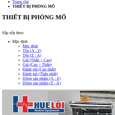
Trang chủ
THIẾT BỊ PHÒNG MỔ
THIẾT BỊ PHÒNG MỔ
Sắp xếp theo:
Mặc định
Mặc định
Tên (A - Z)
Tên (Z - A)
Giá (Thấp > Cao)
Giá (Cao > Thấp)
Đánh giá (Cao nhất)
Đánh giá (Thấp nhất)
Dòng sản phẩm (A - Z)
Dòng sản phẩm (Z - A)