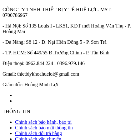
CÔNG TY TNHH THIẾT BỊ Y TẾ HUÊ LỢI - MST:
0700786967
- Hà Nội: Số 135 Louis I - LK51, KĐT mới Hoàng Văn Thụ - P.
Hoàng Mai
- Đà Nẵng: Số 12 - Đ. Nại Hiên Đông 5 - P. Sơn Trà
- TP. HCM: Số 449/55 Đ.Trường Chinh - P. Tân Bình
Điện thoại: 0962.844.224 - 0396.979.146
Gmail: thietbiykhoahueloi@gmail.com
Giám đốc: Hoàng Minh Lợi
THÔNG TIN
Chính sách bảo hành, bảo trì
Chính sách bảo mật thông tin
Chính sách đổi trả hàng
Chính sách vận chuyển