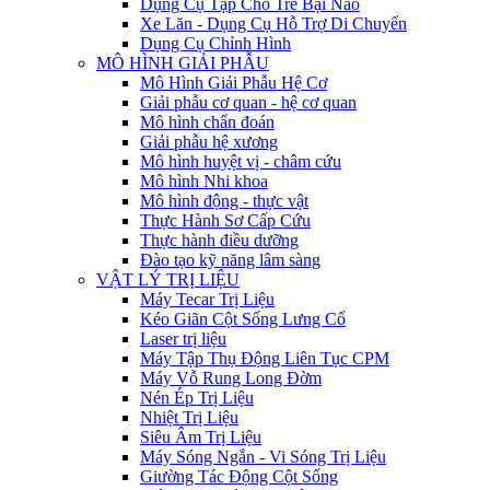
Dụng Cụ Tập Cho Trẻ Bại Não
Xe Lăn - Dụng Cụ Hỗ Trợ Di Chuyển
Dụng Cụ Chỉnh Hình
MÔ HÌNH GIẢI PHẪU
Mô Hình Giải Phẫu Hệ Cơ
Giải phẫu cơ quan - hệ cơ quan
Mô hình chẩn đoán
Giải phẫu hệ xương
Mô hình huyệt vị - châm cứu
Mô hình Nhi khoa
Mô hình động - thực vật
Thực Hành Sơ Cấp Cứu
Thực hành điều dưỡng
Đào tạo kỹ năng lâm sàng
VẬT LÝ TRỊ LIỆU
Máy Tecar Trị Liệu
Kéo Giãn Cột Sống Lưng Cổ
Laser trị liệu
Máy Tập Thụ Động Liên Tục CPM
Máy Vỗ Rung Long Đờm
Nén Ép Trị Liệu
Nhiệt Trị Liệu
Siêu Âm Trị Liệu
Máy Sóng Ngắn - Vi Sóng Trị Liệu
Giường Tác Động Cột Sống