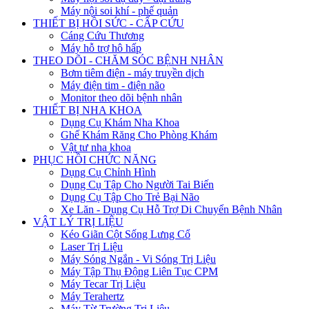
Máy nội soi khí - phế quản
THIẾT BỊ HỒI SỨC - CẤP CỨU
Cáng Cứu Thương
Máy hỗ trợ hô hấp
THEO DÕI - CHĂM SÓC BỆNH NHÂN
Bơm tiêm điện - máy truyền dịch
Máy điện tim - điện não
Monitor theo dõi bệnh nhân
THIẾT BỊ NHA KHOA
Dụng Cụ Khám Nha Khoa
Ghế Khám Răng Cho Phòng Khám
Vật tư nha khoa
PHỤC HỒI CHỨC NĂNG
Dụng Cụ Chỉnh Hình
Dụng Cụ Tập Cho Người Tai Biến
Dụng Cụ Tập Cho Trẻ Bại Não
Xe Lăn - Dụng Cụ Hỗ Trợ Di Chuyển Bệnh Nhân
VẬT LÝ TRỊ LIỆU
Kéo Giãn Cột Sống Lưng Cổ
Laser Trị Liệu
Máy Sóng Ngắn - Vi Sóng Trị Liệu
Máy Tập Thụ Động Liên Tục CPM
Máy Tecar Trị Liệu
Máy Terahertz
Máy Từ Trường Trị Liệu