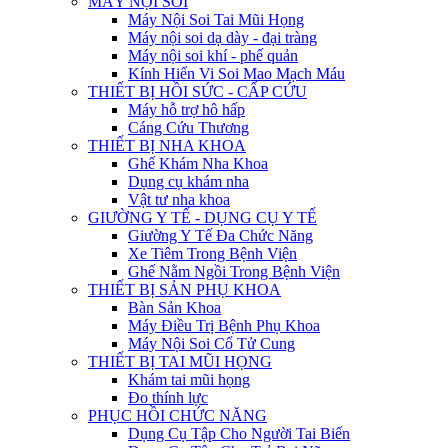
MÁY NỘI SOI
Máy Nội Soi Tai Mũi Họng
Máy nội soi dạ dày - đại tràng
Máy nội soi khí - phế quản
Kính Hiển Vi Soi Mao Mạch Máu
THIẾT BỊ HỒI SỨC - CẤP CỨU
Máy hỗ trợ hô hấp
Cáng Cứu Thương
THIẾT BỊ NHA KHOA
Ghế Khám Nha Khoa
Dụng cụ khám nha
Vật tư nha khoa
GIƯỜNG Y TẾ - DỤNG CỤ Y TẾ
Giường Y Tế Đa Chức Năng
Xe Tiêm Trong Bệnh Viện
Ghế Nằm Ngồi Trong Bệnh Viện
THIẾT BỊ SẢN PHỤ KHOA
Bàn Sản Khoa
Máy Điều Trị Bệnh Phụ Khoa
Máy Nội Soi Cổ Tử Cung
THIẾT BỊ TAI MŨI HỌNG
Khám tai mũi họng
Đo thính lực
PHỤC HỒI CHỨC NĂNG
Dụng Cụ Tập Cho Người Tai Biến