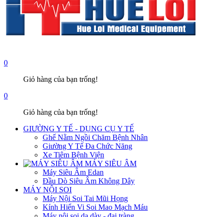
0
Giỏ hàng của bạn trống!
0
Giỏ hàng của bạn trống!
GIƯỜNG Y TẾ - DỤNG CỤ Y TẾ
Ghế Nằm Ngồi Chăm Bệnh Nhân
Giường Y Tế Đa Chức Năng
Xe Tiêm Bệnh Viện
MÁY SIÊU ÂM
Máy Siêu Âm Edan
Đầu Dò Siêu Âm Không Dây
MÁY NỘI SOI
Máy Nội Soi Tai Mũi Họng
Kính Hiển Vi Soi Mao Mạch Máu
Máy nội soi dạ dày - đại tràng