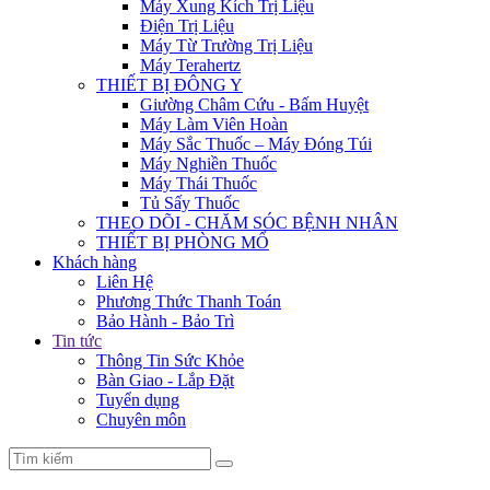
Máy Xung Kích Trị Liệu
Điện Trị Liệu
Máy Từ Trường Trị Liệu
Máy Terahertz
THIẾT BỊ ĐÔNG Y
Giường Châm Cứu - Bấm Huyệt
Máy Làm Viên Hoàn
Máy Sắc Thuốc – Máy Đóng Túi
Máy Nghiền Thuốc
Máy Thái Thuốc
Tủ Sấy Thuốc
THEO DÕI - CHĂM SÓC BỆNH NHÂN
THIẾT BỊ PHÒNG MỔ
Khách hàng
Liên Hệ
Phương Thức Thanh Toán
Bảo Hành - Bảo Trì
Tin tức
Thông Tin Sức Khỏe
Bàn Giao - Lắp Đặt
Tuyển dụng
Chuyên môn