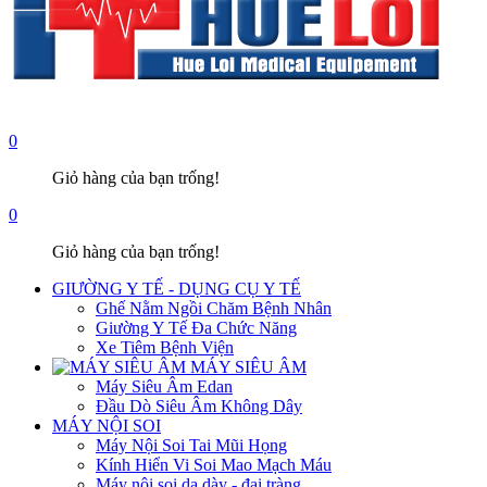
0
Giỏ hàng của bạn trống!
0
Giỏ hàng của bạn trống!
GIƯỜNG Y TẾ - DỤNG CỤ Y TẾ
Ghế Nằm Ngồi Chăm Bệnh Nhân
Giường Y Tế Đa Chức Năng
Xe Tiêm Bệnh Viện
MÁY SIÊU ÂM
Máy Siêu Âm Edan
Đầu Dò Siêu Âm Không Dây
MÁY NỘI SOI
Máy Nội Soi Tai Mũi Họng
Kính Hiển Vi Soi Mao Mạch Máu
Máy nội soi dạ dày - đại tràng