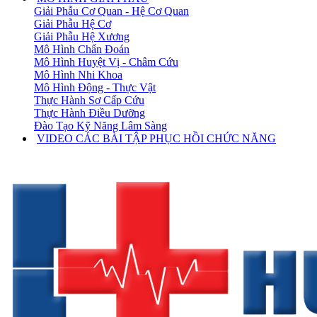
Giải Phẫu Cơ Quan - Hệ Cơ Quan
Giải Phẫu Hệ Cơ
Giải Phẫu Hệ Xương
Mô Hình Chẩn Đoán
Mô Hình Huyệt Vị - Châm Cứu
Mô Hình Nhi Khoa
Mô Hình Động - Thực Vật
Thực Hành Sơ Cấp Cứu
Thực Hành Điều Dưỡng
Đào Tạo Kỹ Năng Lâm Sàng
VIDEO CÁC BÀI TẬP PHỤC HỒI CHỨC NĂNG