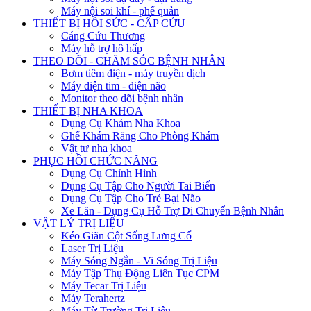
Máy nội soi khí - phế quản
THIẾT BỊ HỒI SỨC - CẤP CỨU
Cáng Cứu Thương
Máy hỗ trợ hô hấp
THEO DÕI - CHĂM SÓC BỆNH NHÂN
Bơm tiêm điện - máy truyền dịch
Máy điện tim - điện não
Monitor theo dõi bệnh nhân
THIẾT BỊ NHA KHOA
Dụng Cụ Khám Nha Khoa
Ghế Khám Răng Cho Phòng Khám
Vật tư nha khoa
PHỤC HỒI CHỨC NĂNG
Dụng Cụ Chỉnh Hình
Dụng Cụ Tập Cho Người Tai Biến
Dụng Cụ Tập Cho Trẻ Bại Não
Xe Lăn - Dụng Cụ Hỗ Trợ Di Chuyển Bệnh Nhân
VẬT LÝ TRỊ LIỆU
Kéo Giãn Cột Sống Lưng Cổ
Laser Trị Liệu
Máy Sóng Ngắn - Vi Sóng Trị Liệu
Máy Tập Thụ Động Liên Tục CPM
Máy Tecar Trị Liệu
Máy Terahertz
Máy Từ Trường Trị Liệu