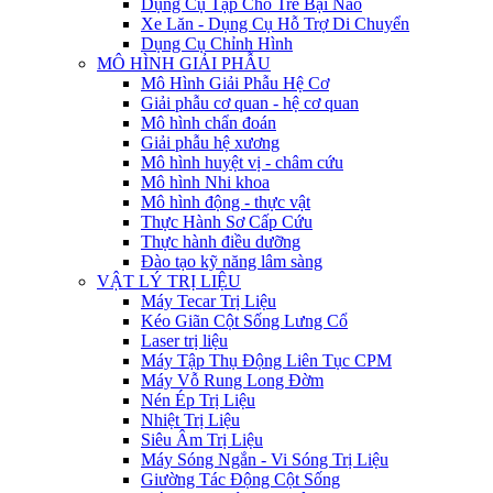
Dụng Cụ Tập Cho Trẻ Bại Não
Xe Lăn - Dụng Cụ Hỗ Trợ Di Chuyển
Dụng Cụ Chỉnh Hình
MÔ HÌNH GIẢI PHẪU
Mô Hình Giải Phẫu Hệ Cơ
Giải phẫu cơ quan - hệ cơ quan
Mô hình chẩn đoán
Giải phẫu hệ xương
Mô hình huyệt vị - châm cứu
Mô hình Nhi khoa
Mô hình động - thực vật
Thực Hành Sơ Cấp Cứu
Thực hành điều dưỡng
Đào tạo kỹ năng lâm sàng
VẬT LÝ TRỊ LIỆU
Máy Tecar Trị Liệu
Kéo Giãn Cột Sống Lưng Cổ
Laser trị liệu
Máy Tập Thụ Động Liên Tục CPM
Máy Vỗ Rung Long Đờm
Nén Ép Trị Liệu
Nhiệt Trị Liệu
Siêu Âm Trị Liệu
Máy Sóng Ngắn - Vi Sóng Trị Liệu
Giường Tác Động Cột Sống