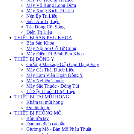
Máy Vỗ Rung Long Đờm
Máy Xung Kích Trị Liệu
Nén Ép Trị Liệu
Siêu Âm Trị Liệu
Tác Động Cột Sống
Điện Trị Liệu
THIẾT BỊ SẢN PHỤ KHOA
Bàn Sản Khoa
Máy Nội Soi Cổ Tử Cung
Máy Điều Trị Bệnh Phụ Khoa
THIẾT BỊ ĐÔNG Y
Giường Massage Gấp Gọn Dạng Valy
Máy Cắt Thái Dược Liệu
Máy Làm Viên Hoàn Đông Y
Máy Nghiền Thuốc
Máy Sắc Thuốc - Đóng Túi
Tủ Sấy Thuốc Dược Liệu
THIẾT BỊ TAI MŨI HỌNG
Khám tai mũi họng
Đo thính lực
THIẾT BỊ PHÒNG MỔ
Bồn rửa tay
Dao mổ điện cao tần
Giường Mổ - Bàn Mổ Phẫu Thuật