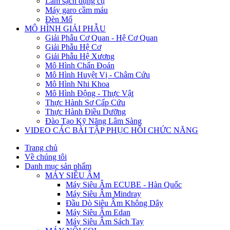
Làm sạch dụng cụ
Máy garo cầm máu
Đèn Mổ
MÔ HÌNH GIẢI PHẪU
Giải Phẫu Cơ Quan - Hệ Cơ Quan
Giải Phẫu Hệ Cơ
Giải Phẫu Hệ Xương
Mô Hình Chẩn Đoán
Mô Hình Huyệt Vị - Châm Cứu
Mô Hình Nhi Khoa
Mô Hình Động - Thực Vật
Thực Hành Sơ Cấp Cứu
Thực Hành Điều Dưỡng
Đào Tạo Kỹ Năng Lâm Sàng
VIDEO CÁC BÀI TẬP PHỤC HỒI CHỨC NĂNG
Trang chủ
Về chúng tôi
Danh mục sản phẩm
MÁY SIÊU ÂM
Máy Siêu Âm ECUBE - Hàn Quốc
Máy Siêu Âm Mindray
Đầu Dò Siêu Âm Không Dây
Máy Siêu Âm Edan
Máy Siêu Âm Sách Tay