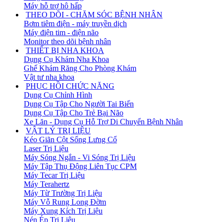
Máy hỗ trợ hô hấp
THEO DÕI - CHĂM SÓC BỆNH NHÂN
Bơm tiêm điện - máy truyền dịch
Máy điện tim - điện não
Monitor theo dõi bệnh nhân
THIẾT BỊ NHA KHOA
Dụng Cụ Khám Nha Khoa
Ghế Khám Răng Cho Phòng Khám
Vật tư nha khoa
PHỤC HỒI CHỨC NĂNG
Dụng Cụ Chỉnh Hình
Dụng Cụ Tập Cho Người Tai Biến
Dụng Cụ Tập Cho Trẻ Bại Não
Xe Lăn - Dụng Cụ Hỗ Trợ Di Chuyển Bệnh Nhân
VẬT LÝ TRỊ LIỆU
Kéo Giãn Cột Sống Lưng Cổ
Laser Trị Liệu
Máy Sóng Ngắn - Vi Sóng Trị Liệu
Máy Tập Thụ Động Liên Tục CPM
Máy Tecar Trị Liệu
Máy Terahertz
Máy Từ Trường Trị Liệu
Máy Vỗ Rung Long Đờm
Máy Xung Kích Trị Liệu
Nén Ép Trị Liệu