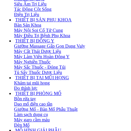
Siêu Âm Trị Liệu
Tác Động Cột Sống
Điện Trị Liệu
THIẾT BỊ SẢN PHỤ KHOA
Bàn Sản Khoa
Máy Nội Soi Cổ Tử Cung
Máy Điều Trị Bệnh Phụ Khoa
THIẾT BỊ ĐÔNG Y
Giường Massage Gấp Gọn Dạng Valy
Máy Cắt Thái Dược Liệu
Máy Làm Viên Hoàn Đông Y
Máy Nghiền Thuốc
Máy Sắc Thuốc - Đóng Túi
Tủ Sấy Thuốc Dược Liệu
THIẾT BỊ TAI MŨI HỌNG
Khám tai mũi họng
Đo thính lực
THIẾT BỊ PHÒNG MỔ
Bồn rửa tay
Dao mổ điện cao tần
Giường Mổ - Bàn Mổ Phẫu Thuật
Làm sạch dụng cụ
Máy garo cầm máu
Đèn Mổ
MÔ HÌNH GIẢI PHẪU