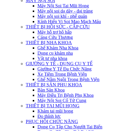
MÁY NỘI SOI
Máy Nội Soi Tai Mũi Họng
Máy nội soi dạ dày - đại tràng
Máy nội soi khí - phế quản
Kính Hiển Vi Soi Mao Mạch Máu
THIẾT BỊ HỒI SỨC - CẤP CỨU
Máy hỗ trợ hô hấp
Cáng Cứu Thương
THIẾT BỊ NHA KHOA
Ghế Khám Nha Khoa
Dụng cụ khám nha
Vật tư nha khoa
GIƯỜNG Y TẾ - DỤNG CỤ Y TẾ
Giường Y Tế Đa Chức Năng
Xe Tiêm Trong Bệnh Viện
Ghế Nằm Ngồi Trong Bệnh Viện
THIẾT BỊ SẢN PHỤ KHOA
Bàn Sản Khoa
Máy Điều Trị Bệnh Phụ Khoa
Máy Nội Soi Cổ Tử Cung
THIẾT BỊ TAI MŨI HỌNG
Khám tai mũi họng
Đo thính lực
PHỤC HỒI CHỨC NĂNG
Dụng Cụ Tập Cho Người Tai Biến