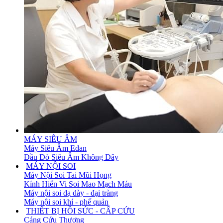
MÁY SIÊU ÂM
Máy Siêu Âm Edan
Đầu Dò Siêu Âm Không Dây
MÁY NỘI SOI
Máy Nội Soi Tai Mũi Họng
Kính Hiển Vi Soi Mao Mạch Máu
Máy nội soi dạ dày - đại tràng
Máy nội soi khí - phế quản
THIẾT BỊ HỒI SỨC - CẤP CỨU
Cáng Cứu Thương