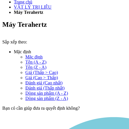
Trang chủ
VẬT LÝ TRỊ LIỆU
Máy Terahertz
Máy Terahertz
Sắp xếp theo:
Mặc định
Mặc định
Tên (A - Z)
Tên (Z - A)
Giá (Thấp > Cao)
Giá (Cao > Thấp)
Đánh giá (Cao nhất)
Đánh giá (Thấp nhất)
Dòng sản phẩm (A - Z)
Dòng sản phẩm (Z - A)
Bạn có cần giúp đưa ra quyết định không?