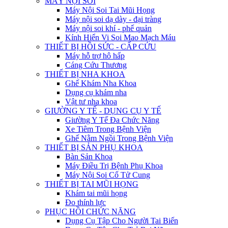
MÁY NỘI SOI
Máy Nội Soi Tai Mũi Họng
Máy nội soi dạ dày - đại tràng
Máy nội soi khí - phế quản
Kính Hiển Vi Soi Mao Mạch Máu
THIẾT BỊ HỒI SỨC - CẤP CỨU
Máy hỗ trợ hô hấp
Cáng Cứu Thương
THIẾT BỊ NHA KHOA
Ghế Khám Nha Khoa
Dụng cụ khám nha
Vật tư nha khoa
GIƯỜNG Y TẾ - DỤNG CỤ Y TẾ
Giường Y Tế Đa Chức Năng
Xe Tiêm Trong Bệnh Viện
Ghế Nằm Ngồi Trong Bệnh Viện
THIẾT BỊ SẢN PHỤ KHOA
Bàn Sản Khoa
Máy Điều Trị Bệnh Phụ Khoa
Máy Nội Soi Cổ Tử Cung
THIẾT BỊ TAI MŨI HỌNG
Khám tai mũi họng
Đo thính lực
PHỤC HỒI CHỨC NĂNG
Dụng Cụ Tập Cho Người Tai Biến