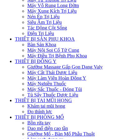
Máy Vỗ Rung Long Đờm
Máy Xung Kích Trị Liệu
Nén Ép Trị Liệu
Siêu Âm Trị Liệu
Tác Động Cột Sống
Điện Trị Liệu
THIẾT BỊ SẢN PHỤ KHOA
Bàn Sản Khoa
Máy Nội Soi Cổ Tử Cung
Máy Điều Trị Bệnh Phụ Khoa
THIẾT BỊ ĐÔNG Y
Giường Massage Gấp Gọn Dạng Valy
Máy Cắt Thái Dược Liệu
Máy Làm Viên Hoàn Đông Y
Máy Nghiền Thuốc
Máy Sắc Thuốc - Đóng Túi
Tủ Sấy Thuốc Dược Liệu
THIẾT BỊ TAI MŨI HỌNG
Khám tai mũi họng
Đo thính lực
THIẾT BỊ PHÒNG MỔ
Bồn rửa tay
Dao mổ điện cao tần
Giường Mổ - Bàn Mổ Phẫu Thuật