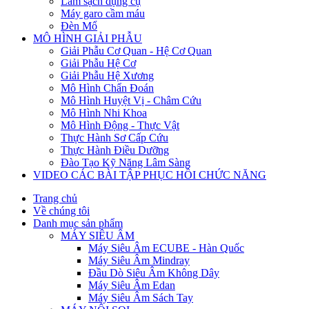
Làm sạch dụng cụ
Máy garo cầm máu
Đèn Mổ
MÔ HÌNH GIẢI PHẪU
Giải Phẫu Cơ Quan - Hệ Cơ Quan
Giải Phẫu Hệ Cơ
Giải Phẫu Hệ Xương
Mô Hình Chẩn Đoán
Mô Hình Huyệt Vị - Châm Cứu
Mô Hình Nhi Khoa
Mô Hình Động - Thực Vật
Thực Hành Sơ Cấp Cứu
Thực Hành Điều Dưỡng
Đào Tạo Kỹ Năng Lâm Sàng
VIDEO CÁC BÀI TẬP PHỤC HỒI CHỨC NĂNG
Trang chủ
Về chúng tôi
Danh mục sản phẩm
MÁY SIÊU ÂM
Máy Siêu Âm ECUBE - Hàn Quốc
Máy Siêu Âm Mindray
Đầu Dò Siêu Âm Không Dây
Máy Siêu Âm Edan
Máy Siêu Âm Sách Tay