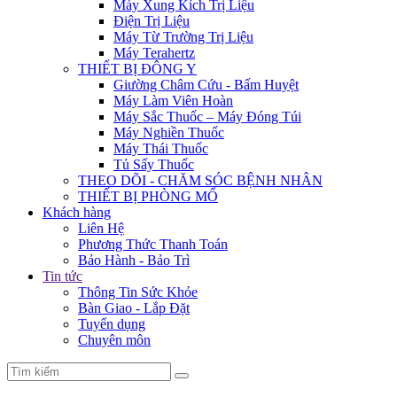
Máy Xung Kích Trị Liệu
Điện Trị Liệu
Máy Từ Trường Trị Liệu
Máy Terahertz
THIẾT BỊ ĐÔNG Y
Giường Châm Cứu - Bấm Huyệt
Máy Làm Viên Hoàn
Máy Sắc Thuốc – Máy Đóng Túi
Máy Nghiền Thuốc
Máy Thái Thuốc
Tủ Sấy Thuốc
THEO DÕI - CHĂM SÓC BỆNH NHÂN
THIẾT BỊ PHÒNG MỔ
Khách hàng
Liên Hệ
Phương Thức Thanh Toán
Bảo Hành - Bảo Trì
Tin tức
Thông Tin Sức Khỏe
Bàn Giao - Lắp Đặt
Tuyển dụng
Chuyên môn