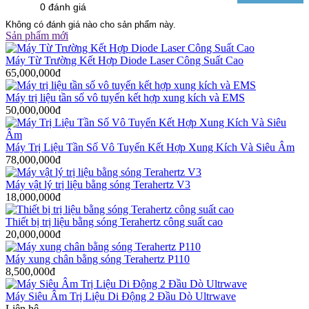
0 đánh giá
Không có đánh giá nào cho sản phẩm này.
Sản phẩm mới
Máy Từ Trường Kết Hợp Diode Laser Công Suất Cao
65,000,000đ
Máy trị liệu tần số vô tuyến kết hợp xung kích và EMS
50,000,000đ
Máy Trị Liệu Tần Số Vô Tuyến Kết Hợp Xung Kích Và Siêu Âm
78,000,000đ
Máy vật lý trị liệu bằng sóng Terahertz V3
18,000,000đ
Thiết bị trị liệu bằng sóng Terahertz công suất cao
20,000,000đ
Máy xung chân bằng sóng Terahertz P110
8,500,000đ
Máy Siêu Âm Trị Liệu Di Động 2 Đầu Dò Ultrwave
Liên hệ