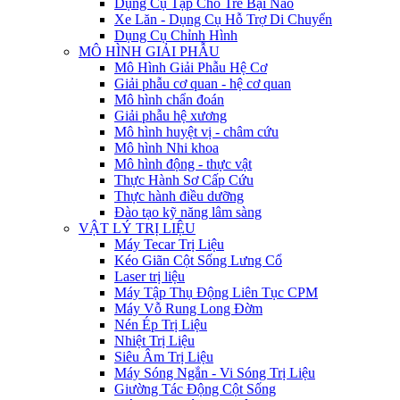
Dụng Cụ Tập Cho Trẻ Bại Não
Xe Lăn - Dụng Cụ Hỗ Trợ Di Chuyển
Dụng Cụ Chỉnh Hình
MÔ HÌNH GIẢI PHẪU
Mô Hình Giải Phẫu Hệ Cơ
Giải phẫu cơ quan - hệ cơ quan
Mô hình chẩn đoán
Giải phẫu hệ xương
Mô hình huyệt vị - châm cứu
Mô hình Nhi khoa
Mô hình động - thực vật
Thực Hành Sơ Cấp Cứu
Thực hành điều dưỡng
Đào tạo kỹ năng lâm sàng
VẬT LÝ TRỊ LIỆU
Máy Tecar Trị Liệu
Kéo Giãn Cột Sống Lưng Cổ
Laser trị liệu
Máy Tập Thụ Động Liên Tục CPM
Máy Vỗ Rung Long Đờm
Nén Ép Trị Liệu
Nhiệt Trị Liệu
Siêu Âm Trị Liệu
Máy Sóng Ngắn - Vi Sóng Trị Liệu
Giường Tác Động Cột Sống