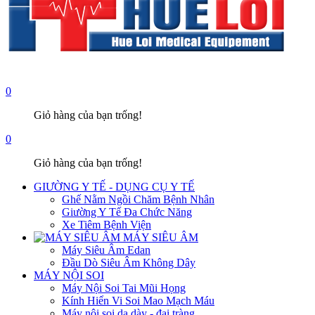
0
Giỏ hàng của bạn trống!
0
Giỏ hàng của bạn trống!
GIƯỜNG Y TẾ - DỤNG CỤ Y TẾ
Ghế Nằm Ngồi Chăm Bệnh Nhân
Giường Y Tế Đa Chức Năng
Xe Tiêm Bệnh Viện
MÁY SIÊU ÂM
Máy Siêu Âm Edan
Đầu Dò Siêu Âm Không Dây
MÁY NỘI SOI
Máy Nội Soi Tai Mũi Họng
Kính Hiển Vi Soi Mao Mạch Máu
Máy nội soi dạ dày - đại tràng