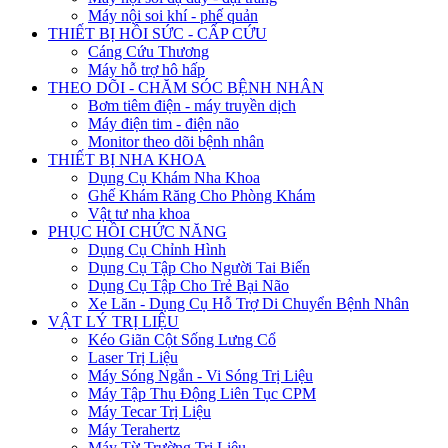
Máy nội soi khí - phế quản
THIẾT BỊ HỒI SỨC - CẤP CỨU
Cáng Cứu Thương
Máy hỗ trợ hô hấp
THEO DÕI - CHĂM SÓC BỆNH NHÂN
Bơm tiêm điện - máy truyền dịch
Máy điện tim - điện não
Monitor theo dõi bệnh nhân
THIẾT BỊ NHA KHOA
Dụng Cụ Khám Nha Khoa
Ghế Khám Răng Cho Phòng Khám
Vật tư nha khoa
PHỤC HỒI CHỨC NĂNG
Dụng Cụ Chỉnh Hình
Dụng Cụ Tập Cho Người Tai Biến
Dụng Cụ Tập Cho Trẻ Bại Não
Xe Lăn - Dụng Cụ Hỗ Trợ Di Chuyển Bệnh Nhân
VẬT LÝ TRỊ LIỆU
Kéo Giãn Cột Sống Lưng Cổ
Laser Trị Liệu
Máy Sóng Ngắn - Vi Sóng Trị Liệu
Máy Tập Thụ Động Liên Tục CPM
Máy Tecar Trị Liệu
Máy Terahertz
Máy Từ Trường Trị Liệu