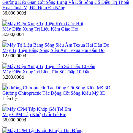
Giường Kéo Giãn Cột Sống Lưng Và Đốt Sống Cổ Điều Trị Thoái
Hóa Thoát Vị Đĩa Đệm Đa Năng
36,000,000đ
Máy Điện Xung Trị Liệu Kèm Giác Hơi
3,500,000đ
Máy Trị Liệu Bằng Sóng Siêu Âm Texua Hai Đầu Dò
12,000,000đ
Máy Điện Xung Trị Liệu Tần Số Thấp 10 Đầu
3,200,000đ
Giường Chiropractic Tác Động Cột Sống Kiểu Mỹ 3D
Liên hệ
Máy CPM Tập Khớp Gối Trẻ Em
36,000,000đ