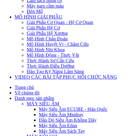
Làm sạch dụng cụ
Máy garo cầm máu
Đèn Mổ
MÔ HÌNH GIẢI PHẪU
Giải Phẫu Cơ Quan - Hệ Cơ Quan
Giải Phẫu Hệ Cơ
Giải Phẫu Hệ Xương
Mô Hình Chẩn Đoán
Mô Hình Huyệt Vị - Châm Cứu
Mô Hình Nhi Khoa
Mô Hình Động - Thực Vật
Thực Hành Sơ Cấp Cứu
Thực Hành Điều Dưỡng
Đào Tạo Kỹ Năng Lâm Sàng
VIDEO CÁC BÀI TẬP PHỤC HỒI CHỨC NĂNG
Trang chủ
Về chúng tôi
Danh mục sản phẩm
MÁY SIÊU ÂM
Máy Siêu Âm ECUBE - Hàn Quốc
Máy Siêu Âm Mindray
Đầu Dò Siêu Âm Không Dây
Máy Siêu Âm Edan
Máy Siêu Âm Sách Tay