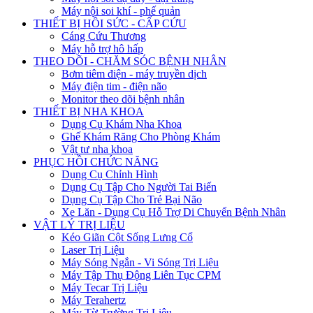
Máy nội soi khí - phế quản
THIẾT BỊ HỒI SỨC - CẤP CỨU
Cáng Cứu Thương
Máy hỗ trợ hô hấp
THEO DÕI - CHĂM SÓC BỆNH NHÂN
Bơm tiêm điện - máy truyền dịch
Máy điện tim - điện não
Monitor theo dõi bệnh nhân
THIẾT BỊ NHA KHOA
Dụng Cụ Khám Nha Khoa
Ghế Khám Răng Cho Phòng Khám
Vật tư nha khoa
PHỤC HỒI CHỨC NĂNG
Dụng Cụ Chỉnh Hình
Dụng Cụ Tập Cho Người Tai Biến
Dụng Cụ Tập Cho Trẻ Bại Não
Xe Lăn - Dụng Cụ Hỗ Trợ Di Chuyển Bệnh Nhân
VẬT LÝ TRỊ LIỆU
Kéo Giãn Cột Sống Lưng Cổ
Laser Trị Liệu
Máy Sóng Ngắn - Vi Sóng Trị Liệu
Máy Tập Thụ Động Liên Tục CPM
Máy Tecar Trị Liệu
Máy Terahertz
Máy Từ Trường Trị Liệu