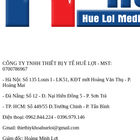
CÔNG TY TNHH THIẾT BỊ Y TẾ HUÊ LỢI - MST:
0700786967
- Hà Nội: Số 135 Louis I - LK51, KĐT mới Hoàng Văn Thụ - P.
Hoàng Mai
- Đà Nẵng: Số 12 - Đ. Nại Hiên Đông 5 - P. Sơn Trà
- TP. HCM: Số 449/55 Đ.Trường Chinh - P. Tân Bình
Điện thoại: 0962.844.224 - 0396.979.146
Gmail: thietbiykhoahueloi@gmail.com
Giám đốc: Hoàng Minh Lợi