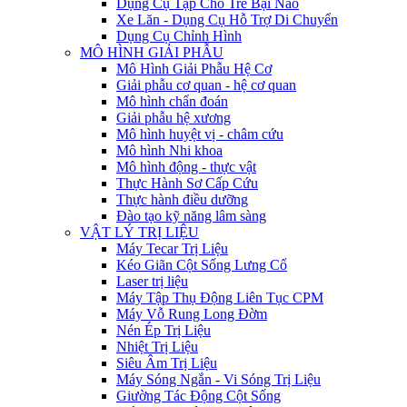
Dụng Cụ Tập Cho Trẻ Bại Não
Xe Lăn - Dụng Cụ Hỗ Trợ Di Chuyển
Dụng Cụ Chỉnh Hình
MÔ HÌNH GIẢI PHẪU
Mô Hình Giải Phẫu Hệ Cơ
Giải phẫu cơ quan - hệ cơ quan
Mô hình chẩn đoán
Giải phẫu hệ xương
Mô hình huyệt vị - châm cứu
Mô hình Nhi khoa
Mô hình động - thực vật
Thực Hành Sơ Cấp Cứu
Thực hành điều dưỡng
Đào tạo kỹ năng lâm sàng
VẬT LÝ TRỊ LIỆU
Máy Tecar Trị Liệu
Kéo Giãn Cột Sống Lưng Cổ
Laser trị liệu
Máy Tập Thụ Động Liên Tục CPM
Máy Vỗ Rung Long Đờm
Nén Ép Trị Liệu
Nhiệt Trị Liệu
Siêu Âm Trị Liệu
Máy Sóng Ngắn - Vi Sóng Trị Liệu
Giường Tác Động Cột Sống