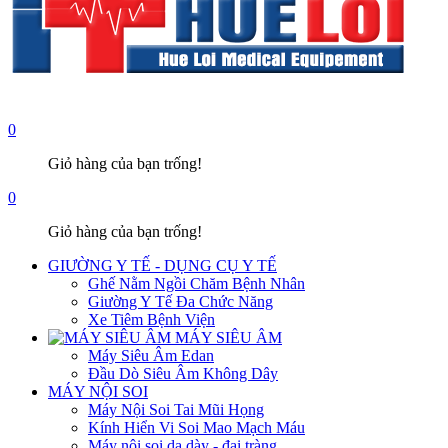
0
Giỏ hàng của bạn trống!
0
Giỏ hàng của bạn trống!
GIƯỜNG Y TẾ - DỤNG CỤ Y TẾ
Ghế Nằm Ngồi Chăm Bệnh Nhân
Giường Y Tế Đa Chức Năng
Xe Tiêm Bệnh Viện
MÁY SIÊU ÂM
Máy Siêu Âm Edan
Đầu Dò Siêu Âm Không Dây
MÁY NỘI SOI
Máy Nội Soi Tai Mũi Họng
Kính Hiển Vi Soi Mao Mạch Máu
Máy nội soi dạ dày - đại tràng