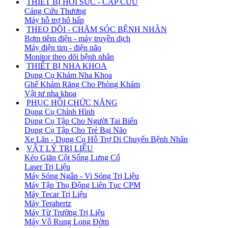
THIẾT BỊ HỒI SỨC - CẤP CỨU
Cáng Cứu Thương
Máy hỗ trợ hô hấp
THEO DÕI - CHĂM SÓC BỆNH NHÂN
Bơm tiêm điện - máy truyền dịch
Máy điện tim - điện não
Monitor theo dõi bệnh nhân
THIẾT BỊ NHA KHOA
Dụng Cụ Khám Nha Khoa
Ghế Khám Răng Cho Phòng Khám
Vật tư nha khoa
PHỤC HỒI CHỨC NĂNG
Dụng Cụ Chỉnh Hình
Dụng Cụ Tập Cho Người Tai Biến
Dụng Cụ Tập Cho Trẻ Bại Não
Xe Lăn - Dụng Cụ Hỗ Trợ Di Chuyển Bệnh Nhân
VẬT LÝ TRỊ LIỆU
Kéo Giãn Cột Sống Lưng Cổ
Laser Trị Liệu
Máy Sóng Ngắn - Vi Sóng Trị Liệu
Máy Tập Thụ Động Liên Tục CPM
Máy Tecar Trị Liệu
Máy Terahertz
Máy Từ Trường Trị Liệu
Máy Vỗ Rung Long Đờm