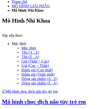
Trang chủ
MÔ HÌNH GIẢI PHẪU
Mô Hình Nhi Khoa
Mô Hình Nhi Khoa
Sắp xếp theo:
Mặc định
Mặc định
Tên (A - Z)
Tên (Z - A)
Giá (Thấp > Cao)
Giá (Cao > Thấp)
Đánh giá (Cao nhất)
Đánh giá (Thấp nhất)
Dòng sản phẩm (A - Z)
Dòng sản phẩm (Z - A)
Mô hình chọc dịch não tủy trẻ em