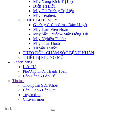
Máy Xung Kích Trị Liệu
Điện Trị Liệu
Máy Từ Trường Trị Liệu
Máy Terahertz
THIẾT BỊ ĐÔNG Y
Giường Châm Cứu - Bấm Huyệt
Máy Làm Viên Hoàn
Máy Sắc Thuốc – Máy Đóng Túi
Máy Nghiền Thuốc
Máy Thái Thuốc
Tủ Sấy Thuốc
THEO DÕI - CHĂM SÓC BỆNH NHÂN
THIẾT BỊ PHÒNG MỔ
Khách hàng
Liên Hệ
Phương Thức Thanh Toán
Bảo Hành - Bảo Trì
Tin tức
Thông Tin Sức Khỏe
Bàn Giao - Lắp Đặt
Tuyển dụng
Chuyên môn