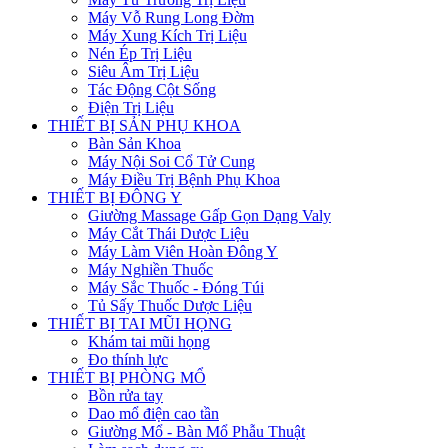
Máy Vỗ Rung Long Đờm
Máy Xung Kích Trị Liệu
Nén Ép Trị Liệu
Siêu Âm Trị Liệu
Tác Động Cột Sống
Điện Trị Liệu
THIẾT BỊ SẢN PHỤ KHOA
Bàn Sản Khoa
Máy Nội Soi Cổ Tử Cung
Máy Điều Trị Bệnh Phụ Khoa
THIẾT BỊ ĐÔNG Y
Giường Massage Gấp Gọn Dạng Valy
Máy Cắt Thái Dược Liệu
Máy Làm Viên Hoàn Đông Y
Máy Nghiền Thuốc
Máy Sắc Thuốc - Đóng Túi
Tủ Sấy Thuốc Dược Liệu
THIẾT BỊ TAI MŨI HỌNG
Khám tai mũi họng
Đo thính lực
THIẾT BỊ PHÒNG MỔ
Bồn rửa tay
Dao mổ điện cao tần
Giường Mổ - Bàn Mổ Phẫu Thuật