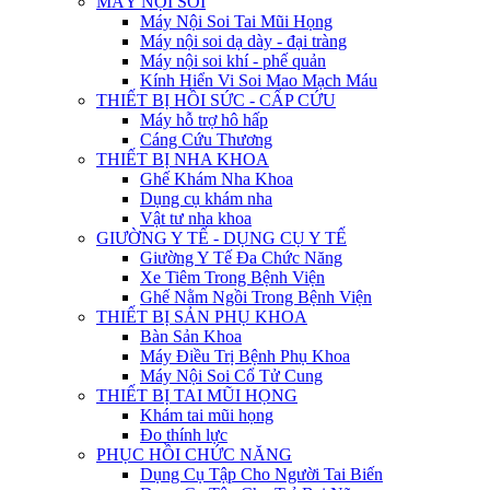
MÁY NỘI SOI
Máy Nội Soi Tai Mũi Họng
Máy nội soi dạ dày - đại tràng
Máy nội soi khí - phế quản
Kính Hiển Vi Soi Mao Mạch Máu
THIẾT BỊ HỒI SỨC - CẤP CỨU
Máy hỗ trợ hô hấp
Cáng Cứu Thương
THIẾT BỊ NHA KHOA
Ghế Khám Nha Khoa
Dụng cụ khám nha
Vật tư nha khoa
GIƯỜNG Y TẾ - DỤNG CỤ Y TẾ
Giường Y Tế Đa Chức Năng
Xe Tiêm Trong Bệnh Viện
Ghế Nằm Ngồi Trong Bệnh Viện
THIẾT BỊ SẢN PHỤ KHOA
Bàn Sản Khoa
Máy Điều Trị Bệnh Phụ Khoa
Máy Nội Soi Cổ Tử Cung
THIẾT BỊ TAI MŨI HỌNG
Khám tai mũi họng
Đo thính lực
PHỤC HỒI CHỨC NĂNG
Dụng Cụ Tập Cho Người Tai Biến