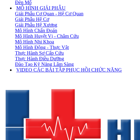
Đèn Mổ
MÔ HÌNH GIẢI PHẪU
Giải Phẫu Cơ Quan - Hệ Cơ Quan
Giải Phẫu Hệ Cơ
Giải Phẫu Hệ Xương
Mô Hình Chẩn Đoán
Mô Hình Huyệt Vị - Châm Cứu
Mô Hình Nhi Khoa
Mô Hình Động - Thực Vật
Thực Hành Sơ Cấp Cứu
Thực Hành Điều Dưỡng
Đào Tạo Kỹ Năng Lâm Sàng
VIDEO CÁC BÀI TẬP PHỤC HỒI CHỨC NĂNG