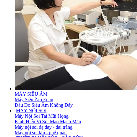
MÁY SIÊU ÂM
Máy Siêu Âm Edan
Đầu Dò Siêu Âm Không Dây
MÁY NỘI SOI
Máy Nội Soi Tai Mũi Họng
Kính Hiển Vi Soi Mao Mạch Máu
Máy nội soi dạ dày - đại tràng
Máy nội soi khí - phế quản