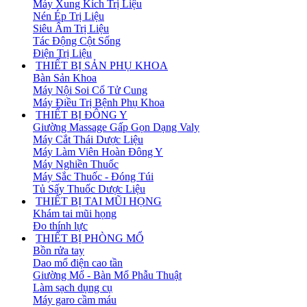
Máy Xung Kích Trị Liệu
Nén Ép Trị Liệu
Siêu Âm Trị Liệu
Tác Động Cột Sống
Điện Trị Liệu
THIẾT BỊ SẢN PHỤ KHOA
Bàn Sản Khoa
Máy Nội Soi Cổ Tử Cung
Máy Điều Trị Bệnh Phụ Khoa
THIẾT BỊ ĐÔNG Y
Giường Massage Gấp Gọn Dạng Valy
Máy Cắt Thái Dược Liệu
Máy Làm Viên Hoàn Đông Y
Máy Nghiền Thuốc
Máy Sắc Thuốc - Đóng Túi
Tủ Sấy Thuốc Dược Liệu
THIẾT BỊ TAI MŨI HỌNG
Khám tai mũi họng
Đo thính lực
THIẾT BỊ PHÒNG MỔ
Bồn rửa tay
Dao mổ điện cao tần
Giường Mổ - Bàn Mổ Phẫu Thuật
Làm sạch dụng cụ
Máy garo cầm máu