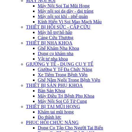
MÁY NỘI SOI
Máy Nội Soi Tai Mũi Họng
Máy nội soi dạ dày - đại tràng
Máy nội soi khí - phế quản
Kính Hiển Vi Soi Mao Mạch Máu
THIẾT BỊ HỒI SỨC - CẤP CỨU
Máy hỗ trợ hô hấp
Cáng Cứu Thương
THIẾT BỊ NHA KHOA
Ghế Khám Nha Khoa
Dụng cụ khám nha
Vật tư nha khoa
GIƯỜNG Y TẾ - DỤNG CỤ Y TẾ
Giường Y Tế Đa Chức Năng
Xe Tiêm Trong Bệnh Viện
Ghế Nằm Ngồi Trong Bệnh Viện
THIẾT BỊ SẢN PHỤ KHOA
Bàn Sản Khoa
Máy Điều Trị Bệnh Phụ Khoa
Máy Nội Soi Cổ Tử Cung
THIẾT BỊ TAI MŨI HỌNG
Khám tai mũi họng
Đo thính lực
PHỤC HỒI CHỨC NĂNG
Dụng Cụ Tập Cho Người Tai Biến