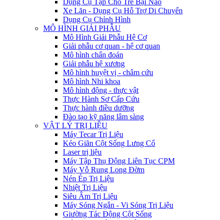
Dụng Cụ Tập Cho Trẻ Bại Não
Xe Lăn - Dụng Cụ Hỗ Trợ Di Chuyển
Dụng Cụ Chỉnh Hình
MÔ HÌNH GIẢI PHẪU
Mô Hình Giải Phẫu Hệ Cơ
Giải phẫu cơ quan - hệ cơ quan
Mô hình chẩn đoán
Giải phẫu hệ xương
Mô hình huyệt vị - châm cứu
Mô hình Nhi khoa
Mô hình động - thực vật
Thực Hành Sơ Cấp Cứu
Thực hành điều dưỡng
Đào tạo kỹ năng lâm sàng
VẬT LÝ TRỊ LIỆU
Máy Tecar Trị Liệu
Kéo Giãn Cột Sống Lưng Cổ
Laser trị liệu
Máy Tập Thụ Động Liên Tục CPM
Máy Vỗ Rung Long Đờm
Nén Ép Trị Liệu
Nhiệt Trị Liệu
Siêu Âm Trị Liệu
Máy Sóng Ngắn - Vi Sóng Trị Liệu
Giường Tác Động Cột Sống