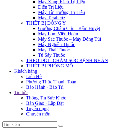
Máy Xung Kích Trị Liệu
Điện Trị Liệu
Máy Từ Trường Trị Liệu
Máy Terahertz
THIẾT BỊ ĐÔNG Y
Giường Châm Cứu - Bấm Huyệt
Máy Làm Viên Hoàn
Máy Sắc Thuốc – Máy Đóng Túi
Máy Nghiền Thuốc
Máy Thái Thuốc
Tủ Sấy Thuốc
THEO DÕI - CHĂM SÓC BỆNH NHÂN
THIẾT BỊ PHÒNG MỔ
Khách hàng
Liên Hệ
Phương Thức Thanh Toán
Bảo Hành - Bảo Trì
Tin tức
Thông Tin Sức Khỏe
Bàn Giao - Lắp Đặt
Tuyển dụng
Chuyên môn