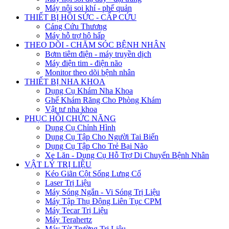
Máy nội soi khí - phế quản
THIẾT BỊ HỒI SỨC - CẤP CỨU
Cáng Cứu Thương
Máy hỗ trợ hô hấp
THEO DÕI - CHĂM SÓC BỆNH NHÂN
Bơm tiêm điện - máy truyền dịch
Máy điện tim - điện não
Monitor theo dõi bệnh nhân
THIẾT BỊ NHA KHOA
Dụng Cụ Khám Nha Khoa
Ghế Khám Răng Cho Phòng Khám
Vật tư nha khoa
PHỤC HỒI CHỨC NĂNG
Dụng Cụ Chỉnh Hình
Dụng Cụ Tập Cho Người Tai Biến
Dụng Cụ Tập Cho Trẻ Bại Não
Xe Lăn - Dụng Cụ Hỗ Trợ Di Chuyển Bệnh Nhân
VẬT LÝ TRỊ LIỆU
Kéo Giãn Cột Sống Lưng Cổ
Laser Trị Liệu
Máy Sóng Ngắn - Vi Sóng Trị Liệu
Máy Tập Thụ Động Liên Tục CPM
Máy Tecar Trị Liệu
Máy Terahertz
Máy Từ Trường Trị Liệu