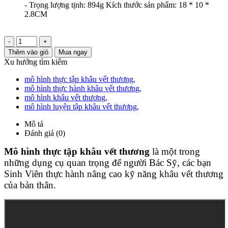
- Trọng lượng tịnh: 894g Kích thước sản phẩm: 18 * 10 *
2.8CM
-
+
Thêm vào giỏ
Mua ngay
Xu hướng tìm kiếm
mô hình thực tập khâu vết thương
,
mô hình thực hành khâu vết thương
,
mô hình khâu vết thương
,
mô hình luyện tập khâu vết thương
,
Mô tả
Đánh giá (0)
Mô hình thực tập khâu vết thương
là một trong
những dụng cụ quan trọng để người Bác Sỹ, các bạn
Sinh Viên thực hành nâng cao kỹ năng khâu vết thương
của bản thân.