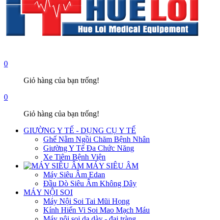
0
Giỏ hàng của bạn trống!
0
Giỏ hàng của bạn trống!
GIƯỜNG Y TẾ - DỤNG CỤ Y TẾ
Ghế Nằm Ngồi Chăm Bệnh Nhân
Giường Y Tế Đa Chức Năng
Xe Tiêm Bệnh Viện
MÁY SIÊU ÂM
Máy Siêu Âm Edan
Đầu Dò Siêu Âm Không Dây
MÁY NỘI SOI
Máy Nội Soi Tai Mũi Họng
Kính Hiển Vi Soi Mao Mạch Máu
Máy nội soi dạ dày - đại tràng