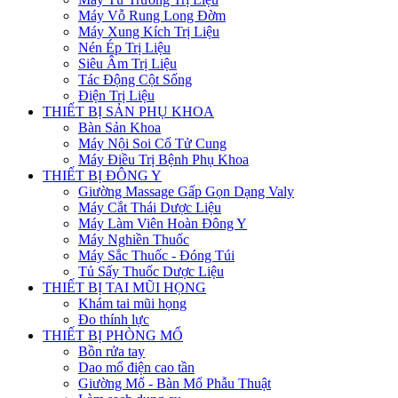
Máy Vỗ Rung Long Đờm
Máy Xung Kích Trị Liệu
Nén Ép Trị Liệu
Siêu Âm Trị Liệu
Tác Động Cột Sống
Điện Trị Liệu
THIẾT BỊ SẢN PHỤ KHOA
Bàn Sản Khoa
Máy Nội Soi Cổ Tử Cung
Máy Điều Trị Bệnh Phụ Khoa
THIẾT BỊ ĐÔNG Y
Giường Massage Gấp Gọn Dạng Valy
Máy Cắt Thái Dược Liệu
Máy Làm Viên Hoàn Đông Y
Máy Nghiền Thuốc
Máy Sắc Thuốc - Đóng Túi
Tủ Sấy Thuốc Dược Liệu
THIẾT BỊ TAI MŨI HỌNG
Khám tai mũi họng
Đo thính lực
THIẾT BỊ PHÒNG MỔ
Bồn rửa tay
Dao mổ điện cao tần
Giường Mổ - Bàn Mổ Phẫu Thuật