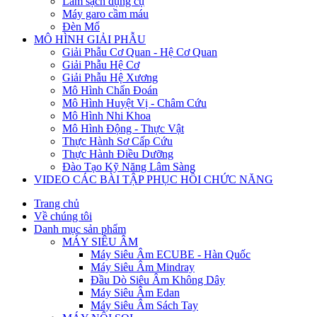
Làm sạch dụng cụ
Máy garo cầm máu
Đèn Mổ
MÔ HÌNH GIẢI PHẪU
Giải Phẫu Cơ Quan - Hệ Cơ Quan
Giải Phẫu Hệ Cơ
Giải Phẫu Hệ Xương
Mô Hình Chẩn Đoán
Mô Hình Huyệt Vị - Châm Cứu
Mô Hình Nhi Khoa
Mô Hình Động - Thực Vật
Thực Hành Sơ Cấp Cứu
Thực Hành Điều Dưỡng
Đào Tạo Kỹ Năng Lâm Sàng
VIDEO CÁC BÀI TẬP PHỤC HỒI CHỨC NĂNG
Trang chủ
Về chúng tôi
Danh mục sản phẩm
MÁY SIÊU ÂM
Máy Siêu Âm ECUBE - Hàn Quốc
Máy Siêu Âm Mindray
Đầu Dò Siêu Âm Không Dây
Máy Siêu Âm Edan
Máy Siêu Âm Sách Tay