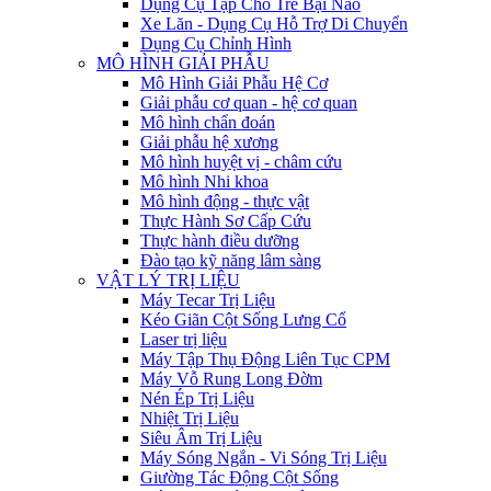
Dụng Cụ Tập Cho Trẻ Bại Não
Xe Lăn - Dụng Cụ Hỗ Trợ Di Chuyển
Dụng Cụ Chỉnh Hình
MÔ HÌNH GIẢI PHẪU
Mô Hình Giải Phẫu Hệ Cơ
Giải phẫu cơ quan - hệ cơ quan
Mô hình chẩn đoán
Giải phẫu hệ xương
Mô hình huyệt vị - châm cứu
Mô hình Nhi khoa
Mô hình động - thực vật
Thực Hành Sơ Cấp Cứu
Thực hành điều dưỡng
Đào tạo kỹ năng lâm sàng
VẬT LÝ TRỊ LIỆU
Máy Tecar Trị Liệu
Kéo Giãn Cột Sống Lưng Cổ
Laser trị liệu
Máy Tập Thụ Động Liên Tục CPM
Máy Vỗ Rung Long Đờm
Nén Ép Trị Liệu
Nhiệt Trị Liệu
Siêu Âm Trị Liệu
Máy Sóng Ngắn - Vi Sóng Trị Liệu
Giường Tác Động Cột Sống