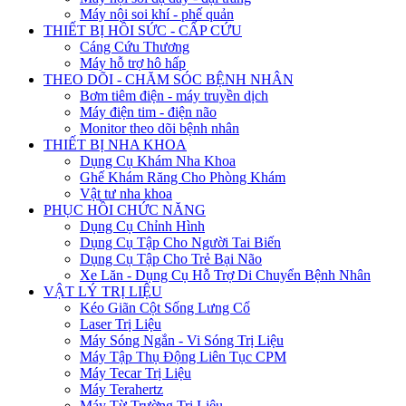
Máy nội soi khí - phế quản
THIẾT BỊ HỒI SỨC - CẤP CỨU
Cáng Cứu Thương
Máy hỗ trợ hô hấp
THEO DÕI - CHĂM SÓC BỆNH NHÂN
Bơm tiêm điện - máy truyền dịch
Máy điện tim - điện não
Monitor theo dõi bệnh nhân
THIẾT BỊ NHA KHOA
Dụng Cụ Khám Nha Khoa
Ghế Khám Răng Cho Phòng Khám
Vật tư nha khoa
PHỤC HỒI CHỨC NĂNG
Dụng Cụ Chỉnh Hình
Dụng Cụ Tập Cho Người Tai Biến
Dụng Cụ Tập Cho Trẻ Bại Não
Xe Lăn - Dụng Cụ Hỗ Trợ Di Chuyển Bệnh Nhân
VẬT LÝ TRỊ LIỆU
Kéo Giãn Cột Sống Lưng Cổ
Laser Trị Liệu
Máy Sóng Ngắn - Vi Sóng Trị Liệu
Máy Tập Thụ Động Liên Tục CPM
Máy Tecar Trị Liệu
Máy Terahertz
Máy Từ Trường Trị Liệu