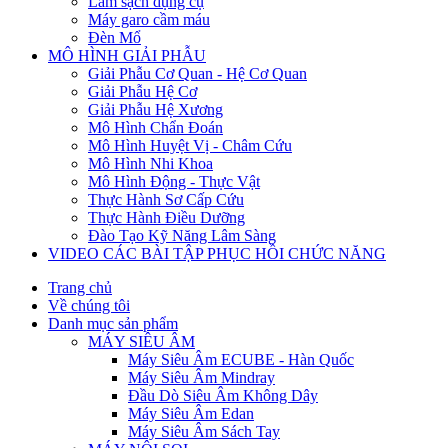
Làm sạch dụng cụ
Máy garo cầm máu
Đèn Mổ
MÔ HÌNH GIẢI PHẪU
Giải Phẫu Cơ Quan - Hệ Cơ Quan
Giải Phẫu Hệ Cơ
Giải Phẫu Hệ Xương
Mô Hình Chẩn Đoán
Mô Hình Huyệt Vị - Châm Cứu
Mô Hình Nhi Khoa
Mô Hình Động - Thực Vật
Thực Hành Sơ Cấp Cứu
Thực Hành Điều Dưỡng
Đào Tạo Kỹ Năng Lâm Sàng
VIDEO CÁC BÀI TẬP PHỤC HỒI CHỨC NĂNG
Trang chủ
Về chúng tôi
Danh mục sản phẩm
MÁY SIÊU ÂM
Máy Siêu Âm ECUBE - Hàn Quốc
Máy Siêu Âm Mindray
Đầu Dò Siêu Âm Không Dây
Máy Siêu Âm Edan
Máy Siêu Âm Sách Tay