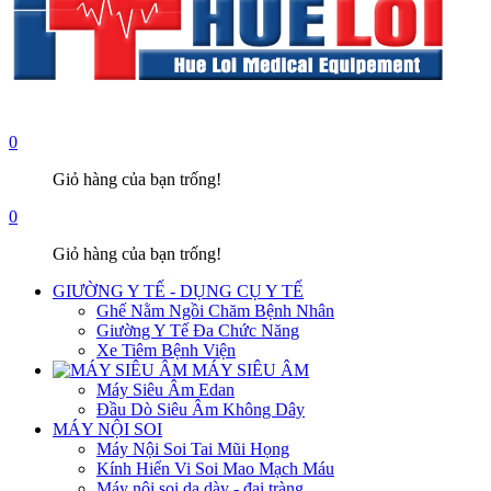
0
Giỏ hàng của bạn trống!
0
Giỏ hàng của bạn trống!
GIƯỜNG Y TẾ - DỤNG CỤ Y TẾ
Ghế Nằm Ngồi Chăm Bệnh Nhân
Giường Y Tế Đa Chức Năng
Xe Tiêm Bệnh Viện
MÁY SIÊU ÂM
Máy Siêu Âm Edan
Đầu Dò Siêu Âm Không Dây
MÁY NỘI SOI
Máy Nội Soi Tai Mũi Họng
Kính Hiển Vi Soi Mao Mạch Máu
Máy nội soi dạ dày - đại tràng