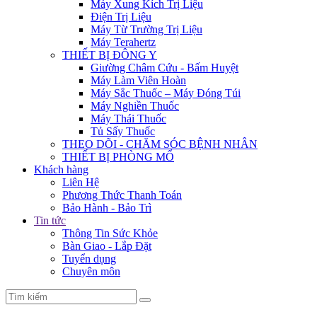
Máy Xung Kích Trị Liệu
Điện Trị Liệu
Máy Từ Trường Trị Liệu
Máy Terahertz
THIẾT BỊ ĐÔNG Y
Giường Châm Cứu - Bấm Huyệt
Máy Làm Viên Hoàn
Máy Sắc Thuốc – Máy Đóng Túi
Máy Nghiền Thuốc
Máy Thái Thuốc
Tủ Sấy Thuốc
THEO DÕI - CHĂM SÓC BỆNH NHÂN
THIẾT BỊ PHÒNG MỔ
Khách hàng
Liên Hệ
Phương Thức Thanh Toán
Bảo Hành - Bảo Trì
Tin tức
Thông Tin Sức Khỏe
Bàn Giao - Lắp Đặt
Tuyển dụng
Chuyên môn