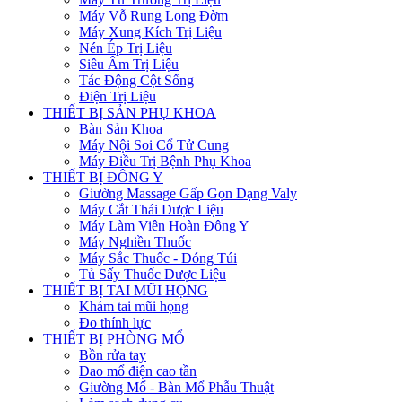
Máy Vỗ Rung Long Đờm
Máy Xung Kích Trị Liệu
Nén Ép Trị Liệu
Siêu Âm Trị Liệu
Tác Động Cột Sống
Điện Trị Liệu
THIẾT BỊ SẢN PHỤ KHOA
Bàn Sản Khoa
Máy Nội Soi Cổ Tử Cung
Máy Điều Trị Bệnh Phụ Khoa
THIẾT BỊ ĐÔNG Y
Giường Massage Gấp Gọn Dạng Valy
Máy Cắt Thái Dược Liệu
Máy Làm Viên Hoàn Đông Y
Máy Nghiền Thuốc
Máy Sắc Thuốc - Đóng Túi
Tủ Sấy Thuốc Dược Liệu
THIẾT BỊ TAI MŨI HỌNG
Khám tai mũi họng
Đo thính lực
THIẾT BỊ PHÒNG MỔ
Bồn rửa tay
Dao mổ điện cao tần
Giường Mổ - Bàn Mổ Phẫu Thuật