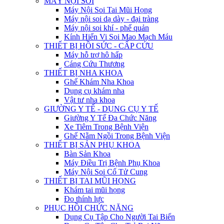
MÁY NỘI SOI
Máy Nội Soi Tai Mũi Họng
Máy nội soi dạ dày - đại tràng
Máy nội soi khí - phế quản
Kính Hiển Vi Soi Mao Mạch Máu
THIẾT BỊ HỒI SỨC - CẤP CỨU
Máy hỗ trợ hô hấp
Cáng Cứu Thương
THIẾT BỊ NHA KHOA
Ghế Khám Nha Khoa
Dụng cụ khám nha
Vật tư nha khoa
GIƯỜNG Y TẾ - DỤNG CỤ Y TẾ
Giường Y Tế Đa Chức Năng
Xe Tiêm Trong Bệnh Viện
Ghế Nằm Ngồi Trong Bệnh Viện
THIẾT BỊ SẢN PHỤ KHOA
Bàn Sản Khoa
Máy Điều Trị Bệnh Phụ Khoa
Máy Nội Soi Cổ Tử Cung
THIẾT BỊ TAI MŨI HỌNG
Khám tai mũi họng
Đo thính lực
PHỤC HỒI CHỨC NĂNG
Dụng Cụ Tập Cho Người Tai Biến