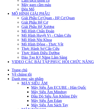
Làm sạch dụng cụ
Máy garo cầm máu
Đèn Mổ
MÔ HÌNH GIẢI PHẪU
Giải Phẫu Cơ Quan - Hệ Cơ Quan
Giải Phẫu Hệ Cơ
Giải Phẫu Hệ Xương
Mô Hình Chẩn Đoán
Mô Hình Huyệt Vị - Châm Cứu
Mô Hình Nhi Khoa
Mô Hình Động - Thực Vật
Thực Hành Sơ Cấp Cứu
Thực Hành Điều Dưỡng
Đào Tạo Kỹ Năng Lâm Sàng
VIDEO CÁC BÀI TẬP PHỤC HỒI CHỨC NĂNG
Trang chủ
Về chúng tôi
Danh mục sản phẩm
MÁY SIÊU ÂM
Máy Siêu Âm ECUBE - Hàn Quốc
Máy Siêu Âm Mindray
Đầu Dò Siêu Âm Không Dây
Máy Siêu Âm Edan
Máy Siêu Âm Sách Tay