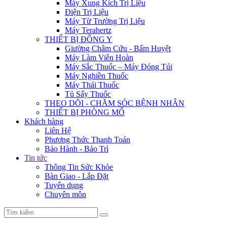
Máy Xung Kích Trị Liệu
Điện Trị Liệu
Máy Từ Trường Trị Liệu
Máy Terahertz
THIẾT BỊ ĐÔNG Y
Giường Châm Cứu - Bấm Huyệt
Máy Làm Viên Hoàn
Máy Sắc Thuốc – Máy Đóng Túi
Máy Nghiền Thuốc
Máy Thái Thuốc
Tủ Sấy Thuốc
THEO DÕI - CHĂM SÓC BỆNH NHÂN
THIẾT BỊ PHÒNG MỔ
Khách hàng
Liên Hệ
Phương Thức Thanh Toán
Bảo Hành - Bảo Trì
Tin tức
Thông Tin Sức Khỏe
Bàn Giao - Lắp Đặt
Tuyển dụng
Chuyên môn