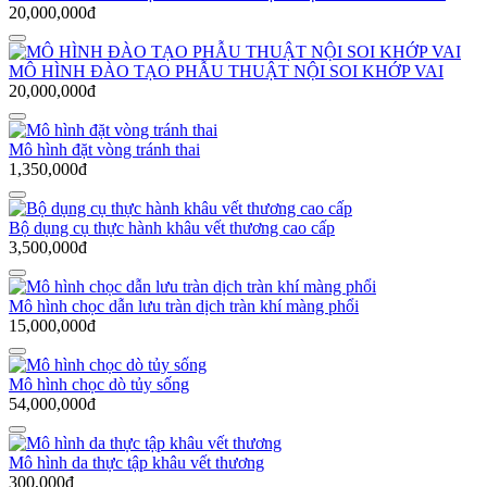
20,000,000đ
MÔ HÌNH ĐÀO TẠO PHẪU THUẬT NỘI SOI KHỚP VAI
20,000,000đ
Mô hình đặt vòng tránh thai
1,350,000đ
Bộ dụng cụ thực hành khâu vết thương cao cấp
3,500,000đ
Mô hình chọc dẫn lưu tràn dịch tràn khí màng phổi
15,000,000đ
Mô hình chọc dò tủy sống
54,000,000đ
Mô hình da thực tập khâu vết thương
300,000đ