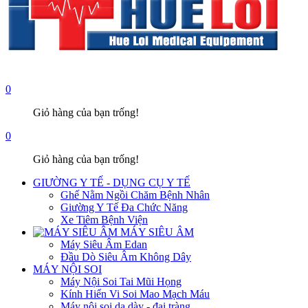
0
Giỏ hàng của bạn trống!
0
Giỏ hàng của bạn trống!
GIƯỜNG Y TẾ - DỤNG CỤ Y TẾ
Ghế Nằm Ngồi Chăm Bệnh Nhân
Giường Y Tế Đa Chức Năng
Xe Tiêm Bệnh Viện
MÁY SIÊU ÂM
Máy Siêu Âm Edan
Đầu Dò Siêu Âm Không Dây
MÁY NỘI SOI
Máy Nội Soi Tai Mũi Họng
Kính Hiển Vi Soi Mao Mạch Máu
Máy nội soi dạ dày - đại tràng