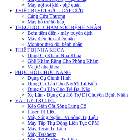
Máy nội soi khí - phế quản
THIẾT BỊ HỒI SỨC - CẤP CỨU
Cáng Cứu Thương
Máy hỗ trợ hô hấp
THEO DÕI - CHĂM SÓC BỆNH NHÂN
Bơm tiêm điện - máy truyền dịch
Máy điện tim - điện não
Monitor theo dõi bệnh nhân
THIẾT BỊ NHA KHOA
Dụng Cụ Khám Nha Khoa
Ghế Khám Răng Cho Phòng Khám
Vật tư nha khoa
PHỤC HỒI CHỨC NĂNG
Dụng Cụ Chỉnh Hình
Dụng Cụ Tập Cho Người Tai Biến
Dụng Cụ Tập Cho Trẻ Bại Não
Xe Lăn - Dụng Cụ Hỗ Trợ Di Chuyển Bệnh Nhân
VẬT LÝ TRỊ LIỆU
Kéo Giãn Cột Sống Lưng Cổ
Laser Trị Liệu
Máy Sóng Ngắn - Vi Sóng Trị Liệu
Máy Tập Thụ Động Liên Tục CPM
Máy Tecar Trị Liệu
Máy Terahertz
Máy Từ Trường Trị Liệu