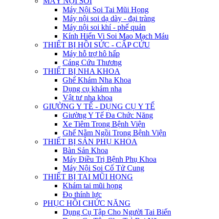
MÁY NỘI SOI
Máy Nội Soi Tai Mũi Họng
Máy nội soi dạ dày - đại tràng
Máy nội soi khí - phế quản
Kính Hiển Vi Soi Mao Mạch Máu
THIẾT BỊ HỒI SỨC - CẤP CỨU
Máy hỗ trợ hô hấp
Cáng Cứu Thương
THIẾT BỊ NHA KHOA
Ghế Khám Nha Khoa
Dụng cụ khám nha
Vật tư nha khoa
GIƯỜNG Y TẾ - DỤNG CỤ Y TẾ
Giường Y Tế Đa Chức Năng
Xe Tiêm Trong Bệnh Viện
Ghế Nằm Ngồi Trong Bệnh Viện
THIẾT BỊ SẢN PHỤ KHOA
Bàn Sản Khoa
Máy Điều Trị Bệnh Phụ Khoa
Máy Nội Soi Cổ Tử Cung
THIẾT BỊ TAI MŨI HỌNG
Khám tai mũi họng
Đo thính lực
PHỤC HỒI CHỨC NĂNG
Dụng Cụ Tập Cho Người Tai Biến