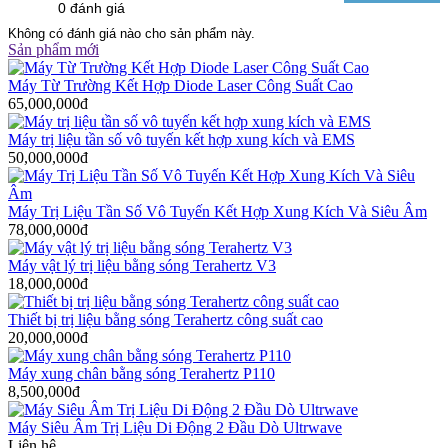
0 đánh giá
Không có đánh giá nào cho sản phẩm này.
Sản phẩm mới
Máy Từ Trường Kết Hợp Diode Laser Công Suất Cao
65,000,000đ
Máy trị liệu tần số vô tuyến kết hợp xung kích và EMS
50,000,000đ
Máy Trị Liệu Tần Số Vô Tuyến Kết Hợp Xung Kích Và Siêu Âm
78,000,000đ
Máy vật lý trị liệu bằng sóng Terahertz V3
18,000,000đ
Thiết bị trị liệu bằng sóng Terahertz công suất cao
20,000,000đ
Máy xung chân bằng sóng Terahertz P110
8,500,000đ
Máy Siêu Âm Trị Liệu Di Động 2 Đầu Dò Ultrwave
Liên hệ