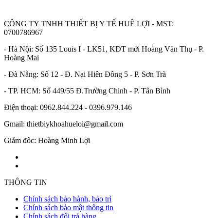
CÔNG TY TNHH THIẾT BỊ Y TẾ HUÊ LỢI - MST:
0700786967
- Hà Nội: Số 135 Louis I - LK51, KĐT mới Hoàng Văn Thụ - P.
Hoàng Mai
- Đà Nẵng: Số 12 - Đ. Nại Hiên Đông 5 - P. Sơn Trà
- TP. HCM: Số 449/55 Đ.Trường Chinh - P. Tân Bình
Điện thoại: 0962.844.224 - 0396.979.146
Gmail: thietbiykhoahueloi@gmail.com
Giám đốc: Hoàng Minh Lợi
THÔNG TIN
Chính sách bảo hành, bảo trì
Chính sách bảo mật thông tin
Chính sách đổi trả hàng