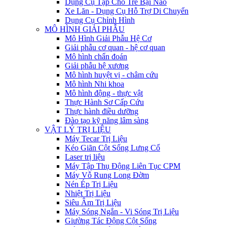
Dụng Cụ Tập Cho Trẻ Bại Não
Xe Lăn - Dụng Cụ Hỗ Trợ Di Chuyển
Dụng Cụ Chỉnh Hình
MÔ HÌNH GIẢI PHẪU
Mô Hình Giải Phẫu Hệ Cơ
Giải phẫu cơ quan - hệ cơ quan
Mô hình chẩn đoán
Giải phẫu hệ xương
Mô hình huyệt vị - châm cứu
Mô hình Nhi khoa
Mô hình động - thực vật
Thực Hành Sơ Cấp Cứu
Thực hành điều dưỡng
Đào tạo kỹ năng lâm sàng
VẬT LÝ TRỊ LIỆU
Máy Tecar Trị Liệu
Kéo Giãn Cột Sống Lưng Cổ
Laser trị liệu
Máy Tập Thụ Động Liên Tục CPM
Máy Vỗ Rung Long Đờm
Nén Ép Trị Liệu
Nhiệt Trị Liệu
Siêu Âm Trị Liệu
Máy Sóng Ngắn - Vi Sóng Trị Liệu
Giường Tác Động Cột Sống