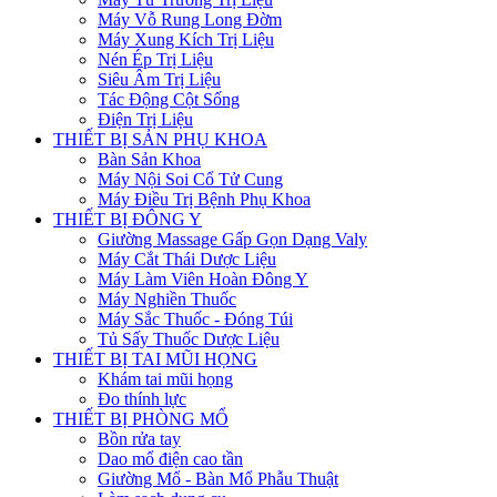
Máy Vỗ Rung Long Đờm
Máy Xung Kích Trị Liệu
Nén Ép Trị Liệu
Siêu Âm Trị Liệu
Tác Động Cột Sống
Điện Trị Liệu
THIẾT BỊ SẢN PHỤ KHOA
Bàn Sản Khoa
Máy Nội Soi Cổ Tử Cung
Máy Điều Trị Bệnh Phụ Khoa
THIẾT BỊ ĐÔNG Y
Giường Massage Gấp Gọn Dạng Valy
Máy Cắt Thái Dược Liệu
Máy Làm Viên Hoàn Đông Y
Máy Nghiền Thuốc
Máy Sắc Thuốc - Đóng Túi
Tủ Sấy Thuốc Dược Liệu
THIẾT BỊ TAI MŨI HỌNG
Khám tai mũi họng
Đo thính lực
THIẾT BỊ PHÒNG MỔ
Bồn rửa tay
Dao mổ điện cao tần
Giường Mổ - Bàn Mổ Phẫu Thuật