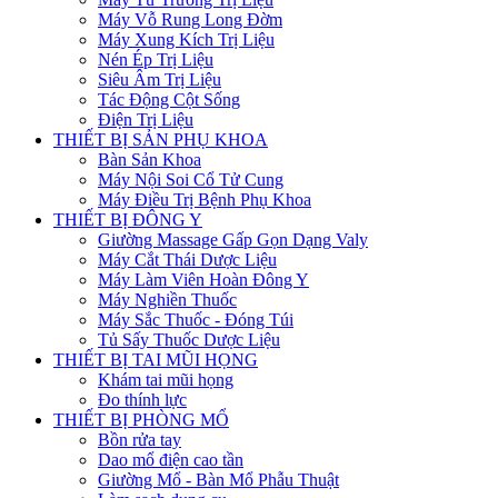
Máy Vỗ Rung Long Đờm
Máy Xung Kích Trị Liệu
Nén Ép Trị Liệu
Siêu Âm Trị Liệu
Tác Động Cột Sống
Điện Trị Liệu
THIẾT BỊ SẢN PHỤ KHOA
Bàn Sản Khoa
Máy Nội Soi Cổ Tử Cung
Máy Điều Trị Bệnh Phụ Khoa
THIẾT BỊ ĐÔNG Y
Giường Massage Gấp Gọn Dạng Valy
Máy Cắt Thái Dược Liệu
Máy Làm Viên Hoàn Đông Y
Máy Nghiền Thuốc
Máy Sắc Thuốc - Đóng Túi
Tủ Sấy Thuốc Dược Liệu
THIẾT BỊ TAI MŨI HỌNG
Khám tai mũi họng
Đo thính lực
THIẾT BỊ PHÒNG MỔ
Bồn rửa tay
Dao mổ điện cao tần
Giường Mổ - Bàn Mổ Phẫu Thuật