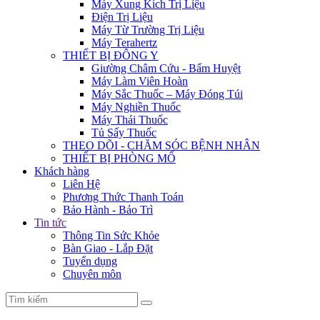
Máy Xung Kích Trị Liệu
Điện Trị Liệu
Máy Từ Trường Trị Liệu
Máy Terahertz
THIẾT BỊ ĐÔNG Y
Giường Châm Cứu - Bấm Huyệt
Máy Làm Viên Hoàn
Máy Sắc Thuốc – Máy Đóng Túi
Máy Nghiền Thuốc
Máy Thái Thuốc
Tủ Sấy Thuốc
THEO DÕI - CHĂM SÓC BỆNH NHÂN
THIẾT BỊ PHÒNG MỔ
Khách hàng
Liên Hệ
Phương Thức Thanh Toán
Bảo Hành - Bảo Trì
Tin tức
Thông Tin Sức Khỏe
Bàn Giao - Lắp Đặt
Tuyển dụng
Chuyên môn