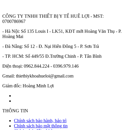
CÔNG TY TNHH THIẾT BỊ Y TẾ HUÊ LỢI - MST:
0700786967
- Hà Nội: Số 135 Louis I - LK51, KĐT mới Hoàng Văn Thụ - P.
Hoàng Mai
- Đà Nẵng: Số 12 - Đ. Nại Hiên Đông 5 - P. Sơn Trà
- TP. HCM: Số 449/55 Đ.Trường Chinh - P. Tân Bình
Điện thoại: 0962.844.224 - 0396.979.146
Gmail: thietbiykhoahueloi@gmail.com
Giám đốc: Hoàng Minh Lợi
THÔNG TIN
Chính sách bảo hành, bảo trì
Chính sách bảo mật thông tin