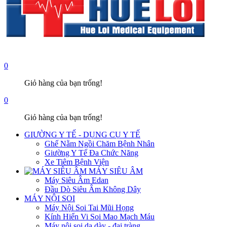
0
Giỏ hàng của bạn trống!
0
Giỏ hàng của bạn trống!
GIƯỜNG Y TẾ - DỤNG CỤ Y TẾ
Ghế Nằm Ngồi Chăm Bệnh Nhân
Giường Y Tế Đa Chức Năng
Xe Tiêm Bệnh Viện
MÁY SIÊU ÂM
Máy Siêu Âm Edan
Đầu Dò Siêu Âm Không Dây
MÁY NỘI SOI
Máy Nội Soi Tai Mũi Họng
Kính Hiển Vi Soi Mao Mạch Máu
Máy nội soi dạ dày - đại tràng