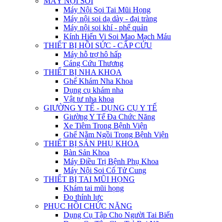
MÁY NỘI SOI
Máy Nội Soi Tai Mũi Họng
Máy nội soi dạ dày - đại tràng
Máy nội soi khí - phế quản
Kính Hiển Vi Soi Mao Mạch Máu
THIẾT BỊ HỒI SỨC - CẤP CỨU
Máy hỗ trợ hô hấp
Cáng Cứu Thương
THIẾT BỊ NHA KHOA
Ghế Khám Nha Khoa
Dụng cụ khám nha
Vật tư nha khoa
GIƯỜNG Y TẾ - DỤNG CỤ Y TẾ
Giường Y Tế Đa Chức Năng
Xe Tiêm Trong Bệnh Viện
Ghế Nằm Ngồi Trong Bệnh Viện
THIẾT BỊ SẢN PHỤ KHOA
Bàn Sản Khoa
Máy Điều Trị Bệnh Phụ Khoa
Máy Nội Soi Cổ Tử Cung
THIẾT BỊ TAI MŨI HỌNG
Khám tai mũi họng
Đo thính lực
PHỤC HỒI CHỨC NĂNG
Dụng Cụ Tập Cho Người Tai Biến