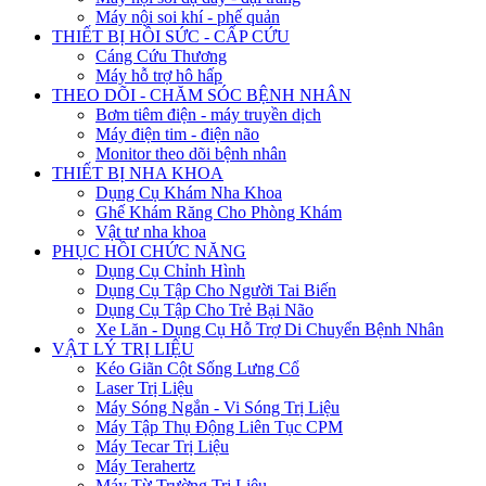
Máy nội soi khí - phế quản
THIẾT BỊ HỒI SỨC - CẤP CỨU
Cáng Cứu Thương
Máy hỗ trợ hô hấp
THEO DÕI - CHĂM SÓC BỆNH NHÂN
Bơm tiêm điện - máy truyền dịch
Máy điện tim - điện não
Monitor theo dõi bệnh nhân
THIẾT BỊ NHA KHOA
Dụng Cụ Khám Nha Khoa
Ghế Khám Răng Cho Phòng Khám
Vật tư nha khoa
PHỤC HỒI CHỨC NĂNG
Dụng Cụ Chỉnh Hình
Dụng Cụ Tập Cho Người Tai Biến
Dụng Cụ Tập Cho Trẻ Bại Não
Xe Lăn - Dụng Cụ Hỗ Trợ Di Chuyển Bệnh Nhân
VẬT LÝ TRỊ LIỆU
Kéo Giãn Cột Sống Lưng Cổ
Laser Trị Liệu
Máy Sóng Ngắn - Vi Sóng Trị Liệu
Máy Tập Thụ Động Liên Tục CPM
Máy Tecar Trị Liệu
Máy Terahertz
Máy Từ Trường Trị Liệu