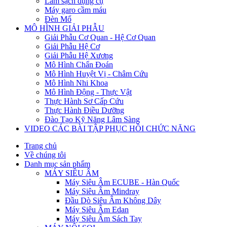
Làm sạch dụng cụ
Máy garo cầm máu
Đèn Mổ
MÔ HÌNH GIẢI PHẪU
Giải Phẫu Cơ Quan - Hệ Cơ Quan
Giải Phẫu Hệ Cơ
Giải Phẫu Hệ Xương
Mô Hình Chẩn Đoán
Mô Hình Huyệt Vị - Châm Cứu
Mô Hình Nhi Khoa
Mô Hình Động - Thực Vật
Thực Hành Sơ Cấp Cứu
Thực Hành Điều Dưỡng
Đào Tạo Kỹ Năng Lâm Sàng
VIDEO CÁC BÀI TẬP PHỤC HỒI CHỨC NĂNG
Trang chủ
Về chúng tôi
Danh mục sản phẩm
MÁY SIÊU ÂM
Máy Siêu Âm ECUBE - Hàn Quốc
Máy Siêu Âm Mindray
Đầu Dò Siêu Âm Không Dây
Máy Siêu Âm Edan
Máy Siêu Âm Sách Tay