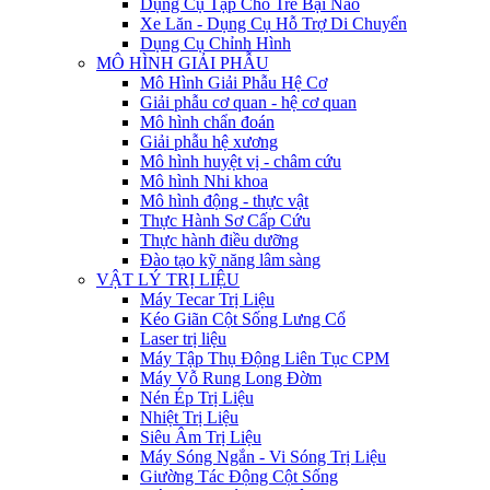
Dụng Cụ Tập Cho Trẻ Bại Não
Xe Lăn - Dụng Cụ Hỗ Trợ Di Chuyển
Dụng Cụ Chỉnh Hình
MÔ HÌNH GIẢI PHẪU
Mô Hình Giải Phẫu Hệ Cơ
Giải phẫu cơ quan - hệ cơ quan
Mô hình chẩn đoán
Giải phẫu hệ xương
Mô hình huyệt vị - châm cứu
Mô hình Nhi khoa
Mô hình động - thực vật
Thực Hành Sơ Cấp Cứu
Thực hành điều dưỡng
Đào tạo kỹ năng lâm sàng
VẬT LÝ TRỊ LIỆU
Máy Tecar Trị Liệu
Kéo Giãn Cột Sống Lưng Cổ
Laser trị liệu
Máy Tập Thụ Động Liên Tục CPM
Máy Vỗ Rung Long Đờm
Nén Ép Trị Liệu
Nhiệt Trị Liệu
Siêu Âm Trị Liệu
Máy Sóng Ngắn - Vi Sóng Trị Liệu
Giường Tác Động Cột Sống