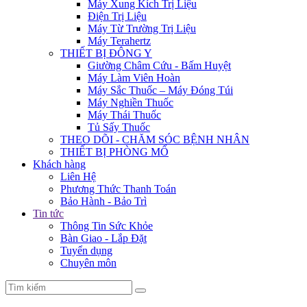
Máy Xung Kích Trị Liệu
Điện Trị Liệu
Máy Từ Trường Trị Liệu
Máy Terahertz
THIẾT BỊ ĐÔNG Y
Giường Châm Cứu - Bấm Huyệt
Máy Làm Viên Hoàn
Máy Sắc Thuốc – Máy Đóng Túi
Máy Nghiền Thuốc
Máy Thái Thuốc
Tủ Sấy Thuốc
THEO DÕI - CHĂM SÓC BỆNH NHÂN
THIẾT BỊ PHÒNG MỔ
Khách hàng
Liên Hệ
Phương Thức Thanh Toán
Bảo Hành - Bảo Trì
Tin tức
Thông Tin Sức Khỏe
Bàn Giao - Lắp Đặt
Tuyển dụng
Chuyên môn