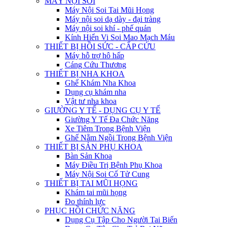
MÁY NỘI SOI
Máy Nội Soi Tai Mũi Họng
Máy nội soi dạ dày - đại tràng
Máy nội soi khí - phế quản
Kính Hiển Vi Soi Mao Mạch Máu
THIẾT BỊ HỒI SỨC - CẤP CỨU
Máy hỗ trợ hô hấp
Cáng Cứu Thương
THIẾT BỊ NHA KHOA
Ghế Khám Nha Khoa
Dụng cụ khám nha
Vật tư nha khoa
GIƯỜNG Y TẾ - DỤNG CỤ Y TẾ
Giường Y Tế Đa Chức Năng
Xe Tiêm Trong Bệnh Viện
Ghế Nằm Ngồi Trong Bệnh Viện
THIẾT BỊ SẢN PHỤ KHOA
Bàn Sản Khoa
Máy Điều Trị Bệnh Phụ Khoa
Máy Nội Soi Cổ Tử Cung
THIẾT BỊ TAI MŨI HỌNG
Khám tai mũi họng
Đo thính lực
PHỤC HỒI CHỨC NĂNG
Dụng Cụ Tập Cho Người Tai Biến