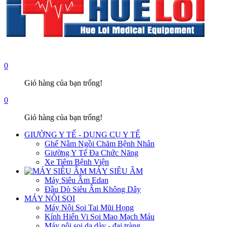
0
Giỏ hàng của bạn trống!
0
Giỏ hàng của bạn trống!
GIƯỜNG Y TẾ - DỤNG CỤ Y TẾ
Ghế Nằm Ngồi Chăm Bệnh Nhân
Giường Y Tế Đa Chức Năng
Xe Tiêm Bệnh Viện
MÁY SIÊU ÂM
Máy Siêu Âm Edan
Đầu Dò Siêu Âm Không Dây
MÁY NỘI SOI
Máy Nội Soi Tai Mũi Họng
Kính Hiển Vi Soi Mao Mạch Máu
Máy nội soi dạ dày - đại tràng