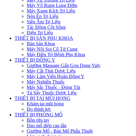
Máy Vỗ Rung Long Đờm
Máy Xung Kích Trị Liệu
Nén Ép Trị Liệu
Siêu Âm Trị Liệu
Tác Động Cột Sống
Điện Trị Liệu
THIẾT BỊ SẢN PHỤ KHOA
Bàn Sản Khoa
Máy Nội Soi Cổ Tử Cung
Máy Điều Trị Bệnh Phụ Khoa
THIẾT BỊ ĐÔNG Y
Giường Massage Gấp Gọn Dạng Valy
Máy Cắt Thái Dược Liệu
Máy Làm Viên Hoàn Đông Y
Máy Nghiền Thuốc
Máy Sắc Thuốc - Đóng Túi
Tủ Sấy Thuốc Dược Liệu
THIẾT BỊ TAI MŨI HỌNG
Khám tai mũi họng
Đo thính lực
THIẾT BỊ PHÒNG MỔ
Bồn rửa tay
Dao mổ điện cao tần
Giường Mổ - Bàn Mổ Phẫu Thuật