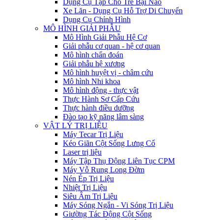
Dụng Cụ Tập Cho Trẻ Bại Não
Xe Lăn - Dụng Cụ Hỗ Trợ Di Chuyển
Dụng Cụ Chỉnh Hình
MÔ HÌNH GIẢI PHẪU
Mô Hình Giải Phẫu Hệ Cơ
Giải phẫu cơ quan - hệ cơ quan
Mô hình chẩn đoán
Giải phẫu hệ xương
Mô hình huyệt vị - châm cứu
Mô hình Nhi khoa
Mô hình động - thực vật
Thực Hành Sơ Cấp Cứu
Thực hành điều dưỡng
Đào tạo kỹ năng lâm sàng
VẬT LÝ TRỊ LIỆU
Máy Tecar Trị Liệu
Kéo Giãn Cột Sống Lưng Cổ
Laser trị liệu
Máy Tập Thụ Động Liên Tục CPM
Máy Vỗ Rung Long Đờm
Nén Ép Trị Liệu
Nhiệt Trị Liệu
Siêu Âm Trị Liệu
Máy Sóng Ngắn - Vi Sóng Trị Liệu
Giường Tác Động Cột Sống