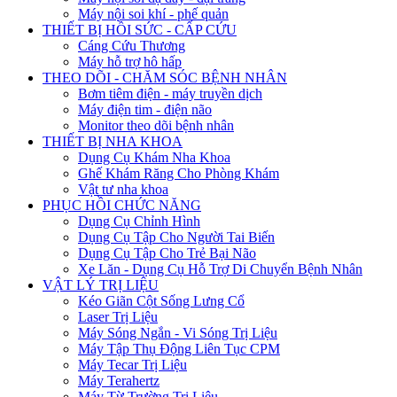
Máy nội soi khí - phế quản
THIẾT BỊ HỒI SỨC - CẤP CỨU
Cáng Cứu Thương
Máy hỗ trợ hô hấp
THEO DÕI - CHĂM SÓC BỆNH NHÂN
Bơm tiêm điện - máy truyền dịch
Máy điện tim - điện não
Monitor theo dõi bệnh nhân
THIẾT BỊ NHA KHOA
Dụng Cụ Khám Nha Khoa
Ghế Khám Răng Cho Phòng Khám
Vật tư nha khoa
PHỤC HỒI CHỨC NĂNG
Dụng Cụ Chỉnh Hình
Dụng Cụ Tập Cho Người Tai Biến
Dụng Cụ Tập Cho Trẻ Bại Não
Xe Lăn - Dụng Cụ Hỗ Trợ Di Chuyển Bệnh Nhân
VẬT LÝ TRỊ LIỆU
Kéo Giãn Cột Sống Lưng Cổ
Laser Trị Liệu
Máy Sóng Ngắn - Vi Sóng Trị Liệu
Máy Tập Thụ Động Liên Tục CPM
Máy Tecar Trị Liệu
Máy Terahertz
Máy Từ Trường Trị Liệu