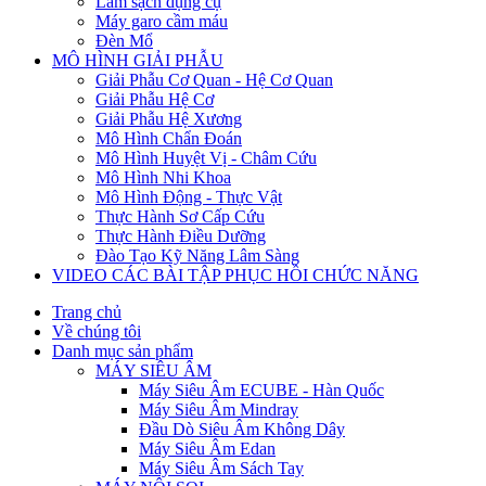
Làm sạch dụng cụ
Máy garo cầm máu
Đèn Mổ
MÔ HÌNH GIẢI PHẪU
Giải Phẫu Cơ Quan - Hệ Cơ Quan
Giải Phẫu Hệ Cơ
Giải Phẫu Hệ Xương
Mô Hình Chẩn Đoán
Mô Hình Huyệt Vị - Châm Cứu
Mô Hình Nhi Khoa
Mô Hình Động - Thực Vật
Thực Hành Sơ Cấp Cứu
Thực Hành Điều Dưỡng
Đào Tạo Kỹ Năng Lâm Sàng
VIDEO CÁC BÀI TẬP PHỤC HỒI CHỨC NĂNG
Trang chủ
Về chúng tôi
Danh mục sản phẩm
MÁY SIÊU ÂM
Máy Siêu Âm ECUBE - Hàn Quốc
Máy Siêu Âm Mindray
Đầu Dò Siêu Âm Không Dây
Máy Siêu Âm Edan
Máy Siêu Âm Sách Tay