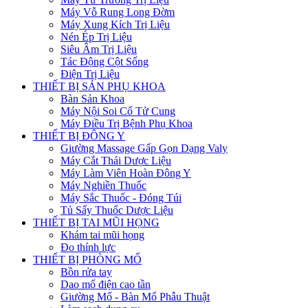
Máy Vỗ Rung Long Đờm
Máy Xung Kích Trị Liệu
Nén Ép Trị Liệu
Siêu Âm Trị Liệu
Tác Động Cột Sống
Điện Trị Liệu
THIẾT BỊ SẢN PHỤ KHOA
Bàn Sản Khoa
Máy Nội Soi Cổ Tử Cung
Máy Điều Trị Bệnh Phụ Khoa
THIẾT BỊ ĐÔNG Y
Giường Massage Gấp Gọn Dạng Valy
Máy Cắt Thái Dược Liệu
Máy Làm Viên Hoàn Đông Y
Máy Nghiền Thuốc
Máy Sắc Thuốc - Đóng Túi
Tủ Sấy Thuốc Dược Liệu
THIẾT BỊ TAI MŨI HỌNG
Khám tai mũi họng
Đo thính lực
THIẾT BỊ PHÒNG MỔ
Bồn rửa tay
Dao mổ điện cao tần
Giường Mổ - Bàn Mổ Phẫu Thuật