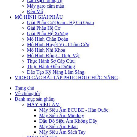
Làm sạch dụng cụ
Máy garo cầm máu
Đèn Mổ
MÔ HÌNH GIẢI PHẪU
Giải Phẫu Cơ Quan - Hệ Cơ Quan
Giải Phẫu Hệ Cơ
Giải Phẫu Hệ Xương
Mô Hình Chẩn Đoán
Mô Hình Huyệt Vị - Châm Cứu
Mô Hình Nhi Khoa
Mô Hình Động - Thực Vật
Thực Hành Sơ Cấp Cứu
Thực Hành Điều Dưỡng
Đào Tạo Kỹ Năng Lâm Sàng
VIDEO CÁC BÀI TẬP PHỤC HỒI CHỨC NĂNG
Trang chủ
Về chúng tôi
Danh mục sản phẩm
MÁY SIÊU ÂM
Máy Siêu Âm ECUBE - Hàn Quốc
Máy Siêu Âm Mindray
Đầu Dò Siêu Âm Không Dây
Máy Siêu Âm Edan
Máy Siêu Âm Sách Tay