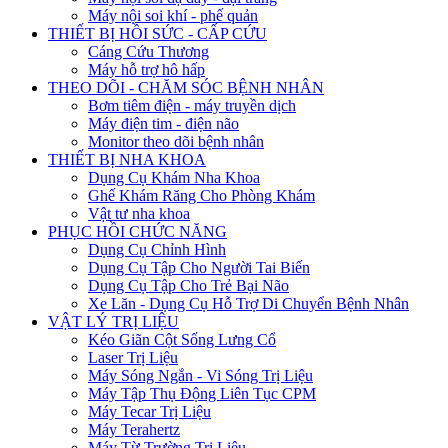
Máy nội soi khí - phế quản
THIẾT BỊ HỒI SỨC - CẤP CỨU
Cáng Cứu Thương
Máy hỗ trợ hô hấp
THEO DÕI - CHĂM SÓC BỆNH NHÂN
Bơm tiêm điện - máy truyền dịch
Máy điện tim - điện não
Monitor theo dõi bệnh nhân
THIẾT BỊ NHA KHOA
Dụng Cụ Khám Nha Khoa
Ghế Khám Răng Cho Phòng Khám
Vật tư nha khoa
PHỤC HỒI CHỨC NĂNG
Dụng Cụ Chỉnh Hình
Dụng Cụ Tập Cho Người Tai Biến
Dụng Cụ Tập Cho Trẻ Bại Não
Xe Lăn - Dụng Cụ Hỗ Trợ Di Chuyển Bệnh Nhân
VẬT LÝ TRỊ LIỆU
Kéo Giãn Cột Sống Lưng Cổ
Laser Trị Liệu
Máy Sóng Ngắn - Vi Sóng Trị Liệu
Máy Tập Thụ Động Liên Tục CPM
Máy Tecar Trị Liệu
Máy Terahertz
Máy Từ Trường Trị Liệu