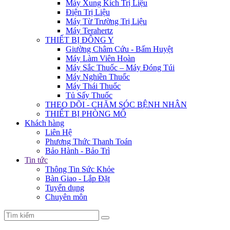
Máy Xung Kích Trị Liệu
Điện Trị Liệu
Máy Từ Trường Trị Liệu
Máy Terahertz
THIẾT BỊ ĐÔNG Y
Giường Châm Cứu - Bấm Huyệt
Máy Làm Viên Hoàn
Máy Sắc Thuốc – Máy Đóng Túi
Máy Nghiền Thuốc
Máy Thái Thuốc
Tủ Sấy Thuốc
THEO DÕI - CHĂM SÓC BỆNH NHÂN
THIẾT BỊ PHÒNG MỔ
Khách hàng
Liên Hệ
Phương Thức Thanh Toán
Bảo Hành - Bảo Trì
Tin tức
Thông Tin Sức Khỏe
Bàn Giao - Lắp Đặt
Tuyển dụng
Chuyên môn