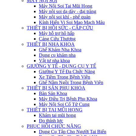
MÁY NỘI SOI
Máy Nội Soi Tai Mũi Họng
Máy nội soi dạ dày - đại tràng
Máy nội soi khí - phế quản
Kính Hiển Vi Soi Mao Mạch Máu
THIẾT BỊ HỒI SỨC - CẤP CỨU
Máy hỗ trợ hô hấp
Cáng Cứu Thương
THIẾT BỊ NHA KHOA
Ghế Khám Nha Khoa
Dụng cụ khám nha
Vật tư nha khoa
GIƯỜNG Y TẾ - DỤNG CỤ Y TẾ
Giường Y Tế Đa Chức Năng
Xe Tiêm Trong Bệnh Viện
Ghế Nằm Ngồi Trong Bệnh Viện
THIẾT BỊ SẢN PHỤ KHOA
Bàn Sản Khoa
Máy Điều Trị Bệnh Phụ Khoa
Máy Nội Soi Cổ Tử Cung
THIẾT BỊ TAI MŨI HỌNG
Khám tai mũi họng
Đo thính lực
PHỤC HỒI CHỨC NĂNG
Dụng Cụ Tập Cho Người Tai Biến