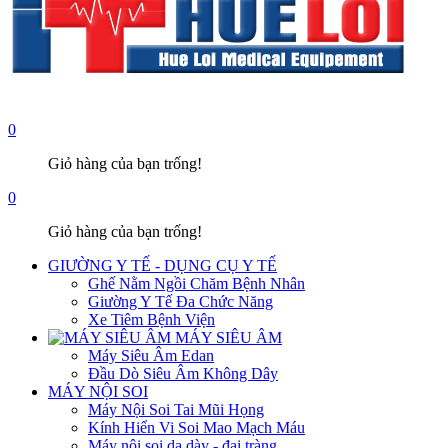
0
Giỏ hàng của bạn trống!
0
Giỏ hàng của bạn trống!
GIƯỜNG Y TẾ - DỤNG CỤ Y TẾ
Ghế Nằm Ngồi Chăm Bệnh Nhân
Giường Y Tế Đa Chức Năng
Xe Tiêm Bệnh Viện
MÁY SIÊU ÂM
Máy Siêu Âm Edan
Đầu Dò Siêu Âm Không Dây
MÁY NỘI SOI
Máy Nội Soi Tai Mũi Họng
Kính Hiển Vi Soi Mao Mạch Máu
Máy nội soi dạ dày - đại tràng