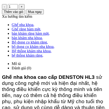
-
+
Thêm vào giỏ
Mua ngay
Xu hướng tìm kiếm
Ghế nha khoa
,
Ghế răng hàm mặt
,
bàn khám răng hàm mặt
,
bàn khám nha khoa
,
Bộ dụng cụ khám răng
,
bộ dụng cụ khám nha khoa
,
Hệ thống khám nha khoa
,
hệ thống khám răng
,
Mô tả
Đánh giá (0)
Ghế nha khoa cao cấp DENSTON HL3
sử
dụng công nghệ mới và hiện đại nhất, hệ
thống điều khiển cực kỳ thông minh và tiên
tiến, nay có thêm cả hệ thống điều khiển
phụ, phụ kiện nhập khẩu từ Mỹ cho tuổi thọ
cao, sử dụng vô cùng dễ dàng và thuận tiện,