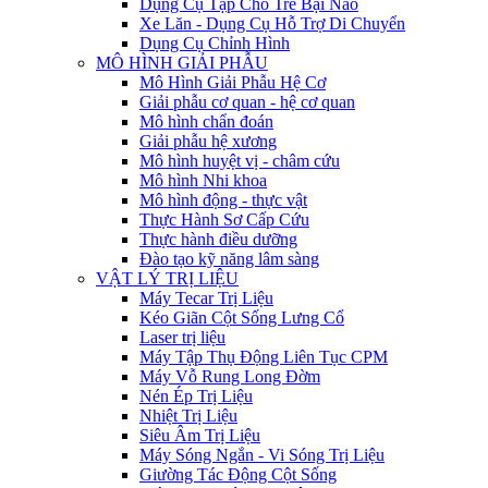
Dụng Cụ Tập Cho Trẻ Bại Não
Xe Lăn - Dụng Cụ Hỗ Trợ Di Chuyển
Dụng Cụ Chỉnh Hình
MÔ HÌNH GIẢI PHẪU
Mô Hình Giải Phẫu Hệ Cơ
Giải phẫu cơ quan - hệ cơ quan
Mô hình chẩn đoán
Giải phẫu hệ xương
Mô hình huyệt vị - châm cứu
Mô hình Nhi khoa
Mô hình động - thực vật
Thực Hành Sơ Cấp Cứu
Thực hành điều dưỡng
Đào tạo kỹ năng lâm sàng
VẬT LÝ TRỊ LIỆU
Máy Tecar Trị Liệu
Kéo Giãn Cột Sống Lưng Cổ
Laser trị liệu
Máy Tập Thụ Động Liên Tục CPM
Máy Vỗ Rung Long Đờm
Nén Ép Trị Liệu
Nhiệt Trị Liệu
Siêu Âm Trị Liệu
Máy Sóng Ngắn - Vi Sóng Trị Liệu
Giường Tác Động Cột Sống