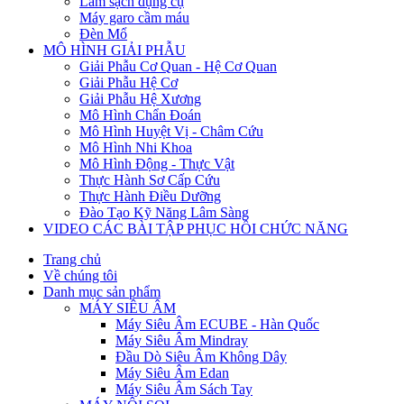
Làm sạch dụng cụ
Máy garo cầm máu
Đèn Mổ
MÔ HÌNH GIẢI PHẪU
Giải Phẫu Cơ Quan - Hệ Cơ Quan
Giải Phẫu Hệ Cơ
Giải Phẫu Hệ Xương
Mô Hình Chẩn Đoán
Mô Hình Huyệt Vị - Châm Cứu
Mô Hình Nhi Khoa
Mô Hình Động - Thực Vật
Thực Hành Sơ Cấp Cứu
Thực Hành Điều Dưỡng
Đào Tạo Kỹ Năng Lâm Sàng
VIDEO CÁC BÀI TẬP PHỤC HỒI CHỨC NĂNG
Trang chủ
Về chúng tôi
Danh mục sản phẩm
MÁY SIÊU ÂM
Máy Siêu Âm ECUBE - Hàn Quốc
Máy Siêu Âm Mindray
Đầu Dò Siêu Âm Không Dây
Máy Siêu Âm Edan
Máy Siêu Âm Sách Tay