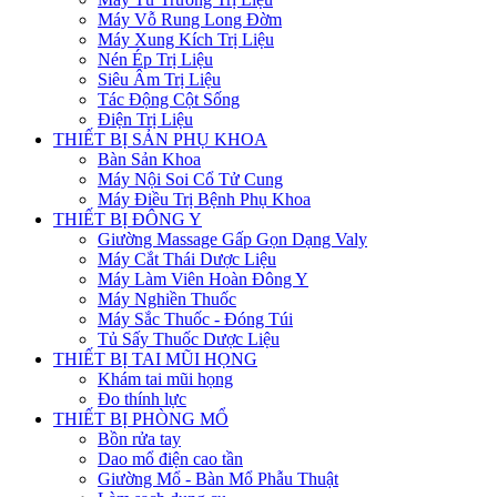
Máy Vỗ Rung Long Đờm
Máy Xung Kích Trị Liệu
Nén Ép Trị Liệu
Siêu Âm Trị Liệu
Tác Động Cột Sống
Điện Trị Liệu
THIẾT BỊ SẢN PHỤ KHOA
Bàn Sản Khoa
Máy Nội Soi Cổ Tử Cung
Máy Điều Trị Bệnh Phụ Khoa
THIẾT BỊ ĐÔNG Y
Giường Massage Gấp Gọn Dạng Valy
Máy Cắt Thái Dược Liệu
Máy Làm Viên Hoàn Đông Y
Máy Nghiền Thuốc
Máy Sắc Thuốc - Đóng Túi
Tủ Sấy Thuốc Dược Liệu
THIẾT BỊ TAI MŨI HỌNG
Khám tai mũi họng
Đo thính lực
THIẾT BỊ PHÒNG MỔ
Bồn rửa tay
Dao mổ điện cao tần
Giường Mổ - Bàn Mổ Phẫu Thuật