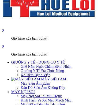
0
Giỏ hàng của bạn trống!
0
Giỏ hàng của bạn trống!
GIƯỜNG Y TẾ - DỤNG CỤ Y TẾ
Ghế Nằm Ngồi Chăm Bệnh Nhân
Giường Y Tế Đa Chức Năng
Xe Tiêm Bệnh Viện
MÁY SIÊU ÂM
Máy Siêu Âm Edan
Đầu Dò Siêu Âm Không Dây
MÁY NỘI SOI
Máy Nội Soi Tai Mũi Họng
Kính Hiển Vi Soi Mao Mạch Máu
Máy nội soi dạ dày - đại tràng