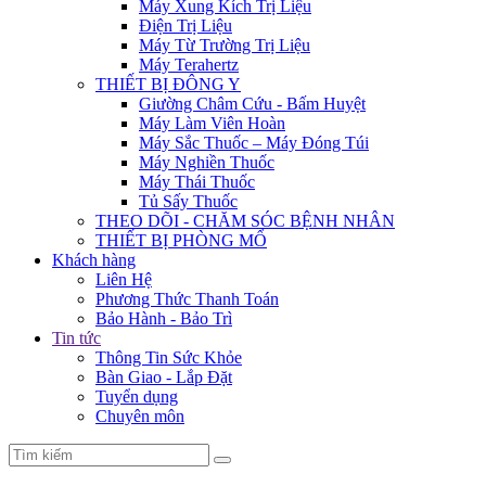
Máy Xung Kích Trị Liệu
Điện Trị Liệu
Máy Từ Trường Trị Liệu
Máy Terahertz
THIẾT BỊ ĐÔNG Y
Giường Châm Cứu - Bấm Huyệt
Máy Làm Viên Hoàn
Máy Sắc Thuốc – Máy Đóng Túi
Máy Nghiền Thuốc
Máy Thái Thuốc
Tủ Sấy Thuốc
THEO DÕI - CHĂM SÓC BỆNH NHÂN
THIẾT BỊ PHÒNG MỔ
Khách hàng
Liên Hệ
Phương Thức Thanh Toán
Bảo Hành - Bảo Trì
Tin tức
Thông Tin Sức Khỏe
Bàn Giao - Lắp Đặt
Tuyển dụng
Chuyên môn