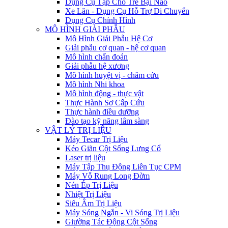
Dụng Cụ Tập Cho Trẻ Bại Não
Xe Lăn - Dụng Cụ Hỗ Trợ Di Chuyển
Dụng Cụ Chỉnh Hình
MÔ HÌNH GIẢI PHẪU
Mô Hình Giải Phẫu Hệ Cơ
Giải phẫu cơ quan - hệ cơ quan
Mô hình chẩn đoán
Giải phẫu hệ xương
Mô hình huyệt vị - châm cứu
Mô hình Nhi khoa
Mô hình động - thực vật
Thực Hành Sơ Cấp Cứu
Thực hành điều dưỡng
Đào tạo kỹ năng lâm sàng
VẬT LÝ TRỊ LIỆU
Máy Tecar Trị Liệu
Kéo Giãn Cột Sống Lưng Cổ
Laser trị liệu
Máy Tập Thụ Động Liên Tục CPM
Máy Vỗ Rung Long Đờm
Nén Ép Trị Liệu
Nhiệt Trị Liệu
Siêu Âm Trị Liệu
Máy Sóng Ngắn - Vi Sóng Trị Liệu
Giường Tác Động Cột Sống