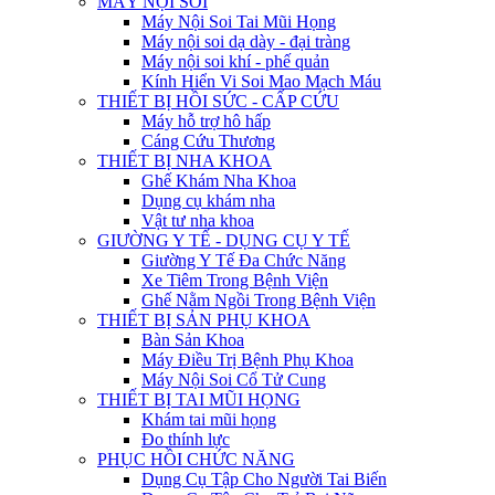
MÁY NỘI SOI
Máy Nội Soi Tai Mũi Họng
Máy nội soi dạ dày - đại tràng
Máy nội soi khí - phế quản
Kính Hiển Vi Soi Mao Mạch Máu
THIẾT BỊ HỒI SỨC - CẤP CỨU
Máy hỗ trợ hô hấp
Cáng Cứu Thương
THIẾT BỊ NHA KHOA
Ghế Khám Nha Khoa
Dụng cụ khám nha
Vật tư nha khoa
GIƯỜNG Y TẾ - DỤNG CỤ Y TẾ
Giường Y Tế Đa Chức Năng
Xe Tiêm Trong Bệnh Viện
Ghế Nằm Ngồi Trong Bệnh Viện
THIẾT BỊ SẢN PHỤ KHOA
Bàn Sản Khoa
Máy Điều Trị Bệnh Phụ Khoa
Máy Nội Soi Cổ Tử Cung
THIẾT BỊ TAI MŨI HỌNG
Khám tai mũi họng
Đo thính lực
PHỤC HỒI CHỨC NĂNG
Dụng Cụ Tập Cho Người Tai Biến