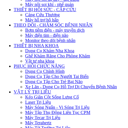
Máy nội soi khí - phế quản
THIẾT BỊ HỒI SỨC - CẤP CỨU
Cáng Cứu Thương
Máy hỗ trợ hô hấp
THEO DÕI - CHĂM SÓC BỆNH NHÂN
Bơm tiêm điện - máy truyền dịch
Máy điện tim - điện não
Monitor theo dõi bệnh nhân
THIẾT BỊ NHA KHOA
Dụng Cụ Khám Nha Khoa
Ghế Khám Răng Cho Phòng Khám
Vật tư nha khoa
PHỤC HỒI CHỨC NĂNG
Dụng Cụ Chỉnh Hình
Dụng Cụ Tập Cho Người Tai Biến
Dụng Cụ Tập Cho Trẻ Bại Não
Xe Lăn - Dụng Cụ Hỗ Trợ Di Chuyển Bệnh Nhân
VẬT LÝ TRỊ LIỆU
Kéo Giãn Cột Sống Lưng Cổ
Laser Trị Liệu
Máy Sóng Ngắn - Vi Sóng Trị Liệu
Máy Tập Thụ Động Liên Tục CPM
Máy Tecar Trị Liệu
Máy Terahertz
Máy Từ Trường Trị Liệu