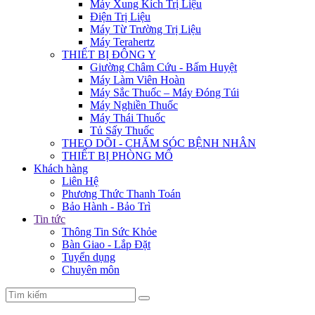
Máy Xung Kích Trị Liệu
Điện Trị Liệu
Máy Từ Trường Trị Liệu
Máy Terahertz
THIẾT BỊ ĐÔNG Y
Giường Châm Cứu - Bấm Huyệt
Máy Làm Viên Hoàn
Máy Sắc Thuốc – Máy Đóng Túi
Máy Nghiền Thuốc
Máy Thái Thuốc
Tủ Sấy Thuốc
THEO DÕI - CHĂM SÓC BỆNH NHÂN
THIẾT BỊ PHÒNG MỔ
Khách hàng
Liên Hệ
Phương Thức Thanh Toán
Bảo Hành - Bảo Trì
Tin tức
Thông Tin Sức Khỏe
Bàn Giao - Lắp Đặt
Tuyển dụng
Chuyên môn