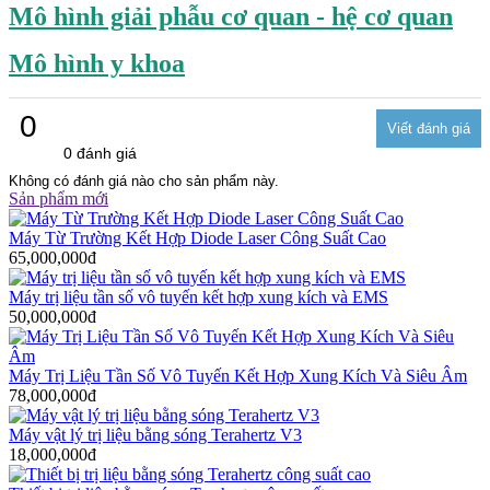
Mô hình giải phẫu cơ quan - hệ cơ quan
Mô hình y khoa
0
0 đánh giá
Không có đánh giá nào cho sản phẩm này.
Sản phẩm mới
Máy Từ Trường Kết Hợp Diode Laser Công Suất Cao
65,000,000đ
Máy trị liệu tần số vô tuyến kết hợp xung kích và EMS
50,000,000đ
Máy Trị Liệu Tần Số Vô Tuyến Kết Hợp Xung Kích Và Siêu Âm
78,000,000đ
Máy vật lý trị liệu bằng sóng Terahertz V3
18,000,000đ