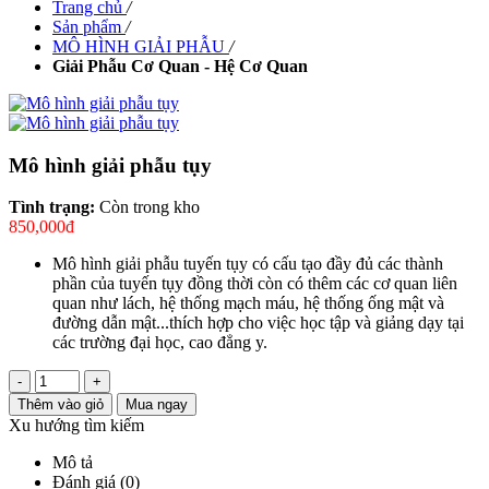
Trang chủ
/
Sản phẩm
/
MÔ HÌNH GIẢI PHẪU
/
Giải Phẫu Cơ Quan - Hệ Cơ Quan
Mô hình giải phẫu tụy
Tình trạng:
Còn trong kho
850,000đ
Mô hình giải phẫu tuyến tụy có cấu tạo đầy đủ các thành
phần của tuyến tụy đồng thời còn có thêm các cơ quan liên
quan như lách, hệ thống mạch máu, hệ thống ống mật và
đường dẫn mật...thích hợp cho việc học tập và giảng dạy tại
các trường đại học, cao đẳng y.
-
+
Thêm vào giỏ
Mua ngay
Xu hướng tìm kiếm
Mô tả
Đánh giá (0)