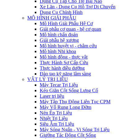
Dụng Cụ Tập Cho Trẻ Bại Não
Xe Lăn - Dụng Cụ Hỗ Trợ Di Chuyển
Dụng Cụ Chỉnh Hình
MÔ HÌNH GIẢI PHẪU
Mô Hình Giải Phẫu Hệ Cơ
Giải phẫu cơ quan - hệ cơ quan
Mô hình chẩn đoán
Giải phẫu hệ xương
Mô hình huyệt vị - châm cứu
Mô hình Nhi khoa
Mô hình động - thực vật
Thực Hành Sơ Cấp Cứu
Thực hành điều dưỡng
Đào tạo kỹ năng lâm sàng
VẬT LÝ TRỊ LIỆU
Máy Tecar Trị Liệu
Kéo Giãn Cột Sống Lưng Cổ
Laser trị liệu
Máy Tập Thụ Động Liên Tục CPM
Máy Vỗ Rung Long Đờm
Nén Ép Trị Liệu
Nhiệt Trị Liệu
Siêu Âm Trị Liệu
Máy Sóng Ngắn - Vi Sóng Trị Liệu
Giường Tác Động Cột Sống