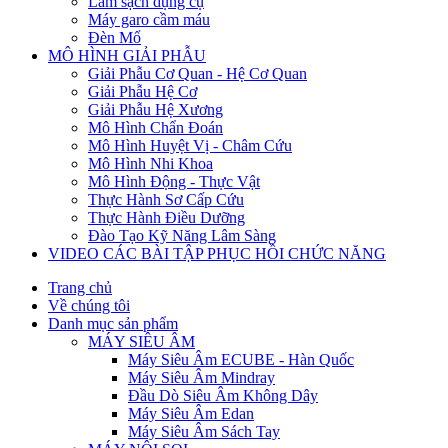
Làm sạch dụng cụ
Máy garo cầm máu
Đèn Mổ
MÔ HÌNH GIẢI PHẪU
Giải Phẫu Cơ Quan - Hệ Cơ Quan
Giải Phẫu Hệ Cơ
Giải Phẫu Hệ Xương
Mô Hình Chẩn Đoán
Mô Hình Huyệt Vị - Châm Cứu
Mô Hình Nhi Khoa
Mô Hình Động - Thực Vật
Thực Hành Sơ Cấp Cứu
Thực Hành Điều Dưỡng
Đào Tạo Kỹ Năng Lâm Sàng
VIDEO CÁC BÀI TẬP PHỤC HỒI CHỨC NĂNG
Trang chủ
Về chúng tôi
Danh mục sản phẩm
MÁY SIÊU ÂM
Máy Siêu Âm ECUBE - Hàn Quốc
Máy Siêu Âm Mindray
Đầu Dò Siêu Âm Không Dây
Máy Siêu Âm Edan
Máy Siêu Âm Sách Tay