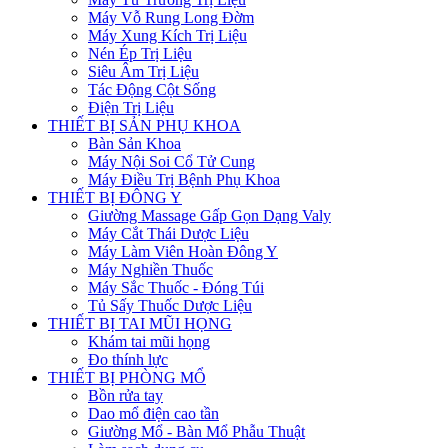
Máy Vỗ Rung Long Đờm
Máy Xung Kích Trị Liệu
Nén Ép Trị Liệu
Siêu Âm Trị Liệu
Tác Động Cột Sống
Điện Trị Liệu
THIẾT BỊ SẢN PHỤ KHOA
Bàn Sản Khoa
Máy Nội Soi Cổ Tử Cung
Máy Điều Trị Bệnh Phụ Khoa
THIẾT BỊ ĐÔNG Y
Giường Massage Gấp Gọn Dạng Valy
Máy Cắt Thái Dược Liệu
Máy Làm Viên Hoàn Đông Y
Máy Nghiền Thuốc
Máy Sắc Thuốc - Đóng Túi
Tủ Sấy Thuốc Dược Liệu
THIẾT BỊ TAI MŨI HỌNG
Khám tai mũi họng
Đo thính lực
THIẾT BỊ PHÒNG MỔ
Bồn rửa tay
Dao mổ điện cao tần
Giường Mổ - Bàn Mổ Phẫu Thuật