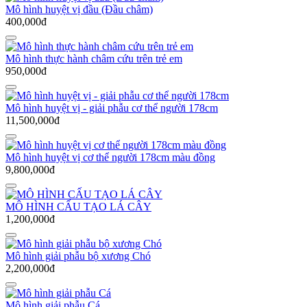
Mô hình huyệt vị đầu (Đầu châm)
400,000đ
Mô hình thực hành châm cứu trên trẻ em
950,000đ
Mô hình huyệt vị - giải phẫu cơ thể người 178cm
11,500,000đ
Mô hình huyệt vị cơ thể người 178cm màu đồng
9,800,000đ
MÔ HÌNH CẤU TẠO LÁ CÂY
1,200,000đ
Mô hình giải phẫu bộ xương Chó
2,200,000đ
Mô hình giải phẫu Cá