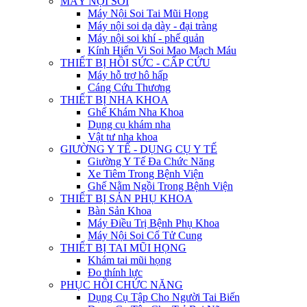
MÁY NỘI SOI
Máy Nội Soi Tai Mũi Họng
Máy nội soi dạ dày - đại tràng
Máy nội soi khí - phế quản
Kính Hiển Vi Soi Mao Mạch Máu
THIẾT BỊ HỒI SỨC - CẤP CỨU
Máy hỗ trợ hô hấp
Cáng Cứu Thương
THIẾT BỊ NHA KHOA
Ghế Khám Nha Khoa
Dụng cụ khám nha
Vật tư nha khoa
GIƯỜNG Y TẾ - DỤNG CỤ Y TẾ
Giường Y Tế Đa Chức Năng
Xe Tiêm Trong Bệnh Viện
Ghế Nằm Ngồi Trong Bệnh Viện
THIẾT BỊ SẢN PHỤ KHOA
Bàn Sản Khoa
Máy Điều Trị Bệnh Phụ Khoa
Máy Nội Soi Cổ Tử Cung
THIẾT BỊ TAI MŨI HỌNG
Khám tai mũi họng
Đo thính lực
PHỤC HỒI CHỨC NĂNG
Dụng Cụ Tập Cho Người Tai Biến