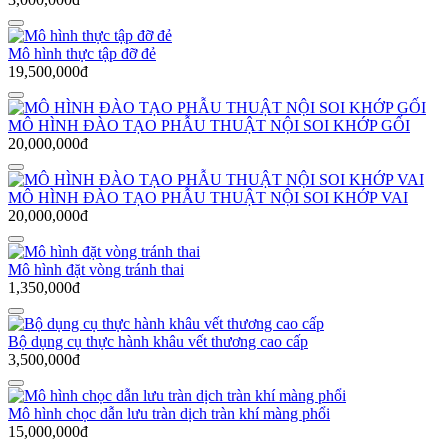
Mô hình thực tập đỡ đẻ
19,500,000đ
MÔ HÌNH ĐÀO TẠO PHẪU THUẬT NỘI SOI KHỚP GỐI
20,000,000đ
MÔ HÌNH ĐÀO TẠO PHẪU THUẬT NỘI SOI KHỚP VAI
20,000,000đ
Mô hình đặt vòng tránh thai
1,350,000đ
Bộ dụng cụ thực hành khâu vết thương cao cấp
3,500,000đ
Mô hình chọc dẫn lưu tràn dịch tràn khí màng phổi
15,000,000đ