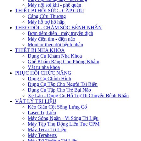
Máy nội soi khí - phế quản
THIẾT BỊ HỒI SỨC - CẤP CỨU
Cáng Cứu Thương
Máy hỗ trợ hô hấp
THEO DÕI - CHĂM SÓC BỆNH NHÂN
Bơm tiêm điện - máy truyền dịch
Máy điện tim - điện não
Monitor theo dõi bệnh nhân
THIẾT BỊ NHA KHOA
Dụng Cụ Khám Nha Khoa
Ghế Khám Răng Cho Phòng Khám
Vật tư nha khoa
PHỤC HỒI CHỨC NĂNG
Dụng Cụ Chỉnh Hình
Dụng Cụ Tập Cho Người Tai Biến
Dụng Cụ Tập Cho Trẻ Bại Não
Xe Lăn - Dụng Cụ Hỗ Trợ Di Chuyển Bệnh Nhân
VẬT LÝ TRỊ LIỆU
Kéo Giãn Cột Sống Lưng Cổ
Laser Trị Liệu
Máy Sóng Ngắn - Vi Sóng Trị Liệu
Máy Tập Thụ Động Liên Tục CPM
Máy Tecar Trị Liệu
Máy Terahertz
Máy Từ Trường Trị Liệu