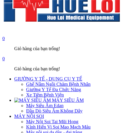
0
Giỏ hàng của bạn trống!
0
Giỏ hàng của bạn trống!
GIƯỜNG Y TẾ - DỤNG CỤ Y TẾ
Ghế Nằm Ngồi Chăm Bệnh Nhân
Giường Y Tế Đa Chức Năng
Xe Tiêm Bệnh Viện
MÁY SIÊU ÂM
Máy Siêu Âm Edan
Đầu Dò Siêu Âm Không Dây
MÁY NỘI SOI
Máy Nội Soi Tai Mũi Họng
Kính Hiển Vi Soi Mao Mạch Máu
Máy nội soi dạ dày - đại tràng