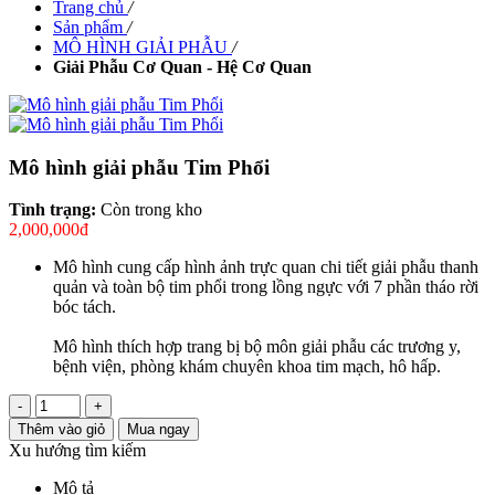
Trang chủ
/
Sản phẩm
/
MÔ HÌNH GIẢI PHẪU
/
Giải Phẫu Cơ Quan - Hệ Cơ Quan
Mô hình giải phẫu Tim Phổi
Tình trạng:
Còn trong kho
2,000,000đ
Mô hình cung cấp hình ảnh trực quan chi tiết giải phẫu thanh
quản và toàn bộ tim phổi trong lồng ngực với 7 phần tháo rời
bóc tách.
Mô hình thích hợp trang bị bộ môn giải phẫu các trương y,
bệnh viện, phòng khám chuyên khoa tim mạch, hô hấp.
-
+
Thêm vào giỏ
Mua ngay
Xu hướng tìm kiếm
Mô tả