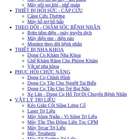
Máy nội soi khí - phế quản
THIẾT BỊ HỒI SỨC - CẤP CỨU
Cáng Cứu Thương
Máy hỗ trợ hô hấp
THEO DÕI - CHĂM SÓC BỆNH NHÂN
Bơm tiêm điện - máy truyền dịch
Máy điện tim - điện não
Monitor theo dõi bệnh nhân
THIẾT BỊ NHA KHOA
Dụng Cụ Khám Nha Khoa
Ghế Khám Răng Cho Phòng Khám
Vật tư nha khoa
PHỤC HỒI CHỨC NĂNG
Dụng Cụ Chỉnh Hình
Dụng Cụ Tập Cho Người Tai Biến
Dụng Cụ Tập Cho Trẻ Bại Não
Xe Lăn - Dụng Cụ Hỗ Trợ Di Chuyển Bệnh Nhân
VẬT LÝ TRỊ LIỆU
Kéo Giãn Cột Sống Lưng Cổ
Laser Trị Liệu
Máy Sóng Ngắn - Vi Sóng Trị Liệu
Máy Tập Thụ Động Liên Tục CPM
Máy Tecar Trị Liệu
Máy Terahertz
Máy Từ Trường Trị Liệu