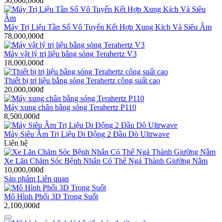
50,000,000đ
Máy Trị Liệu Tần Số Vô Tuyến Kết Hợp Xung Kích Và Siêu Âm
78,000,000đ
Máy vật lý trị liệu bằng sóng Terahertz V3
18,000,000đ
Thiết bị trị liệu bằng sóng Terahertz công suất cao
20,000,000đ
Máy xung chân bằng sóng Terahertz P110
8,500,000đ
Máy Siêu Âm Trị Liệu Di Động 2 Đầu Dò Ultrwave
Liên hệ
Xe Lăn Chăm Sóc Bệnh Nhân Có Thể Ngả Thành Giường Nằm
10,000,000đ
Sản phẩm Liên quan
Mô Hình Phổi 3D Trong Suốt
2,100,000đ