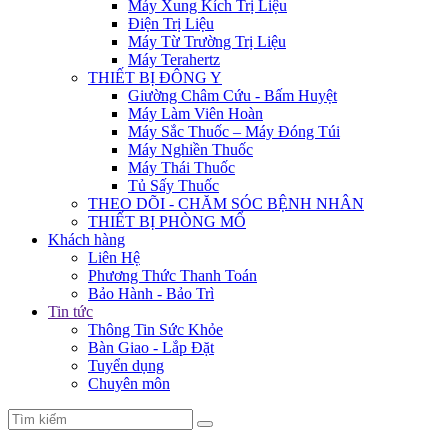
Máy Xung Kích Trị Liệu
Điện Trị Liệu
Máy Từ Trường Trị Liệu
Máy Terahertz
THIẾT BỊ ĐÔNG Y
Giường Châm Cứu - Bấm Huyệt
Máy Làm Viên Hoàn
Máy Sắc Thuốc – Máy Đóng Túi
Máy Nghiền Thuốc
Máy Thái Thuốc
Tủ Sấy Thuốc
THEO DÕI - CHĂM SÓC BỆNH NHÂN
THIẾT BỊ PHÒNG MỔ
Khách hàng
Liên Hệ
Phương Thức Thanh Toán
Bảo Hành - Bảo Trì
Tin tức
Thông Tin Sức Khỏe
Bàn Giao - Lắp Đặt
Tuyển dụng
Chuyên môn