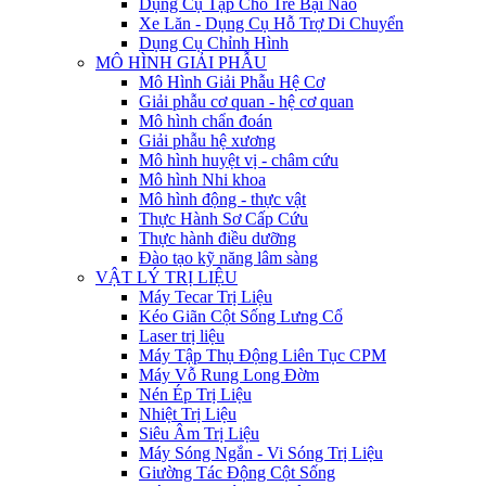
Dụng Cụ Tập Cho Trẻ Bại Não
Xe Lăn - Dụng Cụ Hỗ Trợ Di Chuyển
Dụng Cụ Chỉnh Hình
MÔ HÌNH GIẢI PHẪU
Mô Hình Giải Phẫu Hệ Cơ
Giải phẫu cơ quan - hệ cơ quan
Mô hình chẩn đoán
Giải phẫu hệ xương
Mô hình huyệt vị - châm cứu
Mô hình Nhi khoa
Mô hình động - thực vật
Thực Hành Sơ Cấp Cứu
Thực hành điều dưỡng
Đào tạo kỹ năng lâm sàng
VẬT LÝ TRỊ LIỆU
Máy Tecar Trị Liệu
Kéo Giãn Cột Sống Lưng Cổ
Laser trị liệu
Máy Tập Thụ Động Liên Tục CPM
Máy Vỗ Rung Long Đờm
Nén Ép Trị Liệu
Nhiệt Trị Liệu
Siêu Âm Trị Liệu
Máy Sóng Ngắn - Vi Sóng Trị Liệu
Giường Tác Động Cột Sống