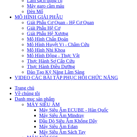
Làm sạch dụng cụ
Máy garo cầm máu
Đèn Mổ
MÔ HÌNH GIẢI PHẪU
Giải Phẫu Cơ Quan - Hệ Cơ Quan
Giải Phẫu Hệ Cơ
Giải Phẫu Hệ Xương
Mô Hình Chẩn Đoán
Mô Hình Huyệt Vị - Châm Cứu
Mô Hình Nhi Khoa
Mô Hình Động - Thực Vật
Thực Hành Sơ Cấp Cứu
Thực Hành Điều Dưỡng
Đào Tạo Kỹ Năng Lâm Sàng
VIDEO CÁC BÀI TẬP PHỤC HỒI CHỨC NĂNG
Trang chủ
Về chúng tôi
Danh mục sản phẩm
MÁY SIÊU ÂM
Máy Siêu Âm ECUBE - Hàn Quốc
Máy Siêu Âm Mindray
Đầu Dò Siêu Âm Không Dây
Máy Siêu Âm Edan
Máy Siêu Âm Sách Tay