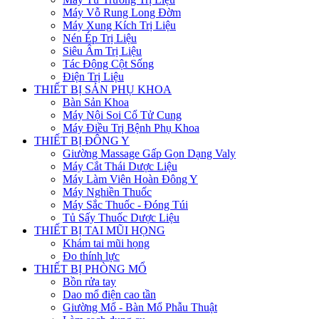
Máy Vỗ Rung Long Đờm
Máy Xung Kích Trị Liệu
Nén Ép Trị Liệu
Siêu Âm Trị Liệu
Tác Động Cột Sống
Điện Trị Liệu
THIẾT BỊ SẢN PHỤ KHOA
Bàn Sản Khoa
Máy Nội Soi Cổ Tử Cung
Máy Điều Trị Bệnh Phụ Khoa
THIẾT BỊ ĐÔNG Y
Giường Massage Gấp Gọn Dạng Valy
Máy Cắt Thái Dược Liệu
Máy Làm Viên Hoàn Đông Y
Máy Nghiền Thuốc
Máy Sắc Thuốc - Đóng Túi
Tủ Sấy Thuốc Dược Liệu
THIẾT BỊ TAI MŨI HỌNG
Khám tai mũi họng
Đo thính lực
THIẾT BỊ PHÒNG MỔ
Bồn rửa tay
Dao mổ điện cao tần
Giường Mổ - Bàn Mổ Phẫu Thuật