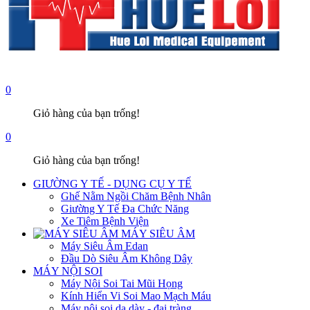
0
Giỏ hàng của bạn trống!
0
Giỏ hàng của bạn trống!
GIƯỜNG Y TẾ - DỤNG CỤ Y TẾ
Ghế Nằm Ngồi Chăm Bệnh Nhân
Giường Y Tế Đa Chức Năng
Xe Tiêm Bệnh Viện
MÁY SIÊU ÂM
Máy Siêu Âm Edan
Đầu Dò Siêu Âm Không Dây
MÁY NỘI SOI
Máy Nội Soi Tai Mũi Họng
Kính Hiển Vi Soi Mao Mạch Máu
Máy nội soi dạ dày - đại tràng