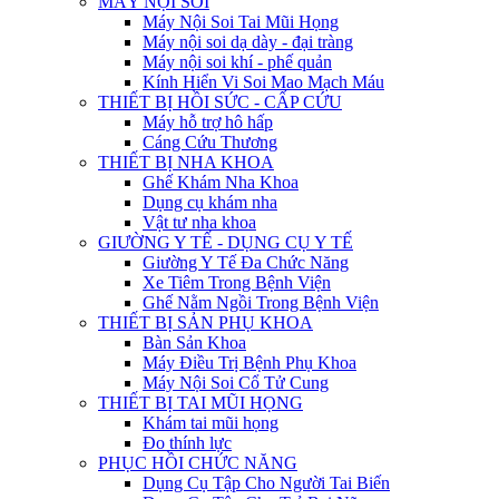
MÁY NỘI SOI
Máy Nội Soi Tai Mũi Họng
Máy nội soi dạ dày - đại tràng
Máy nội soi khí - phế quản
Kính Hiển Vi Soi Mao Mạch Máu
THIẾT BỊ HỒI SỨC - CẤP CỨU
Máy hỗ trợ hô hấp
Cáng Cứu Thương
THIẾT BỊ NHA KHOA
Ghế Khám Nha Khoa
Dụng cụ khám nha
Vật tư nha khoa
GIƯỜNG Y TẾ - DỤNG CỤ Y TẾ
Giường Y Tế Đa Chức Năng
Xe Tiêm Trong Bệnh Viện
Ghế Nằm Ngồi Trong Bệnh Viện
THIẾT BỊ SẢN PHỤ KHOA
Bàn Sản Khoa
Máy Điều Trị Bệnh Phụ Khoa
Máy Nội Soi Cổ Tử Cung
THIẾT BỊ TAI MŨI HỌNG
Khám tai mũi họng
Đo thính lực
PHỤC HỒI CHỨC NĂNG
Dụng Cụ Tập Cho Người Tai Biến