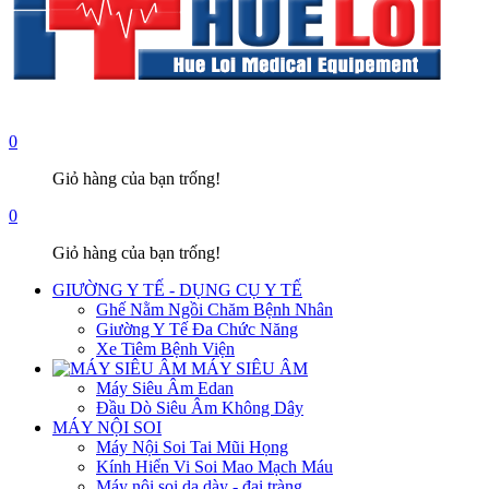
0
Giỏ hàng của bạn trống!
0
Giỏ hàng của bạn trống!
GIƯỜNG Y TẾ - DỤNG CỤ Y TẾ
Ghế Nằm Ngồi Chăm Bệnh Nhân
Giường Y Tế Đa Chức Năng
Xe Tiêm Bệnh Viện
MÁY SIÊU ÂM
Máy Siêu Âm Edan
Đầu Dò Siêu Âm Không Dây
MÁY NỘI SOI
Máy Nội Soi Tai Mũi Họng
Kính Hiển Vi Soi Mao Mạch Máu
Máy nội soi dạ dày - đại tràng