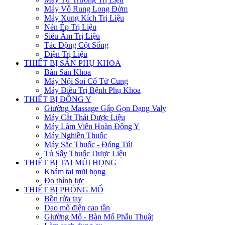
Máy Vỗ Rung Long Đờm
Máy Xung Kích Trị Liệu
Nén Ép Trị Liệu
Siêu Âm Trị Liệu
Tác Động Cột Sống
Điện Trị Liệu
THIẾT BỊ SẢN PHỤ KHOA
Bàn Sản Khoa
Máy Nội Soi Cổ Tử Cung
Máy Điều Trị Bệnh Phụ Khoa
THIẾT BỊ ĐÔNG Y
Giường Massage Gấp Gọn Dạng Valy
Máy Cắt Thái Dược Liệu
Máy Làm Viên Hoàn Đông Y
Máy Nghiền Thuốc
Máy Sắc Thuốc - Đóng Túi
Tủ Sấy Thuốc Dược Liệu
THIẾT BỊ TAI MŨI HỌNG
Khám tai mũi họng
Đo thính lực
THIẾT BỊ PHÒNG MỔ
Bồn rửa tay
Dao mổ điện cao tần
Giường Mổ - Bàn Mổ Phẫu Thuật