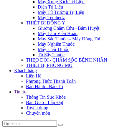
Máy Xung Kích Trị Liệu
Điện Trị Liệu
Máy Từ Trường Trị Liệu
Máy Terahertz
THIẾT BỊ ĐÔNG Y
Giường Châm Cứu - Bấm Huyệt
Máy Làm Viên Hoàn
Máy Sắc Thuốc – Máy Đóng Túi
Máy Nghiền Thuốc
Máy Thái Thuốc
Tủ Sấy Thuốc
THEO DÕI - CHĂM SÓC BỆNH NHÂN
THIẾT BỊ PHÒNG MỔ
Khách hàng
Liên Hệ
Phương Thức Thanh Toán
Bảo Hành - Bảo Trì
Tin tức
Thông Tin Sức Khỏe
Bàn Giao - Lắp Đặt
Tuyển dụng
Chuyên môn