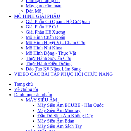
Làm sạch dụng cụ
Máy garo cầm máu
Đèn Mổ
MÔ HÌNH GIẢI PHẪU
Giải Phẫu Cơ Quan - Hệ Cơ Quan
Giải Phẫu Hệ Cơ
Giải Phẫu Hệ Xương
Mô Hình Chẩn Đoán
Mô Hình Huyệt Vị - Châm Cứu
Mô Hình Nhi Khoa
Mô Hình Động - Thực Vật
Thực Hành Sơ Cấp Cứu
Thực Hành Điều Dưỡng
Đào Tạo Kỹ Năng Lâm Sàng
VIDEO CÁC BÀI TẬP PHỤC HỒI CHỨC NĂNG
Trang chủ
Về chúng tôi
Danh mục sản phẩm
MÁY SIÊU ÂM
Máy Siêu Âm ECUBE - Hàn Quốc
Máy Siêu Âm Mindray
Đầu Dò Siêu Âm Không Dây
Máy Siêu Âm Edan
Máy Siêu Âm Sách Tay