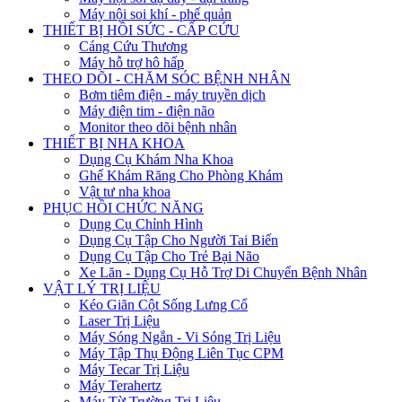
Máy nội soi khí - phế quản
THIẾT BỊ HỒI SỨC - CẤP CỨU
Cáng Cứu Thương
Máy hỗ trợ hô hấp
THEO DÕI - CHĂM SÓC BỆNH NHÂN
Bơm tiêm điện - máy truyền dịch
Máy điện tim - điện não
Monitor theo dõi bệnh nhân
THIẾT BỊ NHA KHOA
Dụng Cụ Khám Nha Khoa
Ghế Khám Răng Cho Phòng Khám
Vật tư nha khoa
PHỤC HỒI CHỨC NĂNG
Dụng Cụ Chỉnh Hình
Dụng Cụ Tập Cho Người Tai Biến
Dụng Cụ Tập Cho Trẻ Bại Não
Xe Lăn - Dụng Cụ Hỗ Trợ Di Chuyển Bệnh Nhân
VẬT LÝ TRỊ LIỆU
Kéo Giãn Cột Sống Lưng Cổ
Laser Trị Liệu
Máy Sóng Ngắn - Vi Sóng Trị Liệu
Máy Tập Thụ Động Liên Tục CPM
Máy Tecar Trị Liệu
Máy Terahertz
Máy Từ Trường Trị Liệu