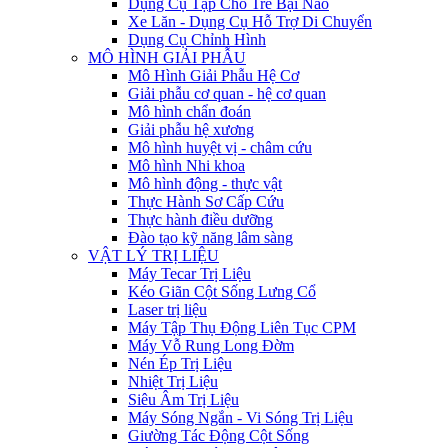
Dụng Cụ Tập Cho Trẻ Bại Não
Xe Lăn - Dụng Cụ Hỗ Trợ Di Chuyển
Dụng Cụ Chỉnh Hình
MÔ HÌNH GIẢI PHẪU
Mô Hình Giải Phẫu Hệ Cơ
Giải phẫu cơ quan - hệ cơ quan
Mô hình chẩn đoán
Giải phẫu hệ xương
Mô hình huyệt vị - châm cứu
Mô hình Nhi khoa
Mô hình động - thực vật
Thực Hành Sơ Cấp Cứu
Thực hành điều dưỡng
Đào tạo kỹ năng lâm sàng
VẬT LÝ TRỊ LIỆU
Máy Tecar Trị Liệu
Kéo Giãn Cột Sống Lưng Cổ
Laser trị liệu
Máy Tập Thụ Động Liên Tục CPM
Máy Vỗ Rung Long Đờm
Nén Ép Trị Liệu
Nhiệt Trị Liệu
Siêu Âm Trị Liệu
Máy Sóng Ngắn - Vi Sóng Trị Liệu
Giường Tác Động Cột Sống