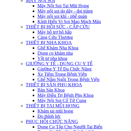
MÁY NỘI SOI
Máy Nội Soi Tai Mũi Họng
Máy nội soi dạ dày - đại tràng
Máy nội soi khí - phế quản
Kính Hiển Vi Soi Mao Mạch Máu
THIẾT BỊ HỒI SỨC - CẤP CỨU
Máy hỗ trợ hô hấp
Cáng Cứu Thương
THIẾT BỊ NHA KHOA
Ghế Khám Nha Khoa
Dụng cụ khám nha
Vật tư nha khoa
GIƯỜNG Y TẾ - DỤNG CỤ Y TẾ
Giường Y Tế Đa Chức Năng
Xe Tiêm Trong Bệnh Viện
Ghế Nằm Ngồi Trong Bệnh Viện
THIẾT BỊ SẢN PHỤ KHOA
Bàn Sản Khoa
Máy Điều Trị Bệnh Phụ Khoa
Máy Nội Soi Cổ Tử Cung
THIẾT BỊ TAI MŨI HỌNG
Khám tai mũi họng
Đo thính lực
PHỤC HỒI CHỨC NĂNG
Dụng Cụ Tập Cho Người Tai Biến