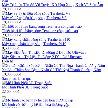
Máy Trị Liệu Tần Số Vô Tuyến Kết Hợp Xung Kích Và Siêu Âm
78,000,000đ
Máy vật lý trị liệu bằng sóng Terahertz V3
18,000,000đ
Thiết bị trị liệu bằng sóng Terahertz công suất cao
20,000,000đ
Máy xung chân bằng sóng Terahertz P110
8,500,000đ
Máy Siêu Âm Trị Liệu Di Động 2 Đầu Dò Ultrwave
Liên hệ
Xe Lăn Chăm Sóc Bệnh Nhân Có Thể Ngả Thành Giường Nằm
10,000,000đ
Sản phẩm Liên quan
Mô Hình Phổi 3D Trong Suốt
2,100,000đ
Mô hình các bệnh lý hệ tiêu hóa thường gặp