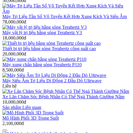
50,000,000đ
Máy Trị Liệu Tần Số Vô Tuyến Kết Hợp Xung Kích Và Siêu Âm
78,000,000đ
Máy vật lý trị liệu bằng sóng Terahertz V3
18,000,000đ
Thiết bị trị liệu bằng sóng Terahertz công suất cao
20,000,000đ
Máy xung chân bằng sóng Terahertz P110
8,500,000đ
Máy Siêu Âm Trị Liệu Di Động 2 Đầu Dò Ultrwave
Liên hệ
Xe Lăn Chăm Sóc Bệnh Nhân Có Thể Ngả Thành Giường Nằm
10,000,000đ
Sản phẩm Liên quan
Mô Hình Phổi 3D Trong Suốt
2,100,000đ