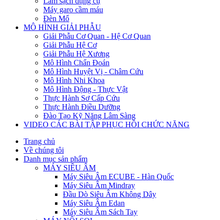
Làm sạch dụng cụ
Máy garo cầm máu
Đèn Mổ
MÔ HÌNH GIẢI PHẪU
Giải Phẫu Cơ Quan - Hệ Cơ Quan
Giải Phẫu Hệ Cơ
Giải Phẫu Hệ Xương
Mô Hình Chẩn Đoán
Mô Hình Huyệt Vị - Châm Cứu
Mô Hình Nhi Khoa
Mô Hình Động - Thực Vật
Thực Hành Sơ Cấp Cứu
Thực Hành Điều Dưỡng
Đào Tạo Kỹ Năng Lâm Sàng
VIDEO CÁC BÀI TẬP PHỤC HỒI CHỨC NĂNG
Trang chủ
Về chúng tôi
Danh mục sản phẩm
MÁY SIÊU ÂM
Máy Siêu Âm ECUBE - Hàn Quốc
Máy Siêu Âm Mindray
Đầu Dò Siêu Âm Không Dây
Máy Siêu Âm Edan
Máy Siêu Âm Sách Tay