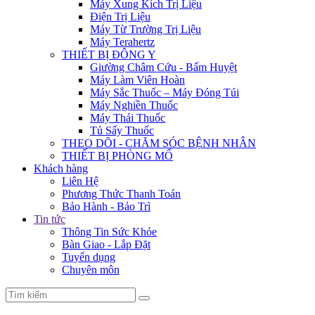
Máy Xung Kích Trị Liệu
Điện Trị Liệu
Máy Từ Trường Trị Liệu
Máy Terahertz
THIẾT BỊ ĐÔNG Y
Giường Châm Cứu - Bấm Huyệt
Máy Làm Viên Hoàn
Máy Sắc Thuốc – Máy Đóng Túi
Máy Nghiền Thuốc
Máy Thái Thuốc
Tủ Sấy Thuốc
THEO DÕI - CHĂM SÓC BỆNH NHÂN
THIẾT BỊ PHÒNG MỔ
Khách hàng
Liên Hệ
Phương Thức Thanh Toán
Bảo Hành - Bảo Trì
Tin tức
Thông Tin Sức Khỏe
Bàn Giao - Lắp Đặt
Tuyển dụng
Chuyên môn