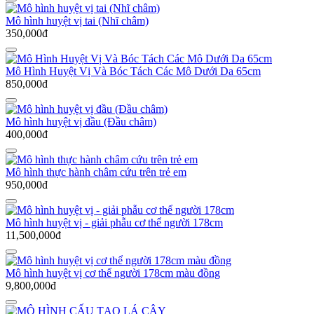
Mô hình huyệt vị tai (Nhĩ châm)
350,000đ
Mô Hình Huyệt Vị Và Bóc Tách Các Mô Dưới Da 65cm
850,000đ
Mô hình huyệt vị đầu (Đầu châm)
400,000đ
Mô hình thực hành châm cứu trên trẻ em
950,000đ
Mô hình huyệt vị - giải phẫu cơ thể người 178cm
11,500,000đ
Mô hình huyệt vị cơ thể người 178cm màu đồng
9,800,000đ