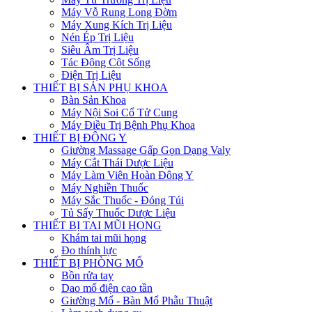
Máy Vỗ Rung Long Đờm
Máy Xung Kích Trị Liệu
Nén Ép Trị Liệu
Siêu Âm Trị Liệu
Tác Động Cột Sống
Điện Trị Liệu
THIẾT BỊ SẢN PHỤ KHOA
Bàn Sản Khoa
Máy Nội Soi Cổ Tử Cung
Máy Điều Trị Bệnh Phụ Khoa
THIẾT BỊ ĐÔNG Y
Giường Massage Gấp Gọn Dạng Valy
Máy Cắt Thái Dược Liệu
Máy Làm Viên Hoàn Đông Y
Máy Nghiền Thuốc
Máy Sắc Thuốc - Đóng Túi
Tủ Sấy Thuốc Dược Liệu
THIẾT BỊ TAI MŨI HỌNG
Khám tai mũi họng
Đo thính lực
THIẾT BỊ PHÒNG MỔ
Bồn rửa tay
Dao mổ điện cao tần
Giường Mổ - Bàn Mổ Phẫu Thuật