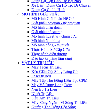
Dụng Cụ Tập Cho Trẻ Bại Não
Xe Lăn - Dụng Cụ Hỗ Trợ Di Chuyển
Dụng Cụ Chỉnh Hình
MÔ HÌNH GIẢI PHẪU
Mô Hình Giải Phẫu Hệ Cơ
Giải phẫu cơ quan - hệ cơ quan
Mô hình chẩn đoán
Giải phẫu hệ xương
Mô hình huyệt vị - châm cứu
Mô hình Nhi khoa
Mô hình động - thực vật
Thực Hành Sơ Cấp Cứu
Thực hành điều dưỡng
Đào tạo kỹ năng lâm sàng
VẬT LÝ TRỊ LIỆU
Máy Tecar Trị Liệu
Kéo Giãn Cột Sống Lưng Cổ
Laser trị liệu
Máy Tập Thụ Động Liên Tục CPM
Máy Vỗ Rung Long Đờm
Nén Ép Trị Liệu
Nhiệt Trị Liệu
Siêu Âm Trị Liệu
Máy Sóng Ngắn - Vi Sóng Trị Liệu
Giường Tác Động Cột Sống