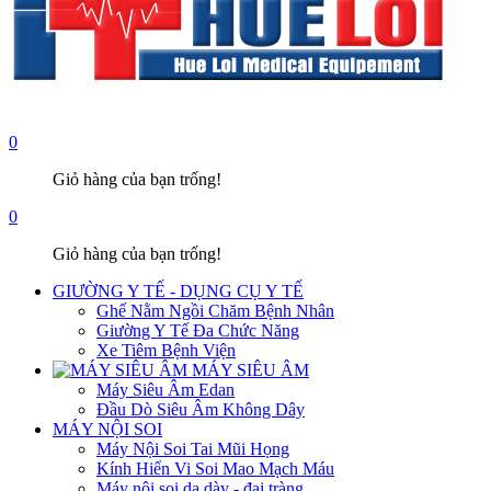
0
Giỏ hàng của bạn trống!
0
Giỏ hàng của bạn trống!
GIƯỜNG Y TẾ - DỤNG CỤ Y TẾ
Ghế Nằm Ngồi Chăm Bệnh Nhân
Giường Y Tế Đa Chức Năng
Xe Tiêm Bệnh Viện
MÁY SIÊU ÂM
Máy Siêu Âm Edan
Đầu Dò Siêu Âm Không Dây
MÁY NỘI SOI
Máy Nội Soi Tai Mũi Họng
Kính Hiển Vi Soi Mao Mạch Máu
Máy nội soi dạ dày - đại tràng