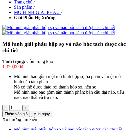
Trang chủ
/
Sản phẩm
/
MÔ HÌNH GIẢI PHẪU
/
Giải Phẫu Hệ Xương
Mô hình giải phẫu hộp sọ và não bóc tách được các
chi tiết
Tình trạng:
Còn trong kho
1,350,000đ
Mô hình bao gồm một mô hình hộp sọ ba phần và một mô
hình não tám phần.
Nó có thể được tháo rời thành hộp sọ, nền sọ
Mô hình não bao gồm tám thành phần: bán cầu đại não, tiểu
não, não thất và trụ não.
-
+
Thêm vào giỏ
Mua ngay
Xu hướng tìm kiếm
Mô hình giải phẫu hộp sọ và não bóc tách được các chi tiết
,