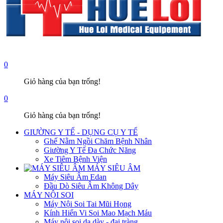
0
Giỏ hàng của bạn trống!
0
Giỏ hàng của bạn trống!
GIƯỜNG Y TẾ - DỤNG CỤ Y TẾ
Ghế Nằm Ngồi Chăm Bệnh Nhân
Giường Y Tế Đa Chức Năng
Xe Tiêm Bệnh Viện
MÁY SIÊU ÂM
Máy Siêu Âm Edan
Đầu Dò Siêu Âm Không Dây
MÁY NỘI SOI
Máy Nội Soi Tai Mũi Họng
Kính Hiển Vi Soi Mao Mạch Máu
Máy nội soi dạ dày - đại tràng