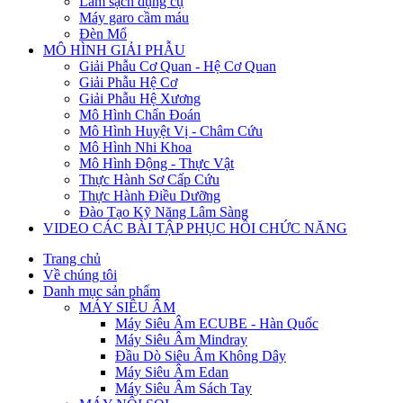
Làm sạch dụng cụ
Máy garo cầm máu
Đèn Mổ
MÔ HÌNH GIẢI PHẪU
Giải Phẫu Cơ Quan - Hệ Cơ Quan
Giải Phẫu Hệ Cơ
Giải Phẫu Hệ Xương
Mô Hình Chẩn Đoán
Mô Hình Huyệt Vị - Châm Cứu
Mô Hình Nhi Khoa
Mô Hình Động - Thực Vật
Thực Hành Sơ Cấp Cứu
Thực Hành Điều Dưỡng
Đào Tạo Kỹ Năng Lâm Sàng
VIDEO CÁC BÀI TẬP PHỤC HỒI CHỨC NĂNG
Trang chủ
Về chúng tôi
Danh mục sản phẩm
MÁY SIÊU ÂM
Máy Siêu Âm ECUBE - Hàn Quốc
Máy Siêu Âm Mindray
Đầu Dò Siêu Âm Không Dây
Máy Siêu Âm Edan
Máy Siêu Âm Sách Tay