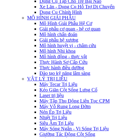
Dụng Cụ Tập Cho Trẻ Bại Não
Xe Lăn - Dụng Cụ Hỗ Trợ Di Chuyển
Dụng Cụ Chỉnh Hình
MÔ HÌNH GIẢI PHẪU
Mô Hình Giải Phẫu Hệ Cơ
Giải phẫu cơ quan - hệ cơ quan
Mô hình chẩn đoán
Giải phẫu hệ xương
Mô hình huyệt vị - châm cứu
Mô hình Nhi khoa
Mô hình động - thực vật
Thực Hành Sơ Cấp Cứu
Thực hành điều dưỡng
Đào tạo kỹ năng lâm sàng
VẬT LÝ TRỊ LIỆU
Máy Tecar Trị Liệu
Kéo Giãn Cột Sống Lưng Cổ
Laser trị liệu
Máy Tập Thụ Động Liên Tục CPM
Máy Vỗ Rung Long Đờm
Nén Ép Trị Liệu
Nhiệt Trị Liệu
Siêu Âm Trị Liệu
Máy Sóng Ngắn - Vi Sóng Trị Liệu
Giường Tác Động Cột Sống