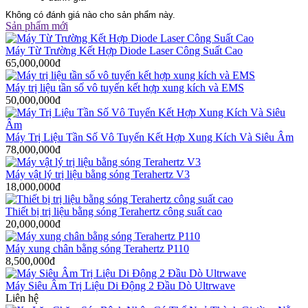
Không có đánh giá nào cho sản phẩm này.
Sản phẩm mới
Máy Từ Trường Kết Hợp Diode Laser Công Suất Cao
65,000,000đ
Máy trị liệu tần số vô tuyến kết hợp xung kích và EMS
50,000,000đ
Máy Trị Liệu Tần Số Vô Tuyến Kết Hợp Xung Kích Và Siêu Âm
78,000,000đ
Máy vật lý trị liệu bằng sóng Terahertz V3
18,000,000đ
Thiết bị trị liệu bằng sóng Terahertz công suất cao
20,000,000đ
Máy xung chân bằng sóng Terahertz P110
8,500,000đ
Máy Siêu Âm Trị Liệu Di Động 2 Đầu Dò Ultrwave
Liên hệ