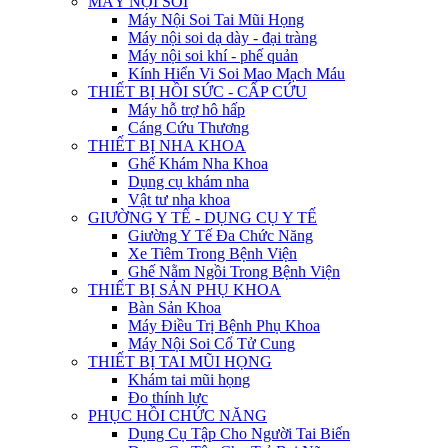
MÁY NỘI SOI
Máy Nội Soi Tai Mũi Họng
Máy nội soi dạ dày - đại tràng
Máy nội soi khí - phế quản
Kính Hiển Vi Soi Mao Mạch Máu
THIẾT BỊ HỒI SỨC - CẤP CỨU
Máy hỗ trợ hô hấp
Cáng Cứu Thương
THIẾT BỊ NHA KHOA
Ghế Khám Nha Khoa
Dụng cụ khám nha
Vật tư nha khoa
GIƯỜNG Y TẾ - DỤNG CỤ Y TẾ
Giường Y Tế Đa Chức Năng
Xe Tiêm Trong Bệnh Viện
Ghế Nằm Ngồi Trong Bệnh Viện
THIẾT BỊ SẢN PHỤ KHOA
Bàn Sản Khoa
Máy Điều Trị Bệnh Phụ Khoa
Máy Nội Soi Cổ Tử Cung
THIẾT BỊ TAI MŨI HỌNG
Khám tai mũi họng
Đo thính lực
PHỤC HỒI CHỨC NĂNG
Dụng Cụ Tập Cho Người Tai Biến