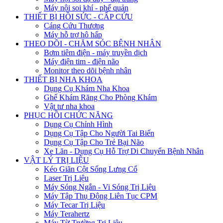
Máy nội soi khí - phế quản
THIẾT BỊ HỒI SỨC - CẤP CỨU
Cáng Cứu Thương
Máy hỗ trợ hô hấp
THEO DÕI - CHĂM SÓC BỆNH NHÂN
Bơm tiêm điện - máy truyền dịch
Máy điện tim - điện não
Monitor theo dõi bệnh nhân
THIẾT BỊ NHA KHOA
Dụng Cụ Khám Nha Khoa
Ghế Khám Răng Cho Phòng Khám
Vật tư nha khoa
PHỤC HỒI CHỨC NĂNG
Dụng Cụ Chỉnh Hình
Dụng Cụ Tập Cho Người Tai Biến
Dụng Cụ Tập Cho Trẻ Bại Não
Xe Lăn - Dụng Cụ Hỗ Trợ Di Chuyển Bệnh Nhân
VẬT LÝ TRỊ LIỆU
Kéo Giãn Cột Sống Lưng Cổ
Laser Trị Liệu
Máy Sóng Ngắn - Vi Sóng Trị Liệu
Máy Tập Thụ Động Liên Tục CPM
Máy Tecar Trị Liệu
Máy Terahertz
Máy Từ Trường Trị Liệu