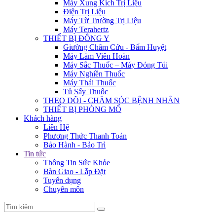
Máy Xung Kích Trị Liệu
Điện Trị Liệu
Máy Từ Trường Trị Liệu
Máy Terahertz
THIẾT BỊ ĐÔNG Y
Giường Châm Cứu - Bấm Huyệt
Máy Làm Viên Hoàn
Máy Sắc Thuốc – Máy Đóng Túi
Máy Nghiền Thuốc
Máy Thái Thuốc
Tủ Sấy Thuốc
THEO DÕI - CHĂM SÓC BỆNH NHÂN
THIẾT BỊ PHÒNG MỔ
Khách hàng
Liên Hệ
Phương Thức Thanh Toán
Bảo Hành - Bảo Trì
Tin tức
Thông Tin Sức Khỏe
Bàn Giao - Lắp Đặt
Tuyển dụng
Chuyên môn