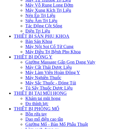
Máy Vỗ Rung Long Đờm
Máy Xung Kích Trị Liệu
Nén Ép Trị Liệu
Siêu Âm Trị Liệu
Tác Động Cột Sống
Điện Trị Liệu
THIẾT BỊ SẢN PHỤ KHOA
Bàn Sản Khoa
Máy Nội Soi Cổ Tử Cung
Máy Điều Trị Bệnh Phụ Khoa
THIẾT BỊ ĐÔNG Y
Giường Massage Gấp Gọn Dạng Valy
Máy Cắt Thái Dược Liệu
Máy Làm Viên Hoàn Đông Y
Máy Nghiền Thuốc
Máy Sắc Thuốc - Đóng Túi
Tủ Sấy Thuốc Dược Liệu
THIẾT BỊ TAI MŨI HỌNG
Khám tai mũi họng
Đo thính lực
THIẾT BỊ PHÒNG MỔ
Bồn rửa tay
Dao mổ điện cao tần
Giường Mổ - Bàn Mổ Phẫu Thuật