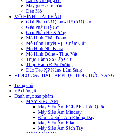
Làm sạch dụng cụ
Máy garo cầm máu
Đèn Mổ
MÔ HÌNH GIẢI PHẪU
Giải Phẫu Cơ Quan - Hệ Cơ Quan
Giải Phẫu Hệ Cơ
Giải Phẫu Hệ Xương
Mô Hình Chẩn Đoán
Mô Hình Huyệt Vị - Châm Cứu
Mô Hình Nhi Khoa
Mô Hình Động - Thực Vật
Thực Hành Sơ Cấp Cứu
Thực Hành Điều Dưỡng
Đào Tạo Kỹ Năng Lâm Sàng
VIDEO CÁC BÀI TẬP PHỤC HỒI CHỨC NĂNG
Trang chủ
Về chúng tôi
Danh mục sản phẩm
MÁY SIÊU ÂM
Máy Siêu Âm ECUBE - Hàn Quốc
Máy Siêu Âm Mindray
Đầu Dò Siêu Âm Không Dây
Máy Siêu Âm Edan
Máy Siêu Âm Sách Tay