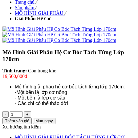
Trang chủ
/
Sản phẩm
/
MÔ HÌNH GIẢI PHẪU
/
Giải Phẫu Hệ Cơ
Mô Hình Giải Phẫu Hệ Cơ Bóc Tách Từng Lớp
170cm
Tình trạng:
Còn trong kho
19,500,000đ
Mô hình giải phẫu hệ cơ bóc tách từng lớp 170cm:
-Một bên là lớp cơ nông
- Một bên là lớp cơ sâu
- Các chi có thể tháo dời
-
+
Thêm vào giỏ
Mua ngay
Xu hướng tìm kiếm
MÔ HÌNH GIẢI PHẪU BÓC TÁCH TỪNG LỚP CƠ
,