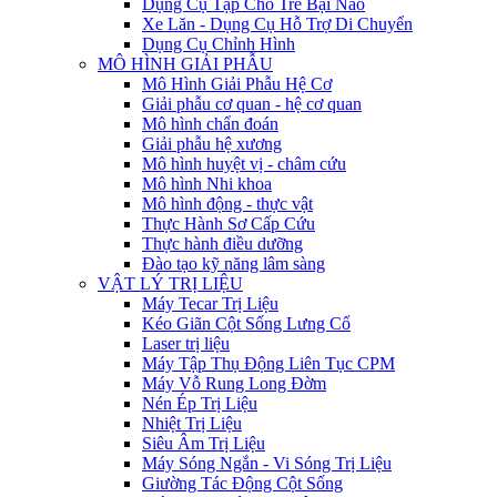
Dụng Cụ Tập Cho Trẻ Bại Não
Xe Lăn - Dụng Cụ Hỗ Trợ Di Chuyển
Dụng Cụ Chỉnh Hình
MÔ HÌNH GIẢI PHẪU
Mô Hình Giải Phẫu Hệ Cơ
Giải phẫu cơ quan - hệ cơ quan
Mô hình chẩn đoán
Giải phẫu hệ xương
Mô hình huyệt vị - châm cứu
Mô hình Nhi khoa
Mô hình động - thực vật
Thực Hành Sơ Cấp Cứu
Thực hành điều dưỡng
Đào tạo kỹ năng lâm sàng
VẬT LÝ TRỊ LIỆU
Máy Tecar Trị Liệu
Kéo Giãn Cột Sống Lưng Cổ
Laser trị liệu
Máy Tập Thụ Động Liên Tục CPM
Máy Vỗ Rung Long Đờm
Nén Ép Trị Liệu
Nhiệt Trị Liệu
Siêu Âm Trị Liệu
Máy Sóng Ngắn - Vi Sóng Trị Liệu
Giường Tác Động Cột Sống