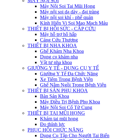
MÁY NỘI SOI
Máy Nội Soi Tai Mũi Họng
Máy nội soi dạ dày - đại tràng
Máy nội soi khí - phế quản
Kính Hiển Vi Soi Mao Mạch Máu
THIẾT BỊ HỒI SỨC - CẤP CỨU
Máy hỗ trợ hô hấp
Cáng Cứu Thương
THIẾT BỊ NHA KHOA
Ghế Khám Nha Khoa
Dụng cụ khám nha
Vật tư nha khoa
GIƯỜNG Y TẾ - DỤNG CỤ Y TẾ
Giường Y Tế Đa Chức Năng
Xe Tiêm Trong Bệnh Viện
Ghế Nằm Ngồi Trong Bệnh Viện
THIẾT BỊ SẢN PHỤ KHOA
Bàn Sản Khoa
Máy Điều Trị Bệnh Phụ Khoa
Máy Nội Soi Cổ Tử Cung
THIẾT BỊ TAI MŨI HỌNG
Khám tai mũi họng
Đo thính lực
PHỤC HỒI CHỨC NĂNG
Dụng Cụ Tập Cho Người Tai Biến