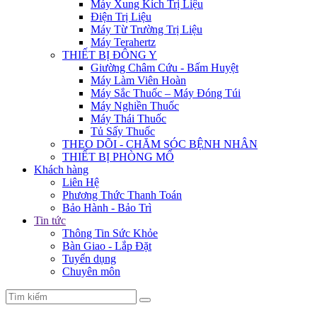
Máy Xung Kích Trị Liệu
Điện Trị Liệu
Máy Từ Trường Trị Liệu
Máy Terahertz
THIẾT BỊ ĐÔNG Y
Giường Châm Cứu - Bấm Huyệt
Máy Làm Viên Hoàn
Máy Sắc Thuốc – Máy Đóng Túi
Máy Nghiền Thuốc
Máy Thái Thuốc
Tủ Sấy Thuốc
THEO DÕI - CHĂM SÓC BỆNH NHÂN
THIẾT BỊ PHÒNG MỔ
Khách hàng
Liên Hệ
Phương Thức Thanh Toán
Bảo Hành - Bảo Trì
Tin tức
Thông Tin Sức Khỏe
Bàn Giao - Lắp Đặt
Tuyển dụng
Chuyên môn