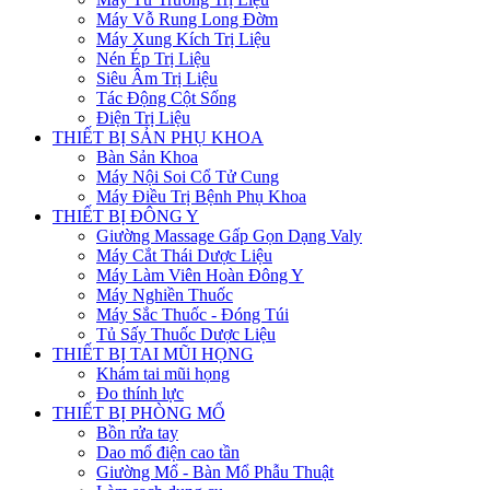
Máy Vỗ Rung Long Đờm
Máy Xung Kích Trị Liệu
Nén Ép Trị Liệu
Siêu Âm Trị Liệu
Tác Động Cột Sống
Điện Trị Liệu
THIẾT BỊ SẢN PHỤ KHOA
Bàn Sản Khoa
Máy Nội Soi Cổ Tử Cung
Máy Điều Trị Bệnh Phụ Khoa
THIẾT BỊ ĐÔNG Y
Giường Massage Gấp Gọn Dạng Valy
Máy Cắt Thái Dược Liệu
Máy Làm Viên Hoàn Đông Y
Máy Nghiền Thuốc
Máy Sắc Thuốc - Đóng Túi
Tủ Sấy Thuốc Dược Liệu
THIẾT BỊ TAI MŨI HỌNG
Khám tai mũi họng
Đo thính lực
THIẾT BỊ PHÒNG MỔ
Bồn rửa tay
Dao mổ điện cao tần
Giường Mổ - Bàn Mổ Phẫu Thuật