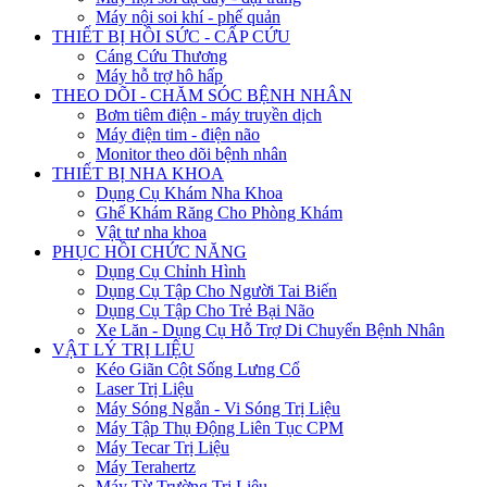
Máy nội soi khí - phế quản
THIẾT BỊ HỒI SỨC - CẤP CỨU
Cáng Cứu Thương
Máy hỗ trợ hô hấp
THEO DÕI - CHĂM SÓC BỆNH NHÂN
Bơm tiêm điện - máy truyền dịch
Máy điện tim - điện não
Monitor theo dõi bệnh nhân
THIẾT BỊ NHA KHOA
Dụng Cụ Khám Nha Khoa
Ghế Khám Răng Cho Phòng Khám
Vật tư nha khoa
PHỤC HỒI CHỨC NĂNG
Dụng Cụ Chỉnh Hình
Dụng Cụ Tập Cho Người Tai Biến
Dụng Cụ Tập Cho Trẻ Bại Não
Xe Lăn - Dụng Cụ Hỗ Trợ Di Chuyển Bệnh Nhân
VẬT LÝ TRỊ LIỆU
Kéo Giãn Cột Sống Lưng Cổ
Laser Trị Liệu
Máy Sóng Ngắn - Vi Sóng Trị Liệu
Máy Tập Thụ Động Liên Tục CPM
Máy Tecar Trị Liệu
Máy Terahertz
Máy Từ Trường Trị Liệu