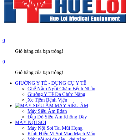
0
Giỏ hàng của bạn trống!
0
Giỏ hàng của bạn trống!
GIƯỜNG Y TẾ - DỤNG CỤ Y TẾ
Ghế Nằm Ngồi Chăm Bệnh Nhân
Giường Y Tế Đa Chức Năng
Xe Tiêm Bệnh Viện
MÁY SIÊU ÂM
Máy Siêu Âm Edan
Đầu Dò Siêu Âm Không Dây
MÁY NỘI SOI
Máy Nội Soi Tai Mũi Họng
Kính Hiển Vi Soi Mao Mạch Máu
Máy nội soi dạ dày - đại tràng