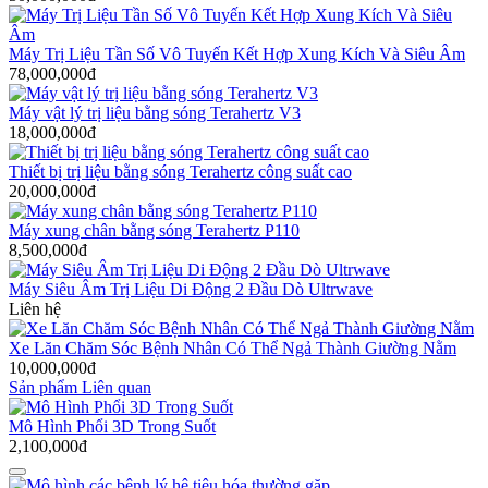
Máy Trị Liệu Tần Số Vô Tuyến Kết Hợp Xung Kích Và Siêu Âm
78,000,000đ
Máy vật lý trị liệu bằng sóng Terahertz V3
18,000,000đ
Thiết bị trị liệu bằng sóng Terahertz công suất cao
20,000,000đ
Máy xung chân bằng sóng Terahertz P110
8,500,000đ
Máy Siêu Âm Trị Liệu Di Động 2 Đầu Dò Ultrwave
Liên hệ
Xe Lăn Chăm Sóc Bệnh Nhân Có Thể Ngả Thành Giường Nằm
10,000,000đ
Sản phẩm Liên quan
Mô Hình Phổi 3D Trong Suốt
2,100,000đ