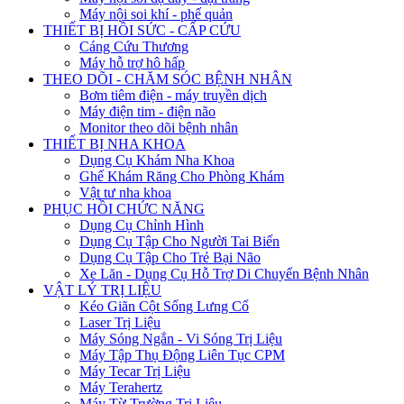
Máy nội soi khí - phế quản
THIẾT BỊ HỒI SỨC - CẤP CỨU
Cáng Cứu Thương
Máy hỗ trợ hô hấp
THEO DÕI - CHĂM SÓC BỆNH NHÂN
Bơm tiêm điện - máy truyền dịch
Máy điện tim - điện não
Monitor theo dõi bệnh nhân
THIẾT BỊ NHA KHOA
Dụng Cụ Khám Nha Khoa
Ghế Khám Răng Cho Phòng Khám
Vật tư nha khoa
PHỤC HỒI CHỨC NĂNG
Dụng Cụ Chỉnh Hình
Dụng Cụ Tập Cho Người Tai Biến
Dụng Cụ Tập Cho Trẻ Bại Não
Xe Lăn - Dụng Cụ Hỗ Trợ Di Chuyển Bệnh Nhân
VẬT LÝ TRỊ LIỆU
Kéo Giãn Cột Sống Lưng Cổ
Laser Trị Liệu
Máy Sóng Ngắn - Vi Sóng Trị Liệu
Máy Tập Thụ Động Liên Tục CPM
Máy Tecar Trị Liệu
Máy Terahertz
Máy Từ Trường Trị Liệu