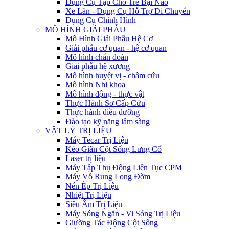
Dụng Cụ Tập Cho Trẻ Bại Não
Xe Lăn - Dụng Cụ Hỗ Trợ Di Chuyển
Dụng Cụ Chỉnh Hình
MÔ HÌNH GIẢI PHẪU
Mô Hình Giải Phẫu Hệ Cơ
Giải phẫu cơ quan - hệ cơ quan
Mô hình chẩn đoán
Giải phẫu hệ xương
Mô hình huyệt vị - châm cứu
Mô hình Nhi khoa
Mô hình động - thực vật
Thực Hành Sơ Cấp Cứu
Thực hành điều dưỡng
Đào tạo kỹ năng lâm sàng
VẬT LÝ TRỊ LIỆU
Máy Tecar Trị Liệu
Kéo Giãn Cột Sống Lưng Cổ
Laser trị liệu
Máy Tập Thụ Động Liên Tục CPM
Máy Vỗ Rung Long Đờm
Nén Ép Trị Liệu
Nhiệt Trị Liệu
Siêu Âm Trị Liệu
Máy Sóng Ngắn - Vi Sóng Trị Liệu
Giường Tác Động Cột Sống