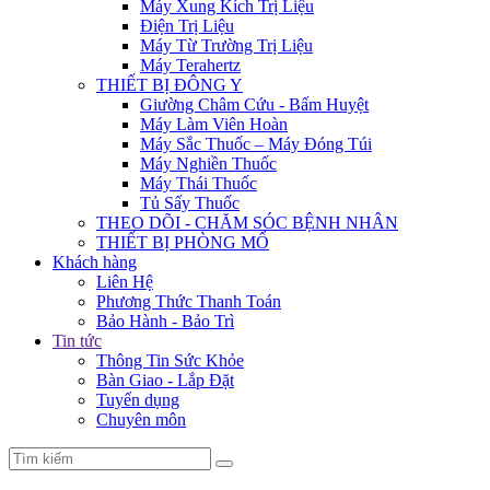
Máy Xung Kích Trị Liệu
Điện Trị Liệu
Máy Từ Trường Trị Liệu
Máy Terahertz
THIẾT BỊ ĐÔNG Y
Giường Châm Cứu - Bấm Huyệt
Máy Làm Viên Hoàn
Máy Sắc Thuốc – Máy Đóng Túi
Máy Nghiền Thuốc
Máy Thái Thuốc
Tủ Sấy Thuốc
THEO DÕI - CHĂM SÓC BỆNH NHÂN
THIẾT BỊ PHÒNG MỔ
Khách hàng
Liên Hệ
Phương Thức Thanh Toán
Bảo Hành - Bảo Trì
Tin tức
Thông Tin Sức Khỏe
Bàn Giao - Lắp Đặt
Tuyển dụng
Chuyên môn