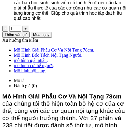
các bạn học sinh, sinh viên có thể hiểu được cấu tạo
giải phẫu thực tế của các cơ cũng như các cơ quan nội
tạng trong cơ thể. Giúp cho quá trình học tập đạt hiệu
quả cao nhất.
-
+
Thêm vào giỏ
Mua ngay
Xu hướng tìm kiếm
Mô Hình Giải Phẫu Cơ Và Nội Tạng 78cm
,
Mô Hình Bóc Tách Nội Tạng Người
,
mô hình giải phẫu
,
mô hình cơ thể người
,
Mô hình nội tạng
,
Mô tả
Đánh giá (0)
Mô Hình Giải Phẫu Cơ Và Nội Tạng 78cm
của chúng tôi thể hiện toàn bộ hệ cơ của cơ
thể, cùng với các cơ quan nội tạng khác của
cơ thể người trưởng thành. Với 27 phần và
238 chi tiết được đánh số thứ tự, mô hình