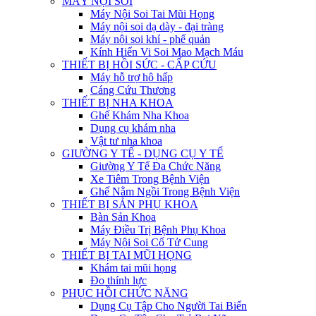
MÁY NỘI SOI
Máy Nội Soi Tai Mũi Họng
Máy nội soi dạ dày - đại tràng
Máy nội soi khí - phế quản
Kính Hiển Vi Soi Mao Mạch Máu
THIẾT BỊ HỒI SỨC - CẤP CỨU
Máy hỗ trợ hô hấp
Cáng Cứu Thương
THIẾT BỊ NHA KHOA
Ghế Khám Nha Khoa
Dụng cụ khám nha
Vật tư nha khoa
GIƯỜNG Y TẾ - DỤNG CỤ Y TẾ
Giường Y Tế Đa Chức Năng
Xe Tiêm Trong Bệnh Viện
Ghế Nằm Ngồi Trong Bệnh Viện
THIẾT BỊ SẢN PHỤ KHOA
Bàn Sản Khoa
Máy Điều Trị Bệnh Phụ Khoa
Máy Nội Soi Cổ Tử Cung
THIẾT BỊ TAI MŨI HỌNG
Khám tai mũi họng
Đo thính lực
PHỤC HỒI CHỨC NĂNG
Dụng Cụ Tập Cho Người Tai Biến