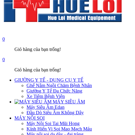
0
Giỏ hàng của bạn trống!
0
Giỏ hàng của bạn trống!
GIƯỜNG Y TẾ - DỤNG CỤ Y TẾ
Ghế Nằm Ngồi Chăm Bệnh Nhân
Giường Y Tế Đa Chức Năng
Xe Tiêm Bệnh Viện
MÁY SIÊU ÂM
Máy Siêu Âm Edan
Đầu Dò Siêu Âm Không Dây
MÁY NỘI SOI
Máy Nội Soi Tai Mũi Họng
Kính Hiển Vi Soi Mao Mạch Máu
Máy nội soi dạ dày - đại tràng