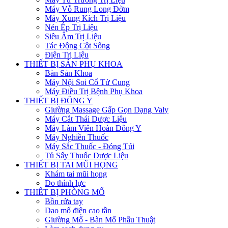
Máy Vỗ Rung Long Đờm
Máy Xung Kích Trị Liệu
Nén Ép Trị Liệu
Siêu Âm Trị Liệu
Tác Động Cột Sống
Điện Trị Liệu
THIẾT BỊ SẢN PHỤ KHOA
Bàn Sản Khoa
Máy Nội Soi Cổ Tử Cung
Máy Điều Trị Bệnh Phụ Khoa
THIẾT BỊ ĐÔNG Y
Giường Massage Gấp Gọn Dạng Valy
Máy Cắt Thái Dược Liệu
Máy Làm Viên Hoàn Đông Y
Máy Nghiền Thuốc
Máy Sắc Thuốc - Đóng Túi
Tủ Sấy Thuốc Dược Liệu
THIẾT BỊ TAI MŨI HỌNG
Khám tai mũi họng
Đo thính lực
THIẾT BỊ PHÒNG MỔ
Bồn rửa tay
Dao mổ điện cao tần
Giường Mổ - Bàn Mổ Phẫu Thuật