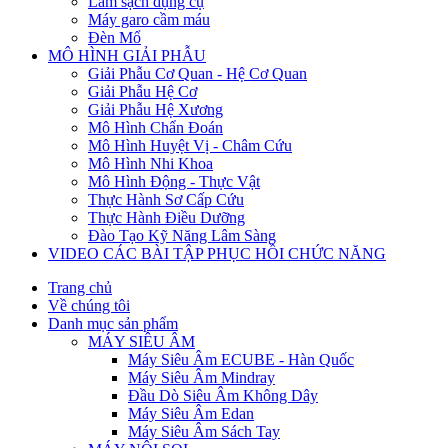
Làm sạch dụng cụ
Máy garo cầm máu
Đèn Mổ
MÔ HÌNH GIẢI PHẪU
Giải Phẫu Cơ Quan - Hệ Cơ Quan
Giải Phẫu Hệ Cơ
Giải Phẫu Hệ Xương
Mô Hình Chẩn Đoán
Mô Hình Huyệt Vị - Châm Cứu
Mô Hình Nhi Khoa
Mô Hình Động - Thực Vật
Thực Hành Sơ Cấp Cứu
Thực Hành Điều Dưỡng
Đào Tạo Kỹ Năng Lâm Sàng
VIDEO CÁC BÀI TẬP PHỤC HỒI CHỨC NĂNG
Trang chủ
Về chúng tôi
Danh mục sản phẩm
MÁY SIÊU ÂM
Máy Siêu Âm ECUBE - Hàn Quốc
Máy Siêu Âm Mindray
Đầu Dò Siêu Âm Không Dây
Máy Siêu Âm Edan
Máy Siêu Âm Sách Tay