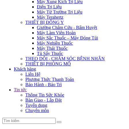
Máy Xung Kích Trị Liệu
Điện Trị Liệu
Máy Từ Trường Trị Liệu
Máy Terahertz
THIẾT BỊ ĐÔNG Y
Giường Châm Cứu - Bấm Huyệt
Máy Làm Viên Hoàn
Máy Sắc Thuốc – Máy Đóng Túi
Máy Nghiền Thuốc
Máy Thái Thuốc
Tủ Sấy Thuốc
THEO DÕI - CHĂM SÓC BỆNH NHÂN
THIẾT BỊ PHÒNG MỔ
Khách hàng
Liên Hệ
Phương Thức Thanh Toán
Bảo Hành - Bảo Trì
Tin tức
Thông Tin Sức Khỏe
Bàn Giao - Lắp Đặt
Tuyển dụng
Chuyên môn