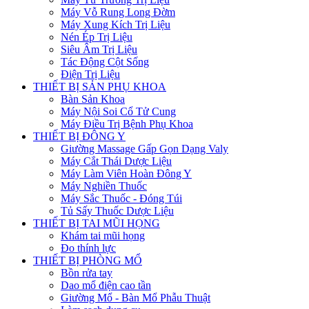
Máy Vỗ Rung Long Đờm
Máy Xung Kích Trị Liệu
Nén Ép Trị Liệu
Siêu Âm Trị Liệu
Tác Động Cột Sống
Điện Trị Liệu
THIẾT BỊ SẢN PHỤ KHOA
Bàn Sản Khoa
Máy Nội Soi Cổ Tử Cung
Máy Điều Trị Bệnh Phụ Khoa
THIẾT BỊ ĐÔNG Y
Giường Massage Gấp Gọn Dạng Valy
Máy Cắt Thái Dược Liệu
Máy Làm Viên Hoàn Đông Y
Máy Nghiền Thuốc
Máy Sắc Thuốc - Đóng Túi
Tủ Sấy Thuốc Dược Liệu
THIẾT BỊ TAI MŨI HỌNG
Khám tai mũi họng
Đo thính lực
THIẾT BỊ PHÒNG MỔ
Bồn rửa tay
Dao mổ điện cao tần
Giường Mổ - Bàn Mổ Phẫu Thuật