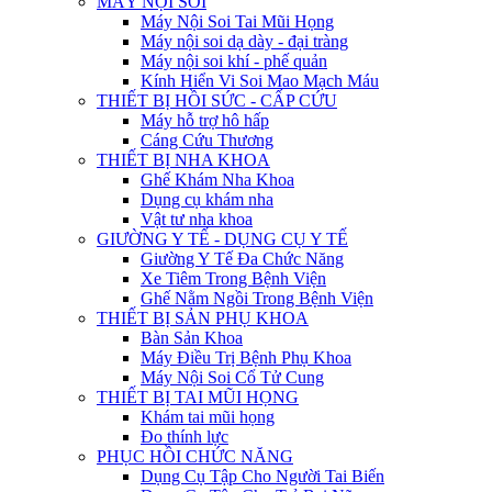
MÁY NỘI SOI
Máy Nội Soi Tai Mũi Họng
Máy nội soi dạ dày - đại tràng
Máy nội soi khí - phế quản
Kính Hiển Vi Soi Mao Mạch Máu
THIẾT BỊ HỒI SỨC - CẤP CỨU
Máy hỗ trợ hô hấp
Cáng Cứu Thương
THIẾT BỊ NHA KHOA
Ghế Khám Nha Khoa
Dụng cụ khám nha
Vật tư nha khoa
GIƯỜNG Y TẾ - DỤNG CỤ Y TẾ
Giường Y Tế Đa Chức Năng
Xe Tiêm Trong Bệnh Viện
Ghế Nằm Ngồi Trong Bệnh Viện
THIẾT BỊ SẢN PHỤ KHOA
Bàn Sản Khoa
Máy Điều Trị Bệnh Phụ Khoa
Máy Nội Soi Cổ Tử Cung
THIẾT BỊ TAI MŨI HỌNG
Khám tai mũi họng
Đo thính lực
PHỤC HỒI CHỨC NĂNG
Dụng Cụ Tập Cho Người Tai Biến