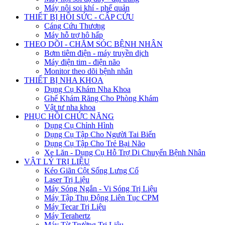
Máy nội soi khí - phế quản
THIẾT BỊ HỒI SỨC - CẤP CỨU
Cáng Cứu Thương
Máy hỗ trợ hô hấp
THEO DÕI - CHĂM SÓC BỆNH NHÂN
Bơm tiêm điện - máy truyền dịch
Máy điện tim - điện não
Monitor theo dõi bệnh nhân
THIẾT BỊ NHA KHOA
Dụng Cụ Khám Nha Khoa
Ghế Khám Răng Cho Phòng Khám
Vật tư nha khoa
PHỤC HỒI CHỨC NĂNG
Dụng Cụ Chỉnh Hình
Dụng Cụ Tập Cho Người Tai Biến
Dụng Cụ Tập Cho Trẻ Bại Não
Xe Lăn - Dụng Cụ Hỗ Trợ Di Chuyển Bệnh Nhân
VẬT LÝ TRỊ LIỆU
Kéo Giãn Cột Sống Lưng Cổ
Laser Trị Liệu
Máy Sóng Ngắn - Vi Sóng Trị Liệu
Máy Tập Thụ Động Liên Tục CPM
Máy Tecar Trị Liệu
Máy Terahertz
Máy Từ Trường Trị Liệu