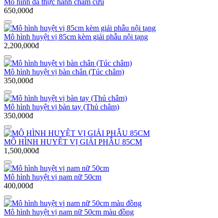
Mô hình da thực hành châm cứu
650,000đ
Mô hình huyệt vị 85cm kèm giải phẫu nội tạng
2,200,000đ
Mô hình huyệt vị bàn chân (Túc châm)
350,000đ
Mô hình huyệt vị bàn tay (Thủ châm)
350,000đ
MÔ HÌNH HUYỆT VỊ GIẢI PHẪU 85CM
1,500,000đ
Mô hình huyệt vị nam nữ 50cm
400,000đ
Mô hình huyệt vị nam nữ 50cm màu đồng