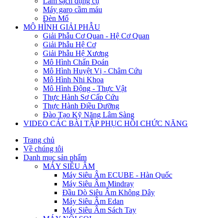
Làm sạch dụng cụ
Máy garo cầm máu
Đèn Mổ
MÔ HÌNH GIẢI PHẪU
Giải Phẫu Cơ Quan - Hệ Cơ Quan
Giải Phẫu Hệ Cơ
Giải Phẫu Hệ Xương
Mô Hình Chẩn Đoán
Mô Hình Huyệt Vị - Châm Cứu
Mô Hình Nhi Khoa
Mô Hình Động - Thực Vật
Thực Hành Sơ Cấp Cứu
Thực Hành Điều Dưỡng
Đào Tạo Kỹ Năng Lâm Sàng
VIDEO CÁC BÀI TẬP PHỤC HỒI CHỨC NĂNG
Trang chủ
Về chúng tôi
Danh mục sản phẩm
MÁY SIÊU ÂM
Máy Siêu Âm ECUBE - Hàn Quốc
Máy Siêu Âm Mindray
Đầu Dò Siêu Âm Không Dây
Máy Siêu Âm Edan
Máy Siêu Âm Sách Tay