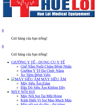
0
Giỏ hàng của bạn trống!
0
Giỏ hàng của bạn trống!
GIƯỜNG Y TẾ - DỤNG CỤ Y TẾ
Ghế Nằm Ngồi Chăm Bệnh Nhân
Giường Y Tế Đa Chức Năng
Xe Tiêm Bệnh Viện
MÁY SIÊU ÂM
Máy Siêu Âm Edan
Đầu Dò Siêu Âm Không Dây
MÁY NỘI SOI
Máy Nội Soi Tai Mũi Họng
Kính Hiển Vi Soi Mao Mạch Máu
Máy nội soi dạ dày - đại tràng