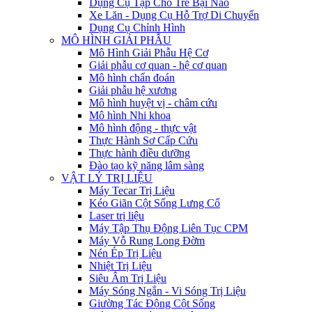
Dụng Cụ Tập Cho Trẻ Bại Não
Xe Lăn - Dụng Cụ Hỗ Trợ Di Chuyển
Dụng Cụ Chỉnh Hình
MÔ HÌNH GIẢI PHẪU
Mô Hình Giải Phẫu Hệ Cơ
Giải phẫu cơ quan - hệ cơ quan
Mô hình chẩn đoán
Giải phẫu hệ xương
Mô hình huyệt vị - châm cứu
Mô hình Nhi khoa
Mô hình động - thực vật
Thực Hành Sơ Cấp Cứu
Thực hành điều dưỡng
Đào tạo kỹ năng lâm sàng
VẬT LÝ TRỊ LIỆU
Máy Tecar Trị Liệu
Kéo Giãn Cột Sống Lưng Cổ
Laser trị liệu
Máy Tập Thụ Động Liên Tục CPM
Máy Vỗ Rung Long Đờm
Nén Ép Trị Liệu
Nhiệt Trị Liệu
Siêu Âm Trị Liệu
Máy Sóng Ngắn - Vi Sóng Trị Liệu
Giường Tác Động Cột Sống