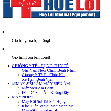
0
Giỏ hàng của bạn trống!
0
Giỏ hàng của bạn trống!
GIƯỜNG Y TẾ - DỤNG CỤ Y TẾ
Ghế Nằm Ngồi Chăm Bệnh Nhân
Giường Y Tế Đa Chức Năng
Xe Tiêm Bệnh Viện
MÁY SIÊU ÂM
Máy Siêu Âm Edan
Đầu Dò Siêu Âm Không Dây
MÁY NỘI SOI
Máy Nội Soi Tai Mũi Họng
Kính Hiển Vi Soi Mao Mạch Máu
Máy nội soi dạ dày - đại tràng