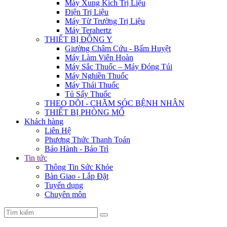
Máy Xung Kích Trị Liệu
Điện Trị Liệu
Máy Từ Trường Trị Liệu
Máy Terahertz
THIẾT BỊ ĐÔNG Y
Giường Châm Cứu - Bấm Huyệt
Máy Làm Viên Hoàn
Máy Sắc Thuốc – Máy Đóng Túi
Máy Nghiền Thuốc
Máy Thái Thuốc
Tủ Sấy Thuốc
THEO DÕI - CHĂM SÓC BỆNH NHÂN
THIẾT BỊ PHÒNG MỔ
Khách hàng
Liên Hệ
Phương Thức Thanh Toán
Bảo Hành - Bảo Trì
Tin tức
Thông Tin Sức Khỏe
Bàn Giao - Lắp Đặt
Tuyển dụng
Chuyên môn