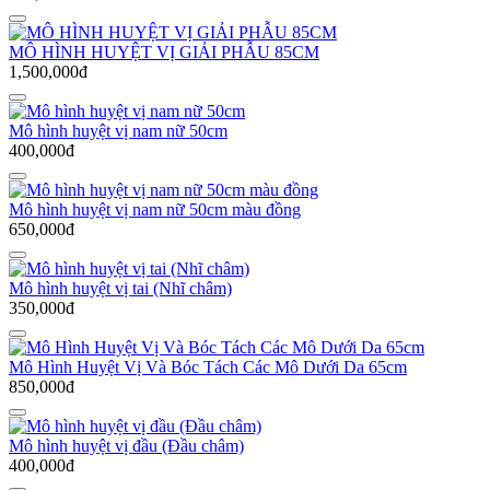
MÔ HÌNH HUYỆT VỊ GIẢI PHẪU 85CM
1,500,000đ
Mô hình huyệt vị nam nữ 50cm
400,000đ
Mô hình huyệt vị nam nữ 50cm màu đồng
650,000đ
Mô hình huyệt vị tai (Nhĩ châm)
350,000đ
Mô Hình Huyệt Vị Và Bóc Tách Các Mô Dưới Da 65cm
850,000đ
Mô hình huyệt vị đầu (Đầu châm)
400,000đ