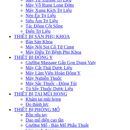
Máy Vỗ Rung Long Đờm
Máy Xung Kích Trị Liệu
Nén Ép Trị Liệu
Siêu Âm Trị Liệu
Tác Động Cột Sống
Điện Trị Liệu
THIẾT BỊ SẢN PHỤ KHOA
Bàn Sản Khoa
Máy Nội Soi Cổ Tử Cung
Máy Điều Trị Bệnh Phụ Khoa
THIẾT BỊ ĐÔNG Y
Giường Massage Gấp Gọn Dạng Valy
Máy Cắt Thái Dược Liệu
Máy Làm Viên Hoàn Đông Y
Máy Nghiền Thuốc
Máy Sắc Thuốc - Đóng Túi
Tủ Sấy Thuốc Dược Liệu
THIẾT BỊ TAI MŨI HỌNG
Khám tai mũi họng
Đo thính lực
THIẾT BỊ PHÒNG MỔ
Bồn rửa tay
Dao mổ điện cao tần
Giường Mổ - Bàn Mổ Phẫu Thuật