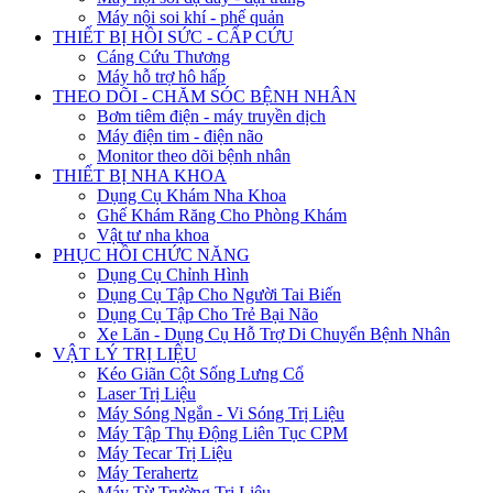
Máy nội soi khí - phế quản
THIẾT BỊ HỒI SỨC - CẤP CỨU
Cáng Cứu Thương
Máy hỗ trợ hô hấp
THEO DÕI - CHĂM SÓC BỆNH NHÂN
Bơm tiêm điện - máy truyền dịch
Máy điện tim - điện não
Monitor theo dõi bệnh nhân
THIẾT BỊ NHA KHOA
Dụng Cụ Khám Nha Khoa
Ghế Khám Răng Cho Phòng Khám
Vật tư nha khoa
PHỤC HỒI CHỨC NĂNG
Dụng Cụ Chỉnh Hình
Dụng Cụ Tập Cho Người Tai Biến
Dụng Cụ Tập Cho Trẻ Bại Não
Xe Lăn - Dụng Cụ Hỗ Trợ Di Chuyển Bệnh Nhân
VẬT LÝ TRỊ LIỆU
Kéo Giãn Cột Sống Lưng Cổ
Laser Trị Liệu
Máy Sóng Ngắn - Vi Sóng Trị Liệu
Máy Tập Thụ Động Liên Tục CPM
Máy Tecar Trị Liệu
Máy Terahertz
Máy Từ Trường Trị Liệu