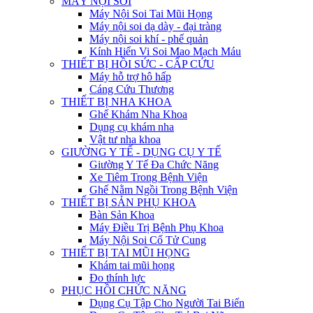
MÁY NỘI SOI
Máy Nội Soi Tai Mũi Họng
Máy nội soi dạ dày - đại tràng
Máy nội soi khí - phế quản
Kính Hiển Vi Soi Mao Mạch Máu
THIẾT BỊ HỒI SỨC - CẤP CỨU
Máy hỗ trợ hô hấp
Cáng Cứu Thương
THIẾT BỊ NHA KHOA
Ghế Khám Nha Khoa
Dụng cụ khám nha
Vật tư nha khoa
GIƯỜNG Y TẾ - DỤNG CỤ Y TẾ
Giường Y Tế Đa Chức Năng
Xe Tiêm Trong Bệnh Viện
Ghế Nằm Ngồi Trong Bệnh Viện
THIẾT BỊ SẢN PHỤ KHOA
Bàn Sản Khoa
Máy Điều Trị Bệnh Phụ Khoa
Máy Nội Soi Cổ Tử Cung
THIẾT BỊ TAI MŨI HỌNG
Khám tai mũi họng
Đo thính lực
PHỤC HỒI CHỨC NĂNG
Dụng Cụ Tập Cho Người Tai Biến