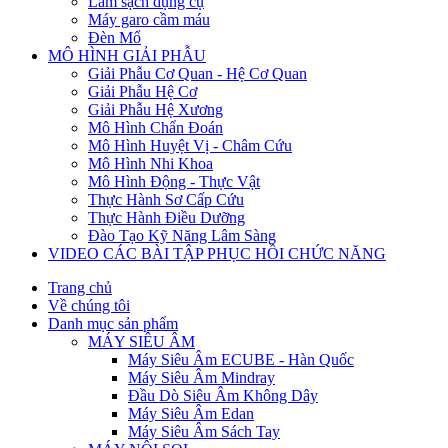
Làm sạch dụng cụ
Máy garo cầm máu
Đèn Mổ
MÔ HÌNH GIẢI PHẪU
Giải Phẫu Cơ Quan - Hệ Cơ Quan
Giải Phẫu Hệ Cơ
Giải Phẫu Hệ Xương
Mô Hình Chẩn Đoán
Mô Hình Huyệt Vị - Châm Cứu
Mô Hình Nhi Khoa
Mô Hình Động - Thực Vật
Thực Hành Sơ Cấp Cứu
Thực Hành Điều Dưỡng
Đào Tạo Kỹ Năng Lâm Sàng
VIDEO CÁC BÀI TẬP PHỤC HỒI CHỨC NĂNG
Trang chủ
Về chúng tôi
Danh mục sản phẩm
MÁY SIÊU ÂM
Máy Siêu Âm ECUBE - Hàn Quốc
Máy Siêu Âm Mindray
Đầu Dò Siêu Âm Không Dây
Máy Siêu Âm Edan
Máy Siêu Âm Sách Tay