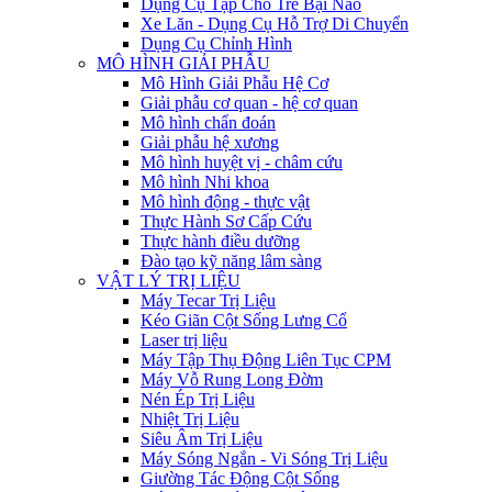
Dụng Cụ Tập Cho Trẻ Bại Não
Xe Lăn - Dụng Cụ Hỗ Trợ Di Chuyển
Dụng Cụ Chỉnh Hình
MÔ HÌNH GIẢI PHẪU
Mô Hình Giải Phẫu Hệ Cơ
Giải phẫu cơ quan - hệ cơ quan
Mô hình chẩn đoán
Giải phẫu hệ xương
Mô hình huyệt vị - châm cứu
Mô hình Nhi khoa
Mô hình động - thực vật
Thực Hành Sơ Cấp Cứu
Thực hành điều dưỡng
Đào tạo kỹ năng lâm sàng
VẬT LÝ TRỊ LIỆU
Máy Tecar Trị Liệu
Kéo Giãn Cột Sống Lưng Cổ
Laser trị liệu
Máy Tập Thụ Động Liên Tục CPM
Máy Vỗ Rung Long Đờm
Nén Ép Trị Liệu
Nhiệt Trị Liệu
Siêu Âm Trị Liệu
Máy Sóng Ngắn - Vi Sóng Trị Liệu
Giường Tác Động Cột Sống