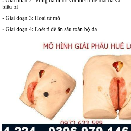
- Giai đoạn 2: Vùng da bị đỏ với loét ở bề mặt da và
biểu bì
- Giai đoạn 3: Hoại tử mô
- Giai đoạn 4: Loét tì đè ăn sâu toàn bộ da