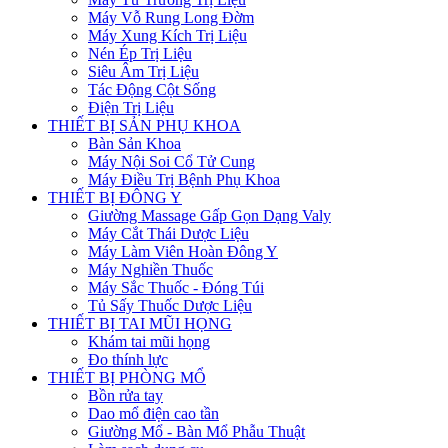
Máy Vỗ Rung Long Đờm
Máy Xung Kích Trị Liệu
Nén Ép Trị Liệu
Siêu Âm Trị Liệu
Tác Động Cột Sống
Điện Trị Liệu
THIẾT BỊ SẢN PHỤ KHOA
Bàn Sản Khoa
Máy Nội Soi Cổ Tử Cung
Máy Điều Trị Bệnh Phụ Khoa
THIẾT BỊ ĐÔNG Y
Giường Massage Gấp Gọn Dạng Valy
Máy Cắt Thái Dược Liệu
Máy Làm Viên Hoàn Đông Y
Máy Nghiền Thuốc
Máy Sắc Thuốc - Đóng Túi
Tủ Sấy Thuốc Dược Liệu
THIẾT BỊ TAI MŨI HỌNG
Khám tai mũi họng
Đo thính lực
THIẾT BỊ PHÒNG MỔ
Bồn rửa tay
Dao mổ điện cao tần
Giường Mổ - Bàn Mổ Phẫu Thuật