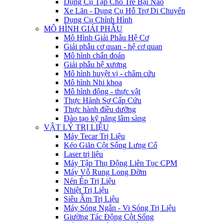
Dụng Cụ Tập Cho Trẻ Bại Não
Xe Lăn - Dụng Cụ Hỗ Trợ Di Chuyển
Dụng Cụ Chỉnh Hình
MÔ HÌNH GIẢI PHẪU
Mô Hình Giải Phẫu Hệ Cơ
Giải phẫu cơ quan - hệ cơ quan
Mô hình chẩn đoán
Giải phẫu hệ xương
Mô hình huyệt vị - châm cứu
Mô hình Nhi khoa
Mô hình động - thực vật
Thực Hành Sơ Cấp Cứu
Thực hành điều dưỡng
Đào tạo kỹ năng lâm sàng
VẬT LÝ TRỊ LIỆU
Máy Tecar Trị Liệu
Kéo Giãn Cột Sống Lưng Cổ
Laser trị liệu
Máy Tập Thụ Động Liên Tục CPM
Máy Vỗ Rung Long Đờm
Nén Ép Trị Liệu
Nhiệt Trị Liệu
Siêu Âm Trị Liệu
Máy Sóng Ngắn - Vi Sóng Trị Liệu
Giường Tác Động Cột Sống