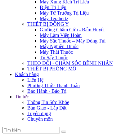
Máy Xung Kích Trị Liệu
Điện Trị Liệu
Máy Từ Trường Trị Liệu
Máy Terahertz
THIẾT BỊ ĐÔNG Y
Giường Châm Cứu - Bấm Huyệt
Máy Làm Viên Hoàn
Máy Sắc Thuốc – Máy Đóng Túi
Máy Nghiền Thuốc
Máy Thái Thuốc
Tủ Sấy Thuốc
THEO DÕI - CHĂM SÓC BỆNH NHÂN
THIẾT BỊ PHÒNG MỔ
Khách hàng
Liên Hệ
Phương Thức Thanh Toán
Bảo Hành - Bảo Trì
Tin tức
Thông Tin Sức Khỏe
Bàn Giao - Lắp Đặt
Tuyển dụng
Chuyên môn