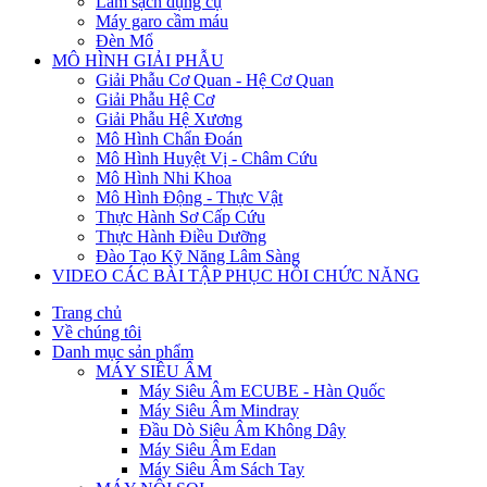
Làm sạch dụng cụ
Máy garo cầm máu
Đèn Mổ
MÔ HÌNH GIẢI PHẪU
Giải Phẫu Cơ Quan - Hệ Cơ Quan
Giải Phẫu Hệ Cơ
Giải Phẫu Hệ Xương
Mô Hình Chẩn Đoán
Mô Hình Huyệt Vị - Châm Cứu
Mô Hình Nhi Khoa
Mô Hình Động - Thực Vật
Thực Hành Sơ Cấp Cứu
Thực Hành Điều Dưỡng
Đào Tạo Kỹ Năng Lâm Sàng
VIDEO CÁC BÀI TẬP PHỤC HỒI CHỨC NĂNG
Trang chủ
Về chúng tôi
Danh mục sản phẩm
MÁY SIÊU ÂM
Máy Siêu Âm ECUBE - Hàn Quốc
Máy Siêu Âm Mindray
Đầu Dò Siêu Âm Không Dây
Máy Siêu Âm Edan
Máy Siêu Âm Sách Tay