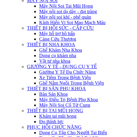
MÁY NỘI SOI
Máy Nội Soi Tai Mũi Họng
Máy nội soi dạ dày - đại tràng
Máy nội soi khí - phế quản
Kính Hiển Vi Soi Mao Mạch Máu
THIẾT BỊ HỒI SỨC - CẤP CỨU
Máy hỗ trợ hô hấp
Cáng Cứu Thương
THIẾT BỊ NHA KHOA
Ghế Khám Nha Khoa
Dụng cụ khám nha
Vật tư nha khoa
GIƯỜNG Y TẾ - DỤNG CỤ Y TẾ
Giường Y Tế Đa Chức Năng
Xe Tiêm Trong Bệnh Viện
Ghế Nằm Ngồi Trong Bệnh Viện
THIẾT BỊ SẢN PHỤ KHOA
Bàn Sản Khoa
Máy Điều Trị Bệnh Phụ Khoa
Máy Nội Soi Cổ Tử Cung
THIẾT BỊ TAI MŨI HỌNG
Khám tai mũi họng
Đo thính lực
PHỤC HỒI CHỨC NĂNG
Dụng Cụ Tập Cho Người Tai Biến