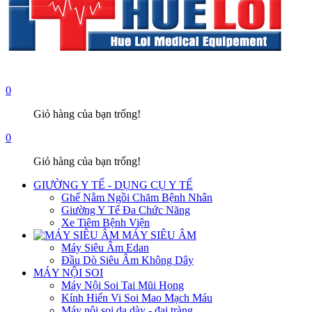
0
Giỏ hàng của bạn trống!
0
Giỏ hàng của bạn trống!
GIƯỜNG Y TẾ - DỤNG CỤ Y TẾ
Ghế Nằm Ngồi Chăm Bệnh Nhân
Giường Y Tế Đa Chức Năng
Xe Tiêm Bệnh Viện
MÁY SIÊU ÂM
Máy Siêu Âm Edan
Đầu Dò Siêu Âm Không Dây
MÁY NỘI SOI
Máy Nội Soi Tai Mũi Họng
Kính Hiển Vi Soi Mao Mạch Máu
Máy nội soi dạ dày - đại tràng