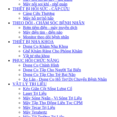
Máy nội soi khí - phế quản
THIẾT BỊ HỒI SỨC - CẤP CỨU
Cáng Cứu Thương
Máy hỗ trợ hô hấp
THEO DÕI - CHĂM SÓC BỆNH NHÂN
Bơm tiêm điện - máy truyền dịch
Máy điện tim - điện não
Monitor theo dõi bệnh nhân
THIẾT BỊ NHA KHOA
Dụng Cụ Khám Nha Khoa
Ghế Khám Răng Cho Phòng Khám
Vật tư nha khoa
PHỤC HỒI CHỨC NĂNG
Dụng Cụ Chỉnh Hình
Dụng Cụ Tập Cho Người Tai Biến
Dụng Cụ Tập Cho Trẻ Bại Não
Xe Lăn - Dụng Cụ Hỗ Trợ Di Chuyển Bệnh Nhân
VẬT LÝ TRỊ LIỆU
Kéo Giãn Cột Sống Lưng Cổ
Laser Trị Liệu
Máy Sóng Ngắn - Vi Sóng Trị Liệu
Máy Tập Thụ Động Liên Tục CPM
Máy Tecar Trị Liệu
Máy Terahertz
Máy Từ Trường Trị Liệu