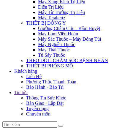
Máy Xung Kích Trị Liệu
Điện Trị Liệu
Máy Từ Trường Trị Liệu
Máy Terahertz
THIẾT BỊ ĐÔNG Y
Giường Châm Cứu - Bấm Huyệt
Máy Làm Viên Hoàn
Máy Sắc Thuốc – Máy Đóng Túi
Máy Nghiền Thuốc
Máy Thái Thuốc
Tủ Sấy Thuốc
THEO DÕI - CHĂM SÓC BỆNH NHÂN
THIẾT BỊ PHÒNG MỔ
Khách hàng
Liên Hệ
Phương Thức Thanh Toán
Bảo Hành - Bảo Trì
Tin tức
Thông Tin Sức Khỏe
Bàn Giao - Lắp Đặt
Tuyển dụng
Chuyên môn