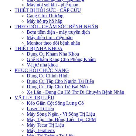
Máy nội soi khí - phế quản
THIẾT BỊ HỒI SỨC - CẤP CỨU
Cáng Cứu Thương
Máy hỗ trợ hô hấp
THEO DÕI - CHĂM SÓC BỆNH NHÂN
Bơm tiêm điện - máy truyền dịch
Máy điện tim - điện não
Monitor theo dõi bệnh nhân
THIẾT BỊ NHA KHOA
Dụng Cụ Khám Nha Khoa
Ghế Khám Răng Cho Phòng Khám
Vật tư nha khoa
PHỤC HỒI CHỨC NĂNG
Dụng Cụ Chỉnh Hình
Dụng Cụ Tập Cho Người Tai Biến
Dụng Cụ Tập Cho Trẻ Bại Não
Xe Lăn - Dụng Cụ Hỗ Trợ Di Chuyển Bệnh Nhân
VẬT LÝ TRỊ LIỆU
Kéo Giãn Cột Sống Lưng Cổ
Laser Trị Liệu
Máy Sóng Ngắn - Vi Sóng Trị Liệu
Máy Tập Thụ Động Liên Tục CPM
Máy Tecar Trị Liệu
Máy Terahertz
Máy Từ Trường Trị Liệu