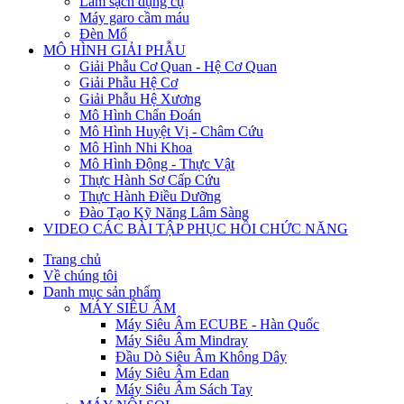
Làm sạch dụng cụ
Máy garo cầm máu
Đèn Mổ
MÔ HÌNH GIẢI PHẪU
Giải Phẫu Cơ Quan - Hệ Cơ Quan
Giải Phẫu Hệ Cơ
Giải Phẫu Hệ Xương
Mô Hình Chẩn Đoán
Mô Hình Huyệt Vị - Châm Cứu
Mô Hình Nhi Khoa
Mô Hình Động - Thực Vật
Thực Hành Sơ Cấp Cứu
Thực Hành Điều Dưỡng
Đào Tạo Kỹ Năng Lâm Sàng
VIDEO CÁC BÀI TẬP PHỤC HỒI CHỨC NĂNG
Trang chủ
Về chúng tôi
Danh mục sản phẩm
MÁY SIÊU ÂM
Máy Siêu Âm ECUBE - Hàn Quốc
Máy Siêu Âm Mindray
Đầu Dò Siêu Âm Không Dây
Máy Siêu Âm Edan
Máy Siêu Âm Sách Tay