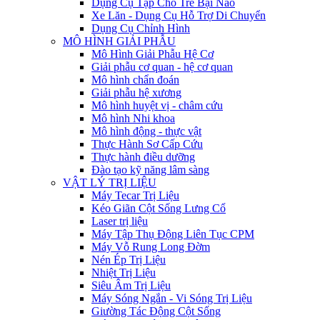
Dụng Cụ Tập Cho Trẻ Bại Não
Xe Lăn - Dụng Cụ Hỗ Trợ Di Chuyển
Dụng Cụ Chỉnh Hình
MÔ HÌNH GIẢI PHẪU
Mô Hình Giải Phẫu Hệ Cơ
Giải phẫu cơ quan - hệ cơ quan
Mô hình chẩn đoán
Giải phẫu hệ xương
Mô hình huyệt vị - châm cứu
Mô hình Nhi khoa
Mô hình động - thực vật
Thực Hành Sơ Cấp Cứu
Thực hành điều dưỡng
Đào tạo kỹ năng lâm sàng
VẬT LÝ TRỊ LIỆU
Máy Tecar Trị Liệu
Kéo Giãn Cột Sống Lưng Cổ
Laser trị liệu
Máy Tập Thụ Động Liên Tục CPM
Máy Vỗ Rung Long Đờm
Nén Ép Trị Liệu
Nhiệt Trị Liệu
Siêu Âm Trị Liệu
Máy Sóng Ngắn - Vi Sóng Trị Liệu
Giường Tác Động Cột Sống