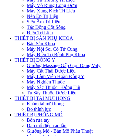
Máy Vỗ Rung Long Đờm
Máy Xung Kích Trị Liệu
Nén Ép Trị Liệu
Siêu Âm Trị Liệu
Tác Động Cột Sống
Điện Trị Liệu
THIẾT BỊ SẢN PHỤ KHOA
Bàn Sản Khoa
Máy Nội Soi Cổ Tử Cung
Máy Điều Trị Bệnh Phụ Khoa
THIẾT BỊ ĐÔNG Y
Giường Massage Gấp Gọn Dạng Valy
Máy Cắt Thái Dược Liệu
Máy Làm Viên Hoàn Đông Y
Máy Nghiền Thuốc
Máy Sắc Thuốc - Đóng Túi
Tủ Sấy Thuốc Dược Liệu
THIẾT BỊ TAI MŨI HỌNG
Khám tai mũi họng
Đo thính lực
THIẾT BỊ PHÒNG MỔ
Bồn rửa tay
Dao mổ điện cao tần
Giường Mổ - Bàn Mổ Phẫu Thuật