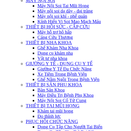
MÁY NỘI SOI
Máy Nội Soi Tai Mũi Họng
Máy nội soi dạ dày - đại tràng
Máy nội soi khí - phế quản
Kính Hiển Vi Soi Mao Mạch Máu
THIẾT BỊ HỒI SỨC - CẤP CỨU
Máy hỗ trợ hô hấp
Cáng Cứu Thương
THIẾT BỊ NHA KHOA
Ghế Khám Nha Khoa
Dụng cụ khám nha
Vật tư nha khoa
GIƯỜNG Y TẾ - DỤNG CỤ Y TẾ
Giường Y Tế Đa Chức Năng
Xe Tiêm Trong Bệnh Viện
Ghế Nằm Ngồi Trong Bệnh Viện
THIẾT BỊ SẢN PHỤ KHOA
Bàn Sản Khoa
Máy Điều Trị Bệnh Phụ Khoa
Máy Nội Soi Cổ Tử Cung
THIẾT BỊ TAI MŨI HỌNG
Khám tai mũi họng
Đo thính lực
PHỤC HỒI CHỨC NĂNG
Dụng Cụ Tập Cho Người Tai Biến