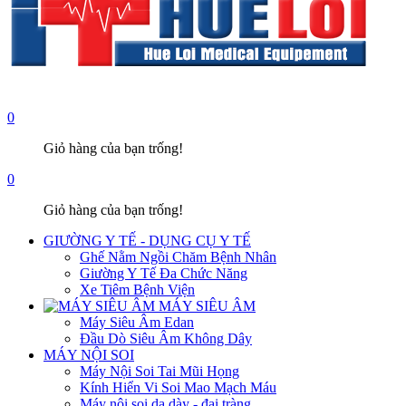
0
Giỏ hàng của bạn trống!
0
Giỏ hàng của bạn trống!
GIƯỜNG Y TẾ - DỤNG CỤ Y TẾ
Ghế Nằm Ngồi Chăm Bệnh Nhân
Giường Y Tế Đa Chức Năng
Xe Tiêm Bệnh Viện
MÁY SIÊU ÂM
Máy Siêu Âm Edan
Đầu Dò Siêu Âm Không Dây
MÁY NỘI SOI
Máy Nội Soi Tai Mũi Họng
Kính Hiển Vi Soi Mao Mạch Máu
Máy nội soi dạ dày - đại tràng