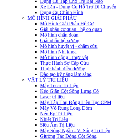
Dụng Cụ Tập Cho Trẻ Bại Não
Xe Lăn - Dụng Cụ Hỗ Trợ Di Chuyển
Dụng Cụ Chỉnh Hình
MÔ HÌNH GIẢI PHẪU
Mô Hình Giải Phẫu Hệ Cơ
Giải phẫu cơ quan - hệ cơ quan
Mô hình chẩn đoán
Giải phẫu hệ xương
Mô hình huyệt vị - châm cứu
Mô hình Nhi khoa
Mô hình động - thực vật
Thực Hành Sơ Cấp Cứu
Thực hành điều dưỡng
Đào tạo kỹ năng lâm sàng
VẬT LÝ TRỊ LIỆU
Máy Tecar Trị Liệu
Kéo Giãn Cột Sống Lưng Cổ
Laser trị liệu
Máy Tập Thụ Động Liên Tục CPM
Máy Vỗ Rung Long Đờm
Nén Ép Trị Liệu
Nhiệt Trị Liệu
Siêu Âm Trị Liệu
Máy Sóng Ngắn - Vi Sóng Trị Liệu
Giường Tác Động Cột Sống