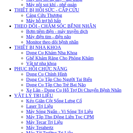
Máy nội soi khí - phế quản
THIẾT BỊ HỒI SỨC - CẤP CỨU
Cáng Cứu Thương
Máy hỗ trợ hô hấp
THEO DÕI - CHĂM SÓC BỆNH NHÂN
Bơm tiêm điện - máy truyền dịch
Máy điện tim - điện não
Monitor theo dõi bệnh nhân
THIẾT BỊ NHA KHOA
Dụng Cụ Khám Nha Khoa
Ghế Khám Răng Cho Phòng Khám
Vật tư nha khoa
PHỤC HỒI CHỨC NĂNG
Dụng Cụ Chỉnh Hình
Dụng Cụ Tập Cho Người Tai Biến
Dụng Cụ Tập Cho Trẻ Bại Não
Xe Lăn - Dụng Cụ Hỗ Trợ Di Chuyển Bệnh Nhân
VẬT LÝ TRỊ LIỆU
Kéo Giãn Cột Sống Lưng Cổ
Laser Trị Liệu
Máy Sóng Ngắn - Vi Sóng Trị Liệu
Máy Tập Thụ Động Liên Tục CPM
Máy Tecar Trị Liệu
Máy Terahertz
Máy Từ Trường Trị Liệu