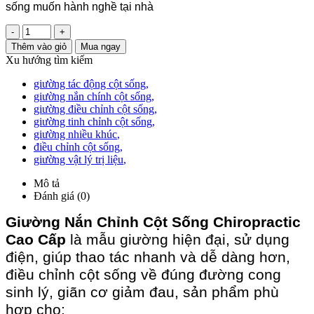
sống muốn hành nghề tại nhà
-
+
Thêm vào giỏ
Mua ngay
Xu hướng tìm kiếm
giường tác động cột sống
,
giường nắn chính cột sống
,
giường điều chỉnh cột sống
,
giường tinh chỉnh cột sống
,
giường nhiều khúc
,
điều chỉnh cột sống
,
giường vật lý trị liệu
,
Mô tả
Đánh giá (0)
Giường Nắn Chỉnh Cột Sống Chiropractic
Cao Cấp
là mẫu giường hiện đại, sử dụng
điện, giúp thao tác nhanh và dễ dàng hơn,
điều chỉnh cột sống về đúng đường cong
sinh lý, giãn cơ giảm đau, sản phẩm phù
hợp cho: