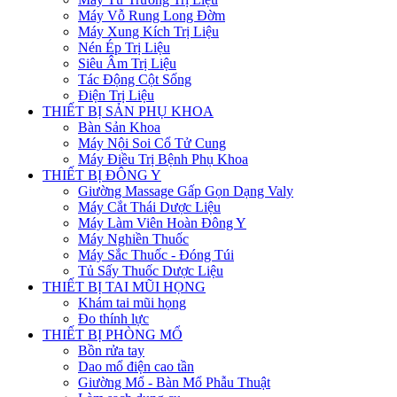
Máy Vỗ Rung Long Đờm
Máy Xung Kích Trị Liệu
Nén Ép Trị Liệu
Siêu Âm Trị Liệu
Tác Động Cột Sống
Điện Trị Liệu
THIẾT BỊ SẢN PHỤ KHOA
Bàn Sản Khoa
Máy Nội Soi Cổ Tử Cung
Máy Điều Trị Bệnh Phụ Khoa
THIẾT BỊ ĐÔNG Y
Giường Massage Gấp Gọn Dạng Valy
Máy Cắt Thái Dược Liệu
Máy Làm Viên Hoàn Đông Y
Máy Nghiền Thuốc
Máy Sắc Thuốc - Đóng Túi
Tủ Sấy Thuốc Dược Liệu
THIẾT BỊ TAI MŨI HỌNG
Khám tai mũi họng
Đo thính lực
THIẾT BỊ PHÒNG MỔ
Bồn rửa tay
Dao mổ điện cao tần
Giường Mổ - Bàn Mổ Phẫu Thuật