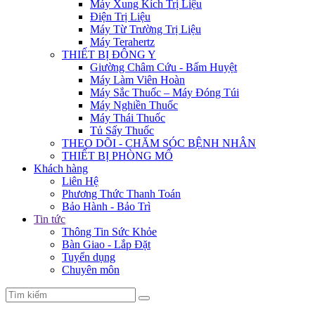
Máy Xung Kích Trị Liệu
Điện Trị Liệu
Máy Từ Trường Trị Liệu
Máy Terahertz
THIẾT BỊ ĐÔNG Y
Giường Châm Cứu - Bấm Huyệt
Máy Làm Viên Hoàn
Máy Sắc Thuốc – Máy Đóng Túi
Máy Nghiền Thuốc
Máy Thái Thuốc
Tủ Sấy Thuốc
THEO DÕI - CHĂM SÓC BỆNH NHÂN
THIẾT BỊ PHÒNG MỔ
Khách hàng
Liên Hệ
Phương Thức Thanh Toán
Bảo Hành - Bảo Trì
Tin tức
Thông Tin Sức Khỏe
Bàn Giao - Lắp Đặt
Tuyển dụng
Chuyên môn