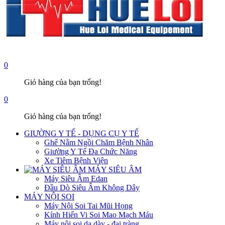
0
Giỏ hàng của bạn trống!
0
Giỏ hàng của bạn trống!
GIƯỜNG Y TẾ - DỤNG CỤ Y TẾ
Ghế Nằm Ngồi Chăm Bệnh Nhân
Giường Y Tế Đa Chức Năng
Xe Tiêm Bệnh Viện
MÁY SIÊU ÂM
Máy Siêu Âm Edan
Đầu Dò Siêu Âm Không Dây
MÁY NỘI SOI
Máy Nội Soi Tai Mũi Họng
Kính Hiển Vi Soi Mao Mạch Máu
Máy nội soi dạ dày - đại tràng