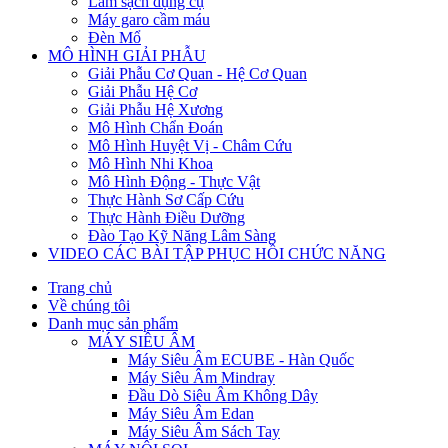
Làm sạch dụng cụ
Máy garo cầm máu
Đèn Mổ
MÔ HÌNH GIẢI PHẪU
Giải Phẫu Cơ Quan - Hệ Cơ Quan
Giải Phẫu Hệ Cơ
Giải Phẫu Hệ Xương
Mô Hình Chẩn Đoán
Mô Hình Huyệt Vị - Châm Cứu
Mô Hình Nhi Khoa
Mô Hình Động - Thực Vật
Thực Hành Sơ Cấp Cứu
Thực Hành Điều Dưỡng
Đào Tạo Kỹ Năng Lâm Sàng
VIDEO CÁC BÀI TẬP PHỤC HỒI CHỨC NĂNG
Trang chủ
Về chúng tôi
Danh mục sản phẩm
MÁY SIÊU ÂM
Máy Siêu Âm ECUBE - Hàn Quốc
Máy Siêu Âm Mindray
Đầu Dò Siêu Âm Không Dây
Máy Siêu Âm Edan
Máy Siêu Âm Sách Tay