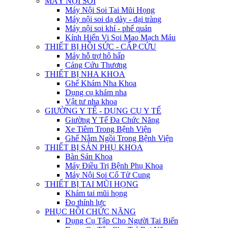
MÁY NỘI SOI
Máy Nội Soi Tai Mũi Họng
Máy nội soi dạ dày - đại tràng
Máy nội soi khí - phế quản
Kính Hiển Vi Soi Mao Mạch Máu
THIẾT BỊ HỒI SỨC - CẤP CỨU
Máy hỗ trợ hô hấp
Cáng Cứu Thương
THIẾT BỊ NHA KHOA
Ghế Khám Nha Khoa
Dụng cụ khám nha
Vật tư nha khoa
GIƯỜNG Y TẾ - DỤNG CỤ Y TẾ
Giường Y Tế Đa Chức Năng
Xe Tiêm Trong Bệnh Viện
Ghế Nằm Ngồi Trong Bệnh Viện
THIẾT BỊ SẢN PHỤ KHOA
Bàn Sản Khoa
Máy Điều Trị Bệnh Phụ Khoa
Máy Nội Soi Cổ Tử Cung
THIẾT BỊ TAI MŨI HỌNG
Khám tai mũi họng
Đo thính lực
PHỤC HỒI CHỨC NĂNG
Dụng Cụ Tập Cho Người Tai Biến