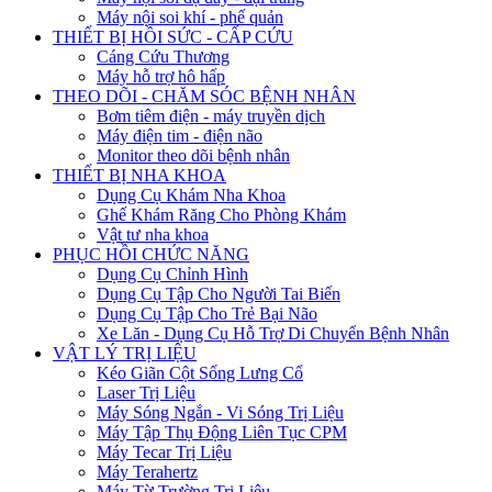
Máy nội soi khí - phế quản
THIẾT BỊ HỒI SỨC - CẤP CỨU
Cáng Cứu Thương
Máy hỗ trợ hô hấp
THEO DÕI - CHĂM SÓC BỆNH NHÂN
Bơm tiêm điện - máy truyền dịch
Máy điện tim - điện não
Monitor theo dõi bệnh nhân
THIẾT BỊ NHA KHOA
Dụng Cụ Khám Nha Khoa
Ghế Khám Răng Cho Phòng Khám
Vật tư nha khoa
PHỤC HỒI CHỨC NĂNG
Dụng Cụ Chỉnh Hình
Dụng Cụ Tập Cho Người Tai Biến
Dụng Cụ Tập Cho Trẻ Bại Não
Xe Lăn - Dụng Cụ Hỗ Trợ Di Chuyển Bệnh Nhân
VẬT LÝ TRỊ LIỆU
Kéo Giãn Cột Sống Lưng Cổ
Laser Trị Liệu
Máy Sóng Ngắn - Vi Sóng Trị Liệu
Máy Tập Thụ Động Liên Tục CPM
Máy Tecar Trị Liệu
Máy Terahertz
Máy Từ Trường Trị Liệu