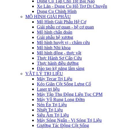
Dụng Cụ Tập Cho Trẻ Bại Não
Xe Lăn - Dụng Cụ Hỗ Trợ Di Chuyển
Dụng Cụ Chỉnh Hình
MÔ HÌNH GIẢI PHẪU
Mô Hình Giải Phẫu Hệ Cơ
Giải phẫu cơ quan - hệ cơ quan
Mô hình chẩn đoán
Giải phẫu hệ xương
Mô hình huyệt vị - châm cứu
Mô hình Nhi khoa
Mô hình động - thực vật
Thực Hành Sơ Cấp Cứu
Thực hành điều dưỡng
Đào tạo kỹ năng lâm sàng
VẬT LÝ TRỊ LIỆU
Máy Tecar Trị Liệu
Kéo Giãn Cột Sống Lưng Cổ
Laser trị liệu
Máy Tập Thụ Động Liên Tục CPM
Máy Vỗ Rung Long Đờm
Nén Ép Trị Liệu
Nhiệt Trị Liệu
Siêu Âm Trị Liệu
Máy Sóng Ngắn - Vi Sóng Trị Liệu
Giường Tác Động Cột Sống