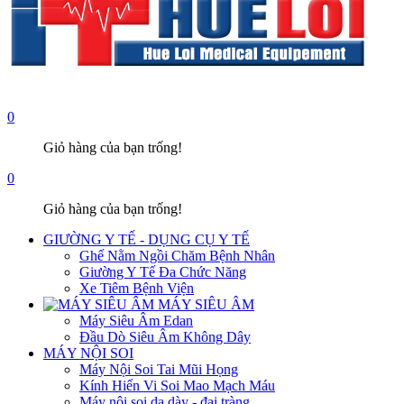
0
Giỏ hàng của bạn trống!
0
Giỏ hàng của bạn trống!
GIƯỜNG Y TẾ - DỤNG CỤ Y TẾ
Ghế Nằm Ngồi Chăm Bệnh Nhân
Giường Y Tế Đa Chức Năng
Xe Tiêm Bệnh Viện
MÁY SIÊU ÂM
Máy Siêu Âm Edan
Đầu Dò Siêu Âm Không Dây
MÁY NỘI SOI
Máy Nội Soi Tai Mũi Họng
Kính Hiển Vi Soi Mao Mạch Máu
Máy nội soi dạ dày - đại tràng