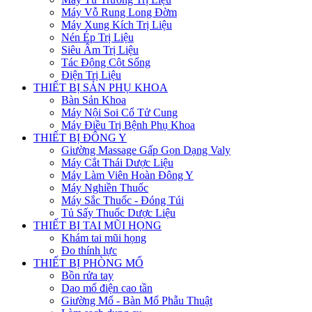
Máy Vỗ Rung Long Đờm
Máy Xung Kích Trị Liệu
Nén Ép Trị Liệu
Siêu Âm Trị Liệu
Tác Động Cột Sống
Điện Trị Liệu
THIẾT BỊ SẢN PHỤ KHOA
Bàn Sản Khoa
Máy Nội Soi Cổ Tử Cung
Máy Điều Trị Bệnh Phụ Khoa
THIẾT BỊ ĐÔNG Y
Giường Massage Gấp Gọn Dạng Valy
Máy Cắt Thái Dược Liệu
Máy Làm Viên Hoàn Đông Y
Máy Nghiền Thuốc
Máy Sắc Thuốc - Đóng Túi
Tủ Sấy Thuốc Dược Liệu
THIẾT BỊ TAI MŨI HỌNG
Khám tai mũi họng
Đo thính lực
THIẾT BỊ PHÒNG MỔ
Bồn rửa tay
Dao mổ điện cao tần
Giường Mổ - Bàn Mổ Phẫu Thuật