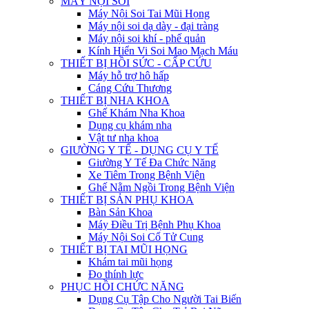
MÁY NỘI SOI
Máy Nội Soi Tai Mũi Họng
Máy nội soi dạ dày - đại tràng
Máy nội soi khí - phế quản
Kính Hiển Vi Soi Mao Mạch Máu
THIẾT BỊ HỒI SỨC - CẤP CỨU
Máy hỗ trợ hô hấp
Cáng Cứu Thương
THIẾT BỊ NHA KHOA
Ghế Khám Nha Khoa
Dụng cụ khám nha
Vật tư nha khoa
GIƯỜNG Y TẾ - DỤNG CỤ Y TẾ
Giường Y Tế Đa Chức Năng
Xe Tiêm Trong Bệnh Viện
Ghế Nằm Ngồi Trong Bệnh Viện
THIẾT BỊ SẢN PHỤ KHOA
Bàn Sản Khoa
Máy Điều Trị Bệnh Phụ Khoa
Máy Nội Soi Cổ Tử Cung
THIẾT BỊ TAI MŨI HỌNG
Khám tai mũi họng
Đo thính lực
PHỤC HỒI CHỨC NĂNG
Dụng Cụ Tập Cho Người Tai Biến