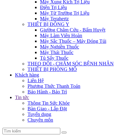
Máy Xung Kích Trị Liệu
Điện Trị Liệu
Máy Từ Trường Trị Liệu
Máy Terahertz
THIẾT BỊ ĐÔNG Y
Giường Châm Cứu - Bấm Huyệt
Máy Làm Viên Hoàn
Máy Sắc Thuốc – Máy Đóng Túi
Máy Nghiền Thuốc
Máy Thái Thuốc
Tủ Sấy Thuốc
THEO DÕI - CHĂM SÓC BỆNH NHÂN
THIẾT BỊ PHÒNG MỔ
Khách hàng
Liên Hệ
Phương Thức Thanh Toán
Bảo Hành - Bảo Trì
Tin tức
Thông Tin Sức Khỏe
Bàn Giao - Lắp Đặt
Tuyển dụng
Chuyên môn