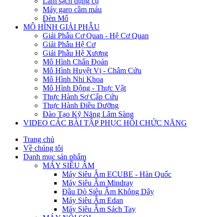
Làm sạch dụng cụ
Máy garo cầm máu
Đèn Mổ
MÔ HÌNH GIẢI PHẪU
Giải Phẫu Cơ Quan - Hệ Cơ Quan
Giải Phẫu Hệ Cơ
Giải Phẫu Hệ Xương
Mô Hình Chẩn Đoán
Mô Hình Huyệt Vị - Châm Cứu
Mô Hình Nhi Khoa
Mô Hình Động - Thực Vật
Thực Hành Sơ Cấp Cứu
Thực Hành Điều Dưỡng
Đào Tạo Kỹ Năng Lâm Sàng
VIDEO CÁC BÀI TẬP PHỤC HỒI CHỨC NĂNG
Trang chủ
Về chúng tôi
Danh mục sản phẩm
MÁY SIÊU ÂM
Máy Siêu Âm ECUBE - Hàn Quốc
Máy Siêu Âm Mindray
Đầu Dò Siêu Âm Không Dây
Máy Siêu Âm Edan
Máy Siêu Âm Sách Tay