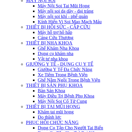
MÁY NỘI SOI
Máy Nội Soi Tai Mũi Họng
Máy nội soi dạ dày - đại tràng
Máy nội soi khí - phế quản
Kính Hiển Vi Soi Mao Mạch Máu
THIẾT BỊ HỒI SỨC - CẤP CỨU
Máy hỗ trợ hô hấp
Cáng Cứu Thương
THIẾT BỊ NHA KHOA
Ghế Khám Nha Khoa
Dụng cụ khám nha
Vật tư nha khoa
GIƯỜNG Y TẾ - DỤNG CỤ Y TẾ
Giường Y Tế Đa Chức Năng
Xe Tiêm Trong Bệnh Viện
Ghế Nằm Ngồi Trong Bệnh Viện
THIẾT BỊ SẢN PHỤ KHOA
Bàn Sản Khoa
Máy Điều Trị Bệnh Phụ Khoa
Máy Nội Soi Cổ Tử Cung
THIẾT BỊ TAI MŨI HỌNG
Khám tai mũi họng
Đo thính lực
PHỤC HỒI CHỨC NĂNG
Dụng Cụ Tập Cho Người Tai Biến