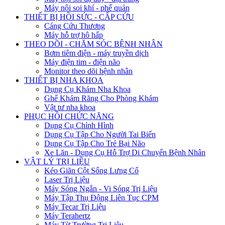
Máy nội soi khí - phế quản
THIẾT BỊ HỒI SỨC - CẤP CỨU
Cáng Cứu Thương
Máy hỗ trợ hô hấp
THEO DÕI - CHĂM SÓC BỆNH NHÂN
Bơm tiêm điện - máy truyền dịch
Máy điện tim - điện não
Monitor theo dõi bệnh nhân
THIẾT BỊ NHA KHOA
Dụng Cụ Khám Nha Khoa
Ghế Khám Răng Cho Phòng Khám
Vật tư nha khoa
PHỤC HỒI CHỨC NĂNG
Dụng Cụ Chỉnh Hình
Dụng Cụ Tập Cho Người Tai Biến
Dụng Cụ Tập Cho Trẻ Bại Não
Xe Lăn - Dụng Cụ Hỗ Trợ Di Chuyển Bệnh Nhân
VẬT LÝ TRỊ LIỆU
Kéo Giãn Cột Sống Lưng Cổ
Laser Trị Liệu
Máy Sóng Ngắn - Vi Sóng Trị Liệu
Máy Tập Thụ Động Liên Tục CPM
Máy Tecar Trị Liệu
Máy Terahertz
Máy Từ Trường Trị Liệu