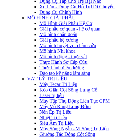
Dụng Cụ Tập Cho Trẻ Bại Não
Xe Lăn - Dụng Cụ Hỗ Trợ Di Chuyển
Dụng Cụ Chỉnh Hình
MÔ HÌNH GIẢI PHẪU
Mô Hình Giải Phẫu Hệ Cơ
Giải phẫu cơ quan - hệ cơ quan
Mô hình chẩn đoán
Giải phẫu hệ xương
Mô hình huyệt vị - châm cứu
Mô hình Nhi khoa
Mô hình động - thực vật
Thực Hành Sơ Cấp Cứu
Thực hành điều dưỡng
Đào tạo kỹ năng lâm sàng
VẬT LÝ TRỊ LIỆU
Máy Tecar Trị Liệu
Kéo Giãn Cột Sống Lưng Cổ
Laser trị liệu
Máy Tập Thụ Động Liên Tục CPM
Máy Vỗ Rung Long Đờm
Nén Ép Trị Liệu
Nhiệt Trị Liệu
Siêu Âm Trị Liệu
Máy Sóng Ngắn - Vi Sóng Trị Liệu
Giường Tác Động Cột Sống