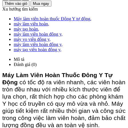
Thêm vào giỏ
Mua ngay
Xu hướng tìm kiếm
Máy làm viên hoàn thuốc Đông Y tự động
,
máy làm viên hoàn
,
máy tạo hoàn
,
máy làm viên hoàn đông y
,
máy vo viên đông y
,
máy làm viên hoàn đông y
,
máy tạo viên hoàn đông y
,
Mô tả
Đánh giá (0)
Máy Làm Viên Hoàn Thuốc Đông Y Tự
Động
có tốc độ ra viên nhanh, các viên hoàn
tròn đều nhau với nhiều kích thước viên để
lựa chọn, rất thích hợp cho các phòng khám
Y học cổ truyền có quy mô vừa và nhỏ. Máy
giúp tiết kiệm rất nhiều thời gian và công sức
trong công việc làm viên hoàn, đảm bảo chất
lượng đồng đều và an toàn vệ sinh.