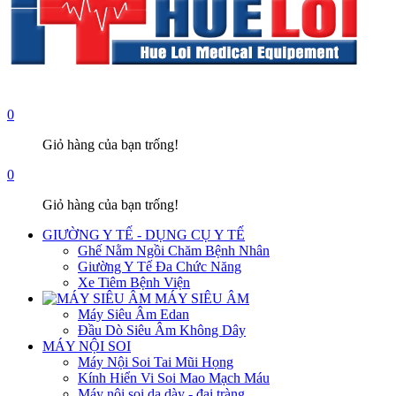
0
Giỏ hàng của bạn trống!
0
Giỏ hàng của bạn trống!
GIƯỜNG Y TẾ - DỤNG CỤ Y TẾ
Ghế Nằm Ngồi Chăm Bệnh Nhân
Giường Y Tế Đa Chức Năng
Xe Tiêm Bệnh Viện
MÁY SIÊU ÂM
Máy Siêu Âm Edan
Đầu Dò Siêu Âm Không Dây
MÁY NỘI SOI
Máy Nội Soi Tai Mũi Họng
Kính Hiển Vi Soi Mao Mạch Máu
Máy nội soi dạ dày - đại tràng