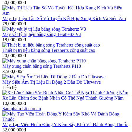
50,000,000đ
Máy Trị Liệu Tần Số Vô Tuyến Kết Hợp Xung Kích Và Siêu Âm
78,000,000đ
Máy vật lý trị liệu bằng sóng Terahertz V3
18,000,000đ
Thiết bị trị liệu bằng sóng Terahertz công suất cao
20,000,000đ
Máy xung chân bằng sóng Terahertz P110
8,500,000đ
Máy Siêu Âm Trị Liệu Di Động 2 Đầu Dò Ultrwave
Liên hệ
Xe Lăn Chăm Sóc Bệnh Nhân Có Thể Ngả Thành Giường Nằm
10,000,000đ
Sản phẩm Liên quan
Máy Tạo Viên Hoàn Đông Y Kèm Sấy Khô Và Đánh Bóng Thuốc
32,000,000đ