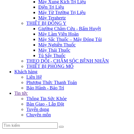
Máy Xung Kích Trị Liệu
Điện Trị Liệu
Máy Từ Trường Trị Liệu
Máy Terahertz
THIẾT BỊ ĐÔNG Y
Giường Châm Cứu - Bấm Huyệt
Máy Làm Viên Hoàn
Máy Sắc Thuốc – Máy Đóng Túi
Máy Nghiền Thuốc
Máy Thái Thuốc
Tủ Sấy Thuốc
THEO DÕI - CHĂM SÓC BỆNH NHÂN
THIẾT BỊ PHÒNG MỔ
Khách hàng
Liên Hệ
Phương Thức Thanh Toán
Bảo Hành - Bảo Trì
Tin tức
Thông Tin Sức Khỏe
Bàn Giao - Lắp Đặt
Tuyển dụng
Chuyên môn