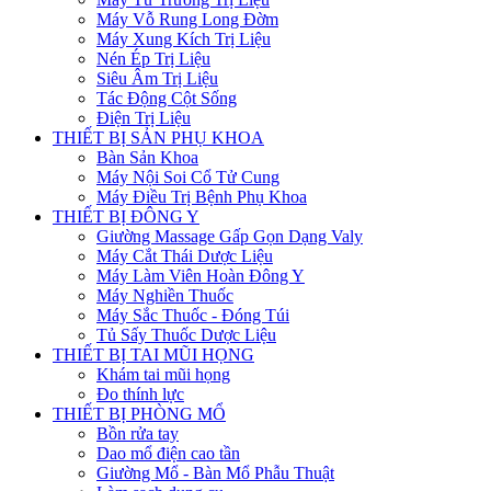
Máy Vỗ Rung Long Đờm
Máy Xung Kích Trị Liệu
Nén Ép Trị Liệu
Siêu Âm Trị Liệu
Tác Động Cột Sống
Điện Trị Liệu
THIẾT BỊ SẢN PHỤ KHOA
Bàn Sản Khoa
Máy Nội Soi Cổ Tử Cung
Máy Điều Trị Bệnh Phụ Khoa
THIẾT BỊ ĐÔNG Y
Giường Massage Gấp Gọn Dạng Valy
Máy Cắt Thái Dược Liệu
Máy Làm Viên Hoàn Đông Y
Máy Nghiền Thuốc
Máy Sắc Thuốc - Đóng Túi
Tủ Sấy Thuốc Dược Liệu
THIẾT BỊ TAI MŨI HỌNG
Khám tai mũi họng
Đo thính lực
THIẾT BỊ PHÒNG MỔ
Bồn rửa tay
Dao mổ điện cao tần
Giường Mổ - Bàn Mổ Phẫu Thuật