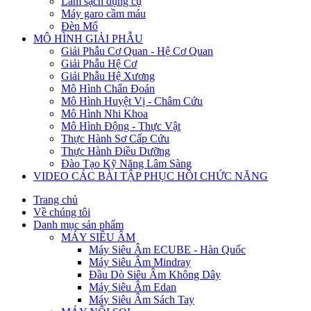
Làm sạch dụng cụ
Máy garo cầm máu
Đèn Mổ
MÔ HÌNH GIẢI PHẪU
Giải Phẫu Cơ Quan - Hệ Cơ Quan
Giải Phẫu Hệ Cơ
Giải Phẫu Hệ Xương
Mô Hình Chẩn Đoán
Mô Hình Huyệt Vị - Châm Cứu
Mô Hình Nhi Khoa
Mô Hình Động - Thực Vật
Thực Hành Sơ Cấp Cứu
Thực Hành Điều Dưỡng
Đào Tạo Kỹ Năng Lâm Sàng
VIDEO CÁC BÀI TẬP PHỤC HỒI CHỨC NĂNG
Trang chủ
Về chúng tôi
Danh mục sản phẩm
MÁY SIÊU ÂM
Máy Siêu Âm ECUBE - Hàn Quốc
Máy Siêu Âm Mindray
Đầu Dò Siêu Âm Không Dây
Máy Siêu Âm Edan
Máy Siêu Âm Sách Tay