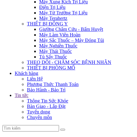
Máy Xung Kích Trị Liệu
Điện Trị Liệu
Máy Từ Trường Trị Liệu
Máy Terahertz
THIẾT BỊ ĐÔNG Y
Giường Châm Cứu - Bấm Huyệt
Máy Làm Viên Hoàn
Máy Sắc Thuốc – Máy Đóng Túi
Máy Nghiền Thuốc
Máy Thái Thuốc
Tủ Sấy Thuốc
THEO DÕI - CHĂM SÓC BỆNH NHÂN
THIẾT BỊ PHÒNG MỔ
Khách hàng
Liên Hệ
Phương Thức Thanh Toán
Bảo Hành - Bảo Trì
Tin tức
Thông Tin Sức Khỏe
Bàn Giao - Lắp Đặt
Tuyển dụng
Chuyên môn