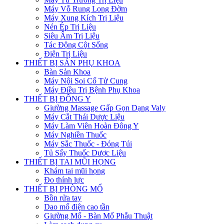
Máy Vỗ Rung Long Đờm
Máy Xung Kích Trị Liệu
Nén Ép Trị Liệu
Siêu Âm Trị Liệu
Tác Động Cột Sống
Điện Trị Liệu
THIẾT BỊ SẢN PHỤ KHOA
Bàn Sản Khoa
Máy Nội Soi Cổ Tử Cung
Máy Điều Trị Bệnh Phụ Khoa
THIẾT BỊ ĐÔNG Y
Giường Massage Gấp Gọn Dạng Valy
Máy Cắt Thái Dược Liệu
Máy Làm Viên Hoàn Đông Y
Máy Nghiền Thuốc
Máy Sắc Thuốc - Đóng Túi
Tủ Sấy Thuốc Dược Liệu
THIẾT BỊ TAI MŨI HỌNG
Khám tai mũi họng
Đo thính lực
THIẾT BỊ PHÒNG MỔ
Bồn rửa tay
Dao mổ điện cao tần
Giường Mổ - Bàn Mổ Phẫu Thuật