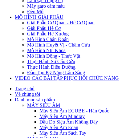
Làm sạch dụng cụ
Máy garo cầm máu
Đèn Mổ
MÔ HÌNH GIẢI PHẪU
Giải Phẫu Cơ Quan - Hệ Cơ Quan
Giải Phẫu Hệ Cơ
Giải Phẫu Hệ Xương
Mô Hình Chẩn Đoán
Mô Hình Huyệt Vị - Châm Cứu
Mô Hình Nhi Khoa
Mô Hình Động - Thực Vật
Thực Hành Sơ Cấp Cứu
Thực Hành Điều Dưỡng
Đào Tạo Kỹ Năng Lâm Sàng
VIDEO CÁC BÀI TẬP PHỤC HỒI CHỨC NĂNG
Trang chủ
Về chúng tôi
Danh mục sản phẩm
MÁY SIÊU ÂM
Máy Siêu Âm ECUBE - Hàn Quốc
Máy Siêu Âm Mindray
Đầu Dò Siêu Âm Không Dây
Máy Siêu Âm Edan
Máy Siêu Âm Sách Tay