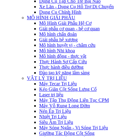
Dụng Cụ Tập Cho Trẻ Bại Não
Xe Lăn - Dụng Cụ Hỗ Trợ Di Chuyển
Dụng Cụ Chỉnh Hình
MÔ HÌNH GIẢI PHẪU
Mô Hình Giải Phẫu Hệ Cơ
Giải phẫu cơ quan - hệ cơ quan
Mô hình chẩn đoán
Giải phẫu hệ xương
Mô hình huyệt vị - châm cứu
Mô hình Nhi khoa
Mô hình động - thực vật
Thực Hành Sơ Cấp Cứu
Thực hành điều dưỡng
Đào tạo kỹ năng lâm sàng
VẬT LÝ TRỊ LIỆU
Máy Tecar Trị Liệu
Kéo Giãn Cột Sống Lưng Cổ
Laser trị liệu
Máy Tập Thụ Động Liên Tục CPM
Máy Vỗ Rung Long Đờm
Nén Ép Trị Liệu
Nhiệt Trị Liệu
Siêu Âm Trị Liệu
Máy Sóng Ngắn - Vi Sóng Trị Liệu
Giường Tác Động Cột Sống