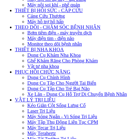
Máy nội soi khí - phế quản
THIẾT BỊ HỒI SỨC - CẤP CỨU
Cáng Cứu Thương
Máy hỗ trợ hô hấp
THEO DÕI - CHĂM SÓC BỆNH NHÂN
Bơm tiêm điện - máy truyền dịch
Máy điện tim - điện não
Monitor theo dõi bệnh nhân
THIẾT BỊ NHA KHOA
Dụng Cụ Khám Nha Khoa
Ghế Khám Răng Cho Phòng Khám
Vật tư nha khoa
PHỤC HỒI CHỨC NĂNG
Dụng Cụ Chỉnh Hình
Dụng Cụ Tập Cho Người Tai Biến
Dụng Cụ Tập Cho Trẻ Bại Não
Xe Lăn - Dụng Cụ Hỗ Trợ Di Chuyển Bệnh Nhân
VẬT LÝ TRỊ LIỆU
Kéo Giãn Cột Sống Lưng Cổ
Laser Trị Liệu
Máy Sóng Ngắn - Vi Sóng Trị Liệu
Máy Tập Thụ Động Liên Tục CPM
Máy Tecar Trị Liệu
Máy Terahertz
Máy Từ Trường Trị Liệu