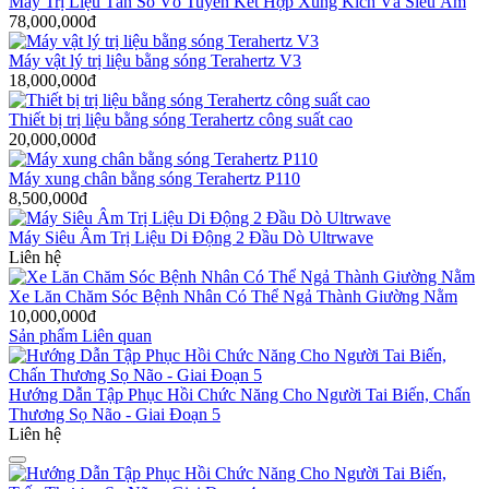
Máy Trị Liệu Tần Số Vô Tuyến Kết Hợp Xung Kích Và Siêu Âm
78,000,000đ
Máy vật lý trị liệu bằng sóng Terahertz V3
18,000,000đ
Thiết bị trị liệu bằng sóng Terahertz công suất cao
20,000,000đ
Máy xung chân bằng sóng Terahertz P110
8,500,000đ
Máy Siêu Âm Trị Liệu Di Động 2 Đầu Dò Ultrwave
Liên hệ
Xe Lăn Chăm Sóc Bệnh Nhân Có Thể Ngả Thành Giường Nằm
10,000,000đ
Sản phẩm Liên quan
Hướng Dẫn Tập Phục Hồi Chức Năng Cho Người Tai Biến, Chấn
Thương Sọ Não - Giai Đoạn 5
Liên hệ