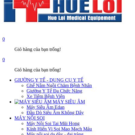
0
Giỏ hàng của bạn trống!
0
Giỏ hàng của bạn trống!
GIƯỜNG Y TẾ - DỤNG CỤ Y TẾ
Ghế Nằm Ngồi Chăm Bệnh Nhân
Giường Y Tế Đa Chức Năng
Xe Tiêm Bệnh Viện
MÁY SIÊU ÂM
Máy Siêu Âm Edan
Đầu Dò Siêu Âm Không Dây
MÁY NỘI SOI
Máy Nội Soi Tai Mũi Họng
Kính Hiển Vi Soi Mao Mạch Máu
Máy nội soi dạ dày - đại tràng