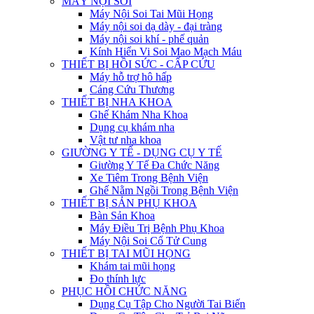
MÁY NỘI SOI
Máy Nội Soi Tai Mũi Họng
Máy nội soi dạ dày - đại tràng
Máy nội soi khí - phế quản
Kính Hiển Vi Soi Mao Mạch Máu
THIẾT BỊ HỒI SỨC - CẤP CỨU
Máy hỗ trợ hô hấp
Cáng Cứu Thương
THIẾT BỊ NHA KHOA
Ghế Khám Nha Khoa
Dụng cụ khám nha
Vật tư nha khoa
GIƯỜNG Y TẾ - DỤNG CỤ Y TẾ
Giường Y Tế Đa Chức Năng
Xe Tiêm Trong Bệnh Viện
Ghế Nằm Ngồi Trong Bệnh Viện
THIẾT BỊ SẢN PHỤ KHOA
Bàn Sản Khoa
Máy Điều Trị Bệnh Phụ Khoa
Máy Nội Soi Cổ Tử Cung
THIẾT BỊ TAI MŨI HỌNG
Khám tai mũi họng
Đo thính lực
PHỤC HỒI CHỨC NĂNG
Dụng Cụ Tập Cho Người Tai Biến