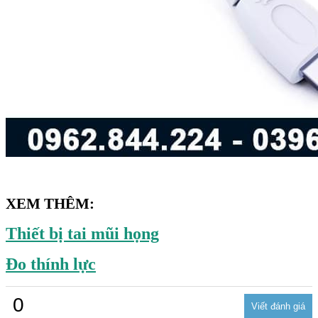
XEM THÊM:
Thiết bị tai mũi họng
Đo thính lực
0