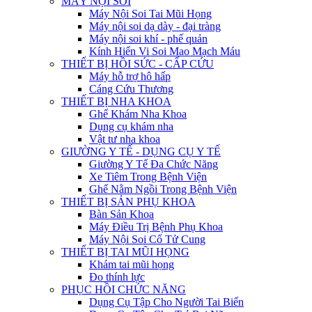
MÁY NỘI SOI
Máy Nội Soi Tai Mũi Họng
Máy nội soi dạ dày - đại tràng
Máy nội soi khí - phế quản
Kính Hiển Vi Soi Mao Mạch Máu
THIẾT BỊ HỒI SỨC - CẤP CỨU
Máy hỗ trợ hô hấp
Cáng Cứu Thương
THIẾT BỊ NHA KHOA
Ghế Khám Nha Khoa
Dụng cụ khám nha
Vật tư nha khoa
GIƯỜNG Y TẾ - DỤNG CỤ Y TẾ
Giường Y Tế Đa Chức Năng
Xe Tiêm Trong Bệnh Viện
Ghế Nằm Ngồi Trong Bệnh Viện
THIẾT BỊ SẢN PHỤ KHOA
Bàn Sản Khoa
Máy Điều Trị Bệnh Phụ Khoa
Máy Nội Soi Cổ Tử Cung
THIẾT BỊ TAI MŨI HỌNG
Khám tai mũi họng
Đo thính lực
PHỤC HỒI CHỨC NĂNG
Dụng Cụ Tập Cho Người Tai Biến