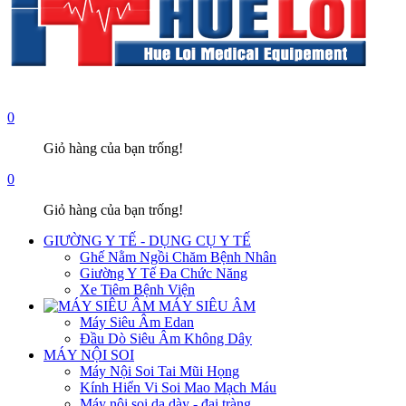
0
Giỏ hàng của bạn trống!
0
Giỏ hàng của bạn trống!
GIƯỜNG Y TẾ - DỤNG CỤ Y TẾ
Ghế Nằm Ngồi Chăm Bệnh Nhân
Giường Y Tế Đa Chức Năng
Xe Tiêm Bệnh Viện
MÁY SIÊU ÂM
Máy Siêu Âm Edan
Đầu Dò Siêu Âm Không Dây
MÁY NỘI SOI
Máy Nội Soi Tai Mũi Họng
Kính Hiển Vi Soi Mao Mạch Máu
Máy nội soi dạ dày - đại tràng