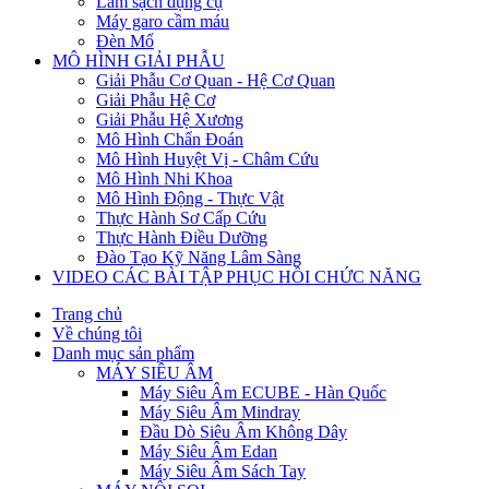
Làm sạch dụng cụ
Máy garo cầm máu
Đèn Mổ
MÔ HÌNH GIẢI PHẪU
Giải Phẫu Cơ Quan - Hệ Cơ Quan
Giải Phẫu Hệ Cơ
Giải Phẫu Hệ Xương
Mô Hình Chẩn Đoán
Mô Hình Huyệt Vị - Châm Cứu
Mô Hình Nhi Khoa
Mô Hình Động - Thực Vật
Thực Hành Sơ Cấp Cứu
Thực Hành Điều Dưỡng
Đào Tạo Kỹ Năng Lâm Sàng
VIDEO CÁC BÀI TẬP PHỤC HỒI CHỨC NĂNG
Trang chủ
Về chúng tôi
Danh mục sản phẩm
MÁY SIÊU ÂM
Máy Siêu Âm ECUBE - Hàn Quốc
Máy Siêu Âm Mindray
Đầu Dò Siêu Âm Không Dây
Máy Siêu Âm Edan
Máy Siêu Âm Sách Tay