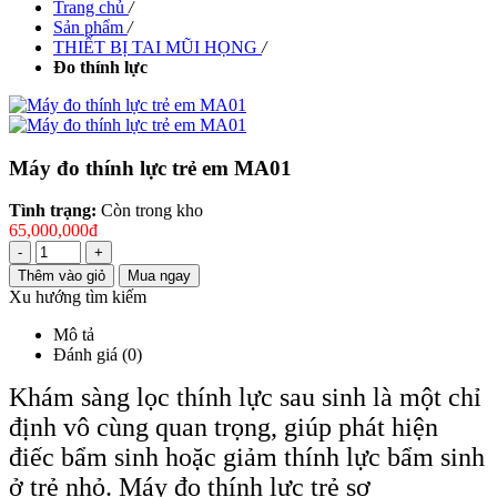
Trang chủ
/
Sản phẩm
/
THIẾT BỊ TAI MŨI HỌNG
/
Đo thính lực
Máy đo thính lực trẻ em MA01
Tình trạng:
Còn trong kho
65,000,000đ
-
+
Thêm vào giỏ
Mua ngay
Xu hướng tìm kiếm
Mô tả
Đánh giá (0)
Khám sàng lọc thính lực sau sinh là một chỉ
định vô cùng quan trọng, giúp phát hiện
điếc bẩm sinh hoặc giảm thính lực bẩm sinh
ở trẻ nhỏ. Máy đo thính lực trẻ sơ