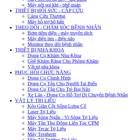
Máy nội soi khí - phế quản
THIẾT BỊ HỒI SỨC - CẤP CỨU
Cáng Cứu Thương
Máy hỗ trợ hô hấp
THEO DÕI - CHĂM SÓC BỆNH NHÂN
Bơm tiêm điện - máy truyền dịch
Máy điện tim - điện não
Monitor theo dõi bệnh nhân
THIẾT BỊ NHA KHOA
Dụng Cụ Khám Nha Khoa
Ghế Khám Răng Cho Phòng Khám
Vật tư nha khoa
PHỤC HỒI CHỨC NĂNG
Dụng Cụ Chỉnh Hình
Dụng Cụ Tập Cho Người Tai Biến
Dụng Cụ Tập Cho Trẻ Bại Não
Xe Lăn - Dụng Cụ Hỗ Trợ Di Chuyển Bệnh Nhân
VẬT LÝ TRỊ LIỆU
Kéo Giãn Cột Sống Lưng Cổ
Laser Trị Liệu
Máy Sóng Ngắn - Vi Sóng Trị Liệu
Máy Tập Thụ Động Liên Tục CPM
Máy Tecar Trị Liệu
Máy Terahertz
Máy Từ Trường Trị Liệu