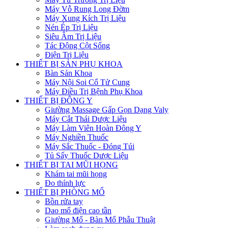
Máy Vỗ Rung Long Đờm
Máy Xung Kích Trị Liệu
Nén Ép Trị Liệu
Siêu Âm Trị Liệu
Tác Động Cột Sống
Điện Trị Liệu
THIẾT BỊ SẢN PHỤ KHOA
Bàn Sản Khoa
Máy Nội Soi Cổ Tử Cung
Máy Điều Trị Bệnh Phụ Khoa
THIẾT BỊ ĐÔNG Y
Giường Massage Gấp Gọn Dạng Valy
Máy Cắt Thái Dược Liệu
Máy Làm Viên Hoàn Đông Y
Máy Nghiền Thuốc
Máy Sắc Thuốc - Đóng Túi
Tủ Sấy Thuốc Dược Liệu
THIẾT BỊ TAI MŨI HỌNG
Khám tai mũi họng
Đo thính lực
THIẾT BỊ PHÒNG MỔ
Bồn rửa tay
Dao mổ điện cao tần
Giường Mổ - Bàn Mổ Phẫu Thuật