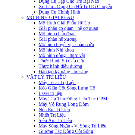
Dụng Cụ Tập Cho Trẻ Bại Não
Xe Lăn - Dụng Cụ Hỗ Trợ Di Chuyển
Dụng Cụ Chỉnh Hình
MÔ HÌNH GIẢI PHẪU
Mô Hình Giải Phẫu Hệ Cơ
Giải phẫu cơ quan - hệ cơ quan
Mô hình chẩn đoán
Giải phẫu hệ xương
Mô hình huyệt vị - châm cứu
Mô hình Nhi khoa
Mô hình động - thực vật
Thực Hành Sơ Cấp Cứu
Thực hành điều dưỡng
Đào tạo kỹ năng lâm sàng
VẬT LÝ TRỊ LIỆU
Máy Tecar Trị Liệu
Kéo Giãn Cột Sống Lưng Cổ
Laser trị liệu
Máy Tập Thụ Động Liên Tục CPM
Máy Vỗ Rung Long Đờm
Nén Ép Trị Liệu
Nhiệt Trị Liệu
Siêu Âm Trị Liệu
Máy Sóng Ngắn - Vi Sóng Trị Liệu
Giường Tác Động Cột Sống