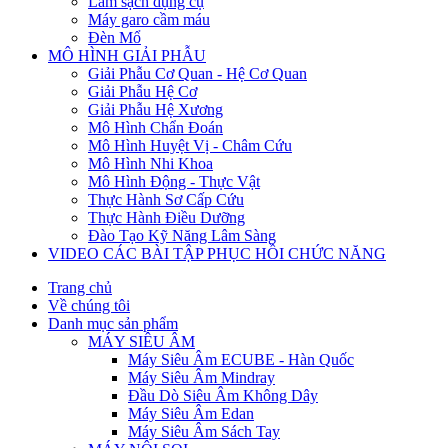
Làm sạch dụng cụ
Máy garo cầm máu
Đèn Mổ
MÔ HÌNH GIẢI PHẪU
Giải Phẫu Cơ Quan - Hệ Cơ Quan
Giải Phẫu Hệ Cơ
Giải Phẫu Hệ Xương
Mô Hình Chẩn Đoán
Mô Hình Huyệt Vị - Châm Cứu
Mô Hình Nhi Khoa
Mô Hình Động - Thực Vật
Thực Hành Sơ Cấp Cứu
Thực Hành Điều Dưỡng
Đào Tạo Kỹ Năng Lâm Sàng
VIDEO CÁC BÀI TẬP PHỤC HỒI CHỨC NĂNG
Trang chủ
Về chúng tôi
Danh mục sản phẩm
MÁY SIÊU ÂM
Máy Siêu Âm ECUBE - Hàn Quốc
Máy Siêu Âm Mindray
Đầu Dò Siêu Âm Không Dây
Máy Siêu Âm Edan
Máy Siêu Âm Sách Tay