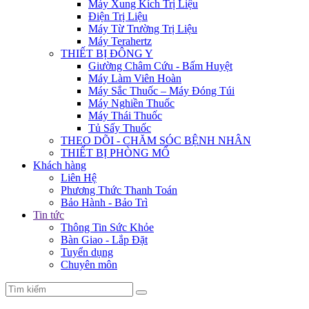
Máy Xung Kích Trị Liệu
Điện Trị Liệu
Máy Từ Trường Trị Liệu
Máy Terahertz
THIẾT BỊ ĐÔNG Y
Giường Châm Cứu - Bấm Huyệt
Máy Làm Viên Hoàn
Máy Sắc Thuốc – Máy Đóng Túi
Máy Nghiền Thuốc
Máy Thái Thuốc
Tủ Sấy Thuốc
THEO DÕI - CHĂM SÓC BỆNH NHÂN
THIẾT BỊ PHÒNG MỔ
Khách hàng
Liên Hệ
Phương Thức Thanh Toán
Bảo Hành - Bảo Trì
Tin tức
Thông Tin Sức Khỏe
Bàn Giao - Lắp Đặt
Tuyển dụng
Chuyên môn