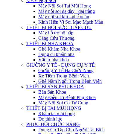
MÁY NỘI SOI
Máy Nội Soi Tai Mũi Họng
Máy nội soi dạ dày - đại tràng
Máy nội soi khí - phế quản
Kính Hiển Vi Soi Mao Mạch Máu
THIẾT BỊ HỒI SỨC - CẤP CỨU
Máy hỗ trợ hô hấp
Cáng Cứu Thương
THIẾT BỊ NHA KHOA
Ghế Khám Nha Khoa
Dụng cụ khám nha
Vật tư nha khoa
GIƯỜNG Y TẾ - DỤNG CỤ Y TẾ
Giường Y Tế Đa Chức Năng
Xe Tiêm Trong Bệnh Viện
Ghế Nằm Ngồi Trong Bệnh Viện
THIẾT BỊ SẢN PHỤ KHOA
Bàn Sản Khoa
Máy Điều Trị Bệnh Phụ Khoa
Máy Nội Soi Cổ Tử Cung
THIẾT BỊ TAI MŨI HỌNG
Khám tai mũi họng
Đo thính lực
PHỤC HỒI CHỨC NĂNG
Dụng Cụ Tập Cho Người Tai Biến