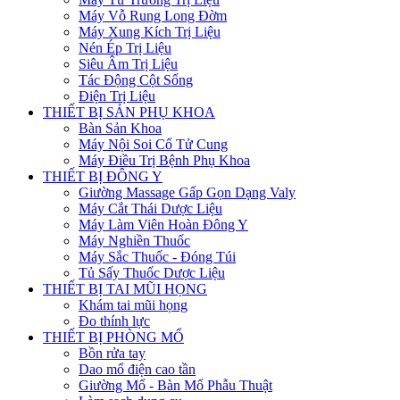
Máy Vỗ Rung Long Đờm
Máy Xung Kích Trị Liệu
Nén Ép Trị Liệu
Siêu Âm Trị Liệu
Tác Động Cột Sống
Điện Trị Liệu
THIẾT BỊ SẢN PHỤ KHOA
Bàn Sản Khoa
Máy Nội Soi Cổ Tử Cung
Máy Điều Trị Bệnh Phụ Khoa
THIẾT BỊ ĐÔNG Y
Giường Massage Gấp Gọn Dạng Valy
Máy Cắt Thái Dược Liệu
Máy Làm Viên Hoàn Đông Y
Máy Nghiền Thuốc
Máy Sắc Thuốc - Đóng Túi
Tủ Sấy Thuốc Dược Liệu
THIẾT BỊ TAI MŨI HỌNG
Khám tai mũi họng
Đo thính lực
THIẾT BỊ PHÒNG MỔ
Bồn rửa tay
Dao mổ điện cao tần
Giường Mổ - Bàn Mổ Phẫu Thuật