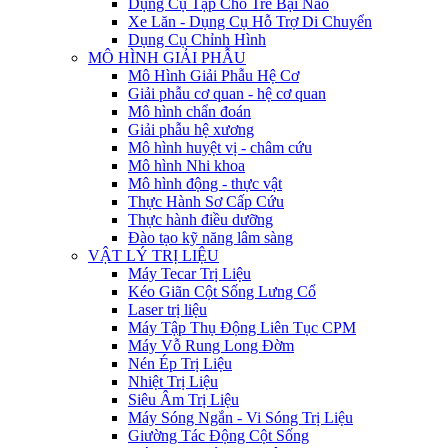
Dụng Cụ Tập Cho Trẻ Bại Não
Xe Lăn - Dụng Cụ Hỗ Trợ Di Chuyển
Dụng Cụ Chỉnh Hình
MÔ HÌNH GIẢI PHẪU
Mô Hình Giải Phẫu Hệ Cơ
Giải phẫu cơ quan - hệ cơ quan
Mô hình chẩn đoán
Giải phẫu hệ xương
Mô hình huyệt vị - châm cứu
Mô hình Nhi khoa
Mô hình động - thực vật
Thực Hành Sơ Cấp Cứu
Thực hành điều dưỡng
Đào tạo kỹ năng lâm sàng
VẬT LÝ TRỊ LIỆU
Máy Tecar Trị Liệu
Kéo Giãn Cột Sống Lưng Cổ
Laser trị liệu
Máy Tập Thụ Động Liên Tục CPM
Máy Vỗ Rung Long Đờm
Nén Ép Trị Liệu
Nhiệt Trị Liệu
Siêu Âm Trị Liệu
Máy Sóng Ngắn - Vi Sóng Trị Liệu
Giường Tác Động Cột Sống