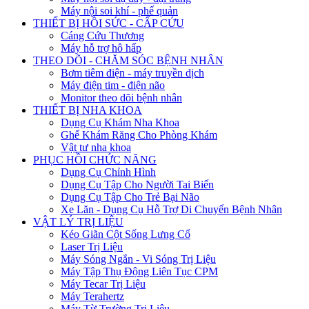
Máy nội soi khí - phế quản
THIẾT BỊ HỒI SỨC - CẤP CỨU
Cáng Cứu Thương
Máy hỗ trợ hô hấp
THEO DÕI - CHĂM SÓC BỆNH NHÂN
Bơm tiêm điện - máy truyền dịch
Máy điện tim - điện não
Monitor theo dõi bệnh nhân
THIẾT BỊ NHA KHOA
Dụng Cụ Khám Nha Khoa
Ghế Khám Răng Cho Phòng Khám
Vật tư nha khoa
PHỤC HỒI CHỨC NĂNG
Dụng Cụ Chỉnh Hình
Dụng Cụ Tập Cho Người Tai Biến
Dụng Cụ Tập Cho Trẻ Bại Não
Xe Lăn - Dụng Cụ Hỗ Trợ Di Chuyển Bệnh Nhân
VẬT LÝ TRỊ LIỆU
Kéo Giãn Cột Sống Lưng Cổ
Laser Trị Liệu
Máy Sóng Ngắn - Vi Sóng Trị Liệu
Máy Tập Thụ Động Liên Tục CPM
Máy Tecar Trị Liệu
Máy Terahertz
Máy Từ Trường Trị Liệu