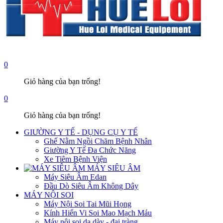
0
Giỏ hàng của bạn trống!
0
Giỏ hàng của bạn trống!
GIƯỜNG Y TẾ - DỤNG CỤ Y TẾ
Ghế Nằm Ngồi Chăm Bệnh Nhân
Giường Y Tế Đa Chức Năng
Xe Tiêm Bệnh Viện
MÁY SIÊU ÂM
Máy Siêu Âm Edan
Đầu Dò Siêu Âm Không Dây
MÁY NỘI SOI
Máy Nội Soi Tai Mũi Họng
Kính Hiển Vi Soi Mao Mạch Máu
Máy nội soi dạ dày - đại tràng