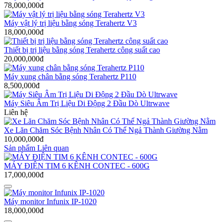
78,000,000đ
Máy vật lý trị liệu bằng sóng Terahertz V3
18,000,000đ
Thiết bị trị liệu bằng sóng Terahertz công suất cao
20,000,000đ
Máy xung chân bằng sóng Terahertz P110
8,500,000đ
Máy Siêu Âm Trị Liệu Di Động 2 Đầu Dò Ultrwave
Liên hệ
Xe Lăn Chăm Sóc Bệnh Nhân Có Thể Ngả Thành Giường Nằm
10,000,000đ
Sản phẩm Liên quan
MÁY ĐIỆN TIM 6 KÊNH CONTEC - 600G
17,000,000đ
Máy monitor Infunix IP-1020
18,000,000đ