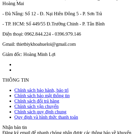
Hoàng Mai
- Đà Nẵng: Số 12 - Đ. Nại Hiên Đông 5 - P. Sơn Trà
- TP. HCM: Số 449/55 Đ.Trường Chinh - P. Tân Bình
Điện thoại: 0962.844.224 - 0396.979.146
Gmail: thietbiykhoahueloi@gmail.com
Giám đốc: Hoàng Minh Lợi
THÔNG TIN
Chính sách bảo hành, bảo trì
Chính sách bảo mật thông tin
Chính sách đổi trả hàng
Chính sách vận chuyển
Chính sách quy định chung
Quy định và hình thức thanh toán
Nhận bản tin
Đăng ký email để nhanh chóng nhận được các thông báo về khuyến