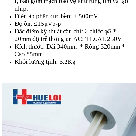
I, bao gồm mạch bảo vệ khử rung tim và tạo
nhịp.
Điện áp phân cực bền: ± 500mV
Độ ồn: ≤15μVp-p
Đặc điểm kỹ thuật cầu chì: 2 chiếc φ5 *
20mm độ trễ thời gian AC; T1.6AL 250V
Kích thước: Dài 340mm * Rộng 320mm *
Cao 85mm
Khối lượng tịnh: 3.2Kg