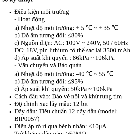
Điều kiện môi trường
- Hoạt động
a) Nhiệt độ môi trường: + 5 ℃ ~ + 35 ℃
b) Độ ẩm tương đối: ≤80%
c) Nguồn điện: AC: 100V ~ 240V, 50 / 60Hz
DC: 18V, pin lithium có thể sạc lại 3500 mAh
d) Áp suất khí quyển : 86kPa ~ 106kPa
- Vận chuyển và Bảo quản
a) Nhiệt độ môi trường: -40 ℃ ~ 55 ℃
b) Độ ẩm tương đối: ≤95%
c) Áp suất khí quyển: 50kPa ~ 106kPa
Cách đầu vào: Bảo vệ nổi và khử rung tim
Độ chính xác lấy mẫu: 12 bit
Dây dẫn: Tiêu chuẩn 12 dây dẫn (model:
BIP0057)
Điện áp rò rỉ qua bệnh nhân: <10μA
Trở kháng đầu vào: ≥50MΩ