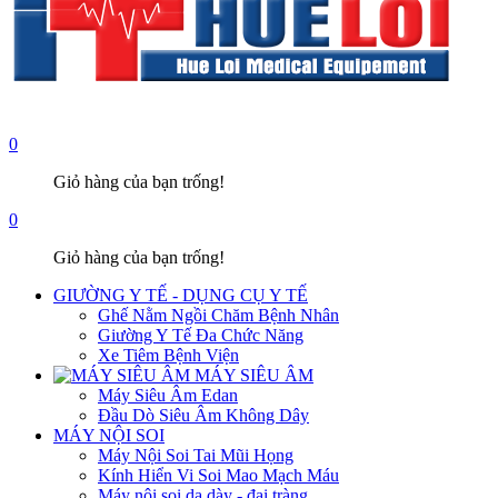
0
Giỏ hàng của bạn trống!
0
Giỏ hàng của bạn trống!
GIƯỜNG Y TẾ - DỤNG CỤ Y TẾ
Ghế Nằm Ngồi Chăm Bệnh Nhân
Giường Y Tế Đa Chức Năng
Xe Tiêm Bệnh Viện
MÁY SIÊU ÂM
Máy Siêu Âm Edan
Đầu Dò Siêu Âm Không Dây
MÁY NỘI SOI
Máy Nội Soi Tai Mũi Họng
Kính Hiển Vi Soi Mao Mạch Máu
Máy nội soi dạ dày - đại tràng