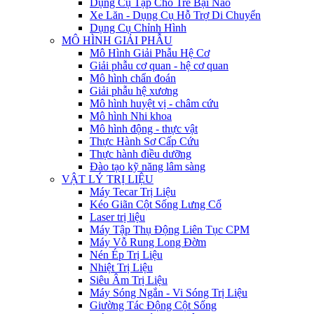
Dụng Cụ Tập Cho Trẻ Bại Não
Xe Lăn - Dụng Cụ Hỗ Trợ Di Chuyển
Dụng Cụ Chỉnh Hình
MÔ HÌNH GIẢI PHẪU
Mô Hình Giải Phẫu Hệ Cơ
Giải phẫu cơ quan - hệ cơ quan
Mô hình chẩn đoán
Giải phẫu hệ xương
Mô hình huyệt vị - châm cứu
Mô hình Nhi khoa
Mô hình động - thực vật
Thực Hành Sơ Cấp Cứu
Thực hành điều dưỡng
Đào tạo kỹ năng lâm sàng
VẬT LÝ TRỊ LIỆU
Máy Tecar Trị Liệu
Kéo Giãn Cột Sống Lưng Cổ
Laser trị liệu
Máy Tập Thụ Động Liên Tục CPM
Máy Vỗ Rung Long Đờm
Nén Ép Trị Liệu
Nhiệt Trị Liệu
Siêu Âm Trị Liệu
Máy Sóng Ngắn - Vi Sóng Trị Liệu
Giường Tác Động Cột Sống