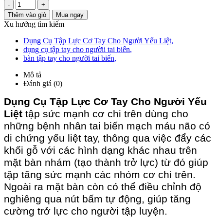
-
+
Thêm vào giỏ
Mua ngay
Xu hướng tìm kiếm
Dụng Cụ Tập Lực Cơ Tay Cho Người Yếu Liệt
,
dụng cụ tập tay cho ngườii tai biến
,
bàn tập tay cho người tai biến
,
Mô tả
Đánh giá (0)
Dụng Cụ Tập Lực Cơ Tay Cho Người Yếu
Liệt
tập sức mạnh cơ chi trên dùng cho
những bệnh nhân tai biến mạch máu não có
di chứng yếu liệt tay, thông qua việc đẩy các
khối gỗ với các hình dạng khác nhau trên
mặt bàn nhám (tạo thành trở lực) từ đó giúp
tập tăng sức mạnh các nhóm cơ chi trên.
Ngoài ra mặt bàn còn có thể điều chỉnh độ
nghiêng qua nút bấm tự động, giúp tăng
cường trở lực cho người tập luyện.