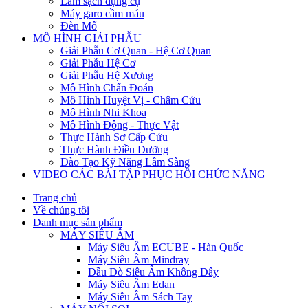
Làm sạch dụng cụ
Máy garo cầm máu
Đèn Mổ
MÔ HÌNH GIẢI PHẪU
Giải Phẫu Cơ Quan - Hệ Cơ Quan
Giải Phẫu Hệ Cơ
Giải Phẫu Hệ Xương
Mô Hình Chẩn Đoán
Mô Hình Huyệt Vị - Châm Cứu
Mô Hình Nhi Khoa
Mô Hình Động - Thực Vật
Thực Hành Sơ Cấp Cứu
Thực Hành Điều Dưỡng
Đào Tạo Kỹ Năng Lâm Sàng
VIDEO CÁC BÀI TẬP PHỤC HỒI CHỨC NĂNG
Trang chủ
Về chúng tôi
Danh mục sản phẩm
MÁY SIÊU ÂM
Máy Siêu Âm ECUBE - Hàn Quốc
Máy Siêu Âm Mindray
Đầu Dò Siêu Âm Không Dây
Máy Siêu Âm Edan
Máy Siêu Âm Sách Tay