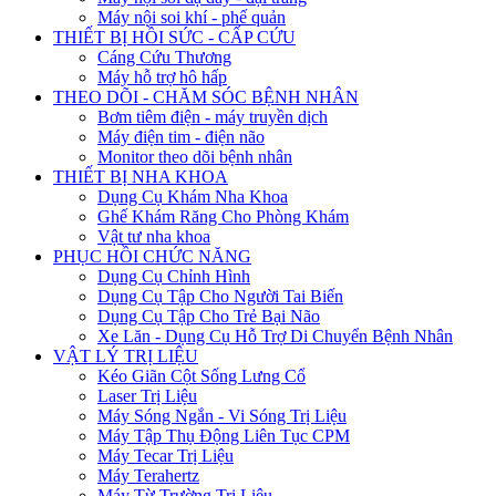
Máy nội soi khí - phế quản
THIẾT BỊ HỒI SỨC - CẤP CỨU
Cáng Cứu Thương
Máy hỗ trợ hô hấp
THEO DÕI - CHĂM SÓC BỆNH NHÂN
Bơm tiêm điện - máy truyền dịch
Máy điện tim - điện não
Monitor theo dõi bệnh nhân
THIẾT BỊ NHA KHOA
Dụng Cụ Khám Nha Khoa
Ghế Khám Răng Cho Phòng Khám
Vật tư nha khoa
PHỤC HỒI CHỨC NĂNG
Dụng Cụ Chỉnh Hình
Dụng Cụ Tập Cho Người Tai Biến
Dụng Cụ Tập Cho Trẻ Bại Não
Xe Lăn - Dụng Cụ Hỗ Trợ Di Chuyển Bệnh Nhân
VẬT LÝ TRỊ LIỆU
Kéo Giãn Cột Sống Lưng Cổ
Laser Trị Liệu
Máy Sóng Ngắn - Vi Sóng Trị Liệu
Máy Tập Thụ Động Liên Tục CPM
Máy Tecar Trị Liệu
Máy Terahertz
Máy Từ Trường Trị Liệu