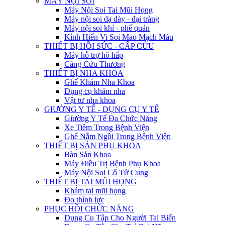
MÁY NỘI SOI
Máy Nội Soi Tai Mũi Họng
Máy nội soi dạ dày - đại tràng
Máy nội soi khí - phế quản
Kính Hiển Vi Soi Mao Mạch Máu
THIẾT BỊ HỒI SỨC - CẤP CỨU
Máy hỗ trợ hô hấp
Cáng Cứu Thương
THIẾT BỊ NHA KHOA
Ghế Khám Nha Khoa
Dụng cụ khám nha
Vật tư nha khoa
GIƯỜNG Y TẾ - DỤNG CỤ Y TẾ
Giường Y Tế Đa Chức Năng
Xe Tiêm Trong Bệnh Viện
Ghế Nằm Ngồi Trong Bệnh Viện
THIẾT BỊ SẢN PHỤ KHOA
Bàn Sản Khoa
Máy Điều Trị Bệnh Phụ Khoa
Máy Nội Soi Cổ Tử Cung
THIẾT BỊ TAI MŨI HỌNG
Khám tai mũi họng
Đo thính lực
PHỤC HỒI CHỨC NĂNG
Dụng Cụ Tập Cho Người Tai Biến