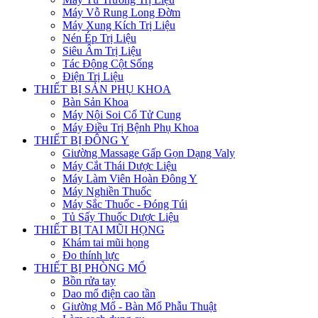
Máy Vỗ Rung Long Đờm
Máy Xung Kích Trị Liệu
Nén Ép Trị Liệu
Siêu Âm Trị Liệu
Tác Động Cột Sống
Điện Trị Liệu
THIẾT BỊ SẢN PHỤ KHOA
Bàn Sản Khoa
Máy Nội Soi Cổ Tử Cung
Máy Điều Trị Bệnh Phụ Khoa
THIẾT BỊ ĐÔNG Y
Giường Massage Gấp Gọn Dạng Valy
Máy Cắt Thái Dược Liệu
Máy Làm Viên Hoàn Đông Y
Máy Nghiền Thuốc
Máy Sắc Thuốc - Đóng Túi
Tủ Sấy Thuốc Dược Liệu
THIẾT BỊ TAI MŨI HỌNG
Khám tai mũi họng
Đo thính lực
THIẾT BỊ PHÒNG MỔ
Bồn rửa tay
Dao mổ điện cao tần
Giường Mổ - Bàn Mổ Phẫu Thuật