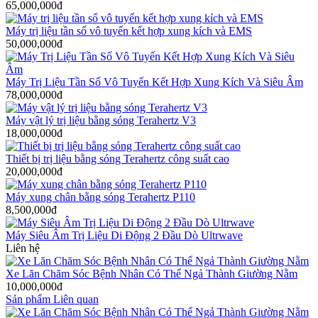
65,000,000đ
Máy trị liệu tần số vô tuyến kết hợp xung kích và EMS
50,000,000đ
Máy Trị Liệu Tần Số Vô Tuyến Kết Hợp Xung Kích Và Siêu Âm
78,000,000đ
Máy vật lý trị liệu bằng sóng Terahertz V3
18,000,000đ
Thiết bị trị liệu bằng sóng Terahertz công suất cao
20,000,000đ
Máy xung chân bằng sóng Terahertz P110
8,500,000đ
Máy Siêu Âm Trị Liệu Di Động 2 Đầu Dò Ultrwave
Liên hệ
Xe Lăn Chăm Sóc Bệnh Nhân Có Thể Ngả Thành Giường Nằm
10,000,000đ
Sản phẩm Liên quan