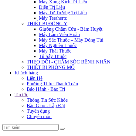
Máy Xung Kích Trị Liệu
Điện Trị Liệu
Máy Từ Trường Trị Liệu
Máy Terahertz
THIẾT BỊ ĐÔNG Y
Giường Châm Cứu - Bấm Huyệt
Máy Làm Viên Hoàn
Máy Sắc Thuốc – Máy Đóng Túi
Máy Nghiền Thuốc
Máy Thái Thuốc
Tủ Sấy Thuốc
THEO DÕI - CHĂM SÓC BỆNH NHÂN
THIẾT BỊ PHÒNG MỔ
Khách hàng
Liên Hệ
Phương Thức Thanh Toán
Bảo Hành - Bảo Trì
Tin tức
Thông Tin Sức Khỏe
Bàn Giao - Lắp Đặt
Tuyển dụng
Chuyên môn