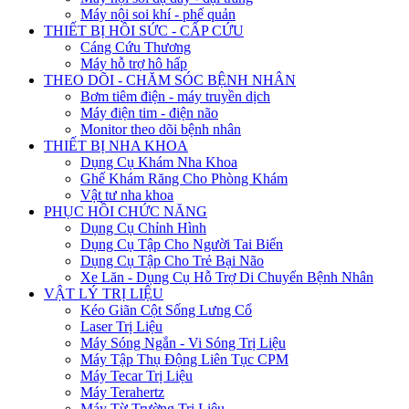
Máy nội soi khí - phế quản
THIẾT BỊ HỒI SỨC - CẤP CỨU
Cáng Cứu Thương
Máy hỗ trợ hô hấp
THEO DÕI - CHĂM SÓC BỆNH NHÂN
Bơm tiêm điện - máy truyền dịch
Máy điện tim - điện não
Monitor theo dõi bệnh nhân
THIẾT BỊ NHA KHOA
Dụng Cụ Khám Nha Khoa
Ghế Khám Răng Cho Phòng Khám
Vật tư nha khoa
PHỤC HỒI CHỨC NĂNG
Dụng Cụ Chỉnh Hình
Dụng Cụ Tập Cho Người Tai Biến
Dụng Cụ Tập Cho Trẻ Bại Não
Xe Lăn - Dụng Cụ Hỗ Trợ Di Chuyển Bệnh Nhân
VẬT LÝ TRỊ LIỆU
Kéo Giãn Cột Sống Lưng Cổ
Laser Trị Liệu
Máy Sóng Ngắn - Vi Sóng Trị Liệu
Máy Tập Thụ Động Liên Tục CPM
Máy Tecar Trị Liệu
Máy Terahertz
Máy Từ Trường Trị Liệu