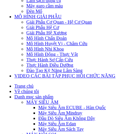
Làm sạch dụng cụ
Máy garo cầm máu
Đèn Mổ
MÔ HÌNH GIẢI PHẪU
Giải Phẫu Cơ Quan - Hệ Cơ Quan
Giải Phẫu Hệ Cơ
Giải Phẫu Hệ Xương
Mô Hình Chẩn Đoán
Mô Hình Huyệt Vị - Châm Cứu
Mô Hình Nhi Khoa
Mô Hình Động - Thực Vật
Thực Hành Sơ Cấp Cứu
Thực Hành Điều Dưỡng
Đào Tạo Kỹ Năng Lâm Sàng
VIDEO CÁC BÀI TẬP PHỤC HỒI CHỨC NĂNG
Trang chủ
Về chúng tôi
Danh mục sản phẩm
MÁY SIÊU ÂM
Máy Siêu Âm ECUBE - Hàn Quốc
Máy Siêu Âm Mindray
Đầu Dò Siêu Âm Không Dây
Máy Siêu Âm Edan
Máy Siêu Âm Sách Tay