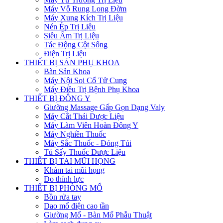
Máy Vỗ Rung Long Đờm
Máy Xung Kích Trị Liệu
Nén Ép Trị Liệu
Siêu Âm Trị Liệu
Tác Động Cột Sống
Điện Trị Liệu
THIẾT BỊ SẢN PHỤ KHOA
Bàn Sản Khoa
Máy Nội Soi Cổ Tử Cung
Máy Điều Trị Bệnh Phụ Khoa
THIẾT BỊ ĐÔNG Y
Giường Massage Gấp Gọn Dạng Valy
Máy Cắt Thái Dược Liệu
Máy Làm Viên Hoàn Đông Y
Máy Nghiền Thuốc
Máy Sắc Thuốc - Đóng Túi
Tủ Sấy Thuốc Dược Liệu
THIẾT BỊ TAI MŨI HỌNG
Khám tai mũi họng
Đo thính lực
THIẾT BỊ PHÒNG MỔ
Bồn rửa tay
Dao mổ điện cao tần
Giường Mổ - Bàn Mổ Phẫu Thuật