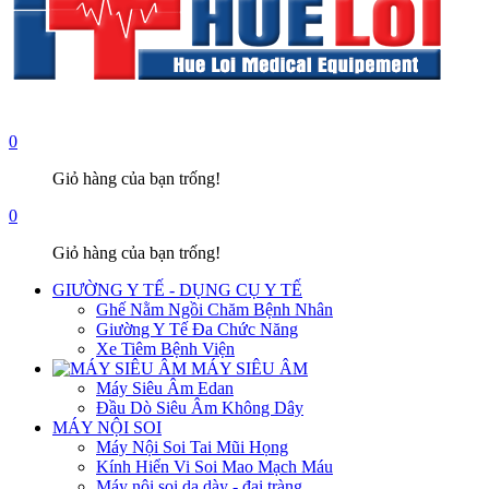
0
Giỏ hàng của bạn trống!
0
Giỏ hàng của bạn trống!
GIƯỜNG Y TẾ - DỤNG CỤ Y TẾ
Ghế Nằm Ngồi Chăm Bệnh Nhân
Giường Y Tế Đa Chức Năng
Xe Tiêm Bệnh Viện
MÁY SIÊU ÂM
Máy Siêu Âm Edan
Đầu Dò Siêu Âm Không Dây
MÁY NỘI SOI
Máy Nội Soi Tai Mũi Họng
Kính Hiển Vi Soi Mao Mạch Máu
Máy nội soi dạ dày - đại tràng