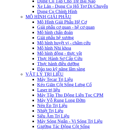
Dụng Cụ Tập Cho Trẻ Bại Não
Xe Lăn - Dụng Cụ Hỗ Trợ Di Chuyển
Dụng Cụ Chỉnh Hình
MÔ HÌNH GIẢI PHẪU
Mô Hình Giải Phẫu Hệ Cơ
Giải phẫu cơ quan - hệ cơ quan
Mô hình chẩn đoán
Giải phẫu hệ xương
Mô hình huyệt vị - châm cứu
Mô hình Nhi khoa
Mô hình động - thực vật
Thực Hành Sơ Cấp Cứu
Thực hành điều dưỡng
Đào tạo kỹ năng lâm sàng
VẬT LÝ TRỊ LIỆU
Máy Tecar Trị Liệu
Kéo Giãn Cột Sống Lưng Cổ
Laser trị liệu
Máy Tập Thụ Động Liên Tục CPM
Máy Vỗ Rung Long Đờm
Nén Ép Trị Liệu
Nhiệt Trị Liệu
Siêu Âm Trị Liệu
Máy Sóng Ngắn - Vi Sóng Trị Liệu
Giường Tác Động Cột Sống