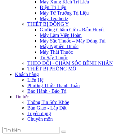
Máy Xung Kích Trị Liệu
Điện Trị Liệu
Máy Từ Trường Trị Liệu
Máy Terahertz
THIẾT BỊ ĐÔNG Y
Giường Châm Cứu - Bấm Huyệt
Máy Làm Viên Hoàn
Máy Sắc Thuốc – Máy Đóng Túi
Máy Nghiền Thuốc
Máy Thái Thuốc
Tủ Sấy Thuốc
THEO DÕI - CHĂM SÓC BỆNH NHÂN
THIẾT BỊ PHÒNG MỔ
Khách hàng
Liên Hệ
Phương Thức Thanh Toán
Bảo Hành - Bảo Trì
Tin tức
Thông Tin Sức Khỏe
Bàn Giao - Lắp Đặt
Tuyển dụng
Chuyên môn