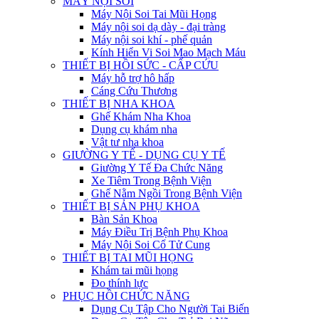
MÁY NỘI SOI
Máy Nội Soi Tai Mũi Họng
Máy nội soi dạ dày - đại tràng
Máy nội soi khí - phế quản
Kính Hiển Vi Soi Mao Mạch Máu
THIẾT BỊ HỒI SỨC - CẤP CỨU
Máy hỗ trợ hô hấp
Cáng Cứu Thương
THIẾT BỊ NHA KHOA
Ghế Khám Nha Khoa
Dụng cụ khám nha
Vật tư nha khoa
GIƯỜNG Y TẾ - DỤNG CỤ Y TẾ
Giường Y Tế Đa Chức Năng
Xe Tiêm Trong Bệnh Viện
Ghế Nằm Ngồi Trong Bệnh Viện
THIẾT BỊ SẢN PHỤ KHOA
Bàn Sản Khoa
Máy Điều Trị Bệnh Phụ Khoa
Máy Nội Soi Cổ Tử Cung
THIẾT BỊ TAI MŨI HỌNG
Khám tai mũi họng
Đo thính lực
PHỤC HỒI CHỨC NĂNG
Dụng Cụ Tập Cho Người Tai Biến