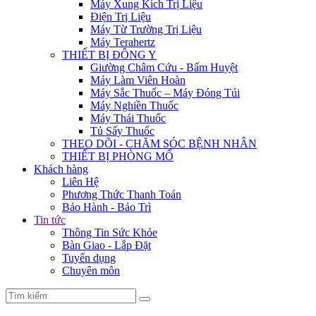
Máy Xung Kích Trị Liệu
Điện Trị Liệu
Máy Từ Trường Trị Liệu
Máy Terahertz
THIẾT BỊ ĐÔNG Y
Giường Châm Cứu - Bấm Huyệt
Máy Làm Viên Hoàn
Máy Sắc Thuốc – Máy Đóng Túi
Máy Nghiền Thuốc
Máy Thái Thuốc
Tủ Sấy Thuốc
THEO DÕI - CHĂM SÓC BỆNH NHÂN
THIẾT BỊ PHÒNG MỔ
Khách hàng
Liên Hệ
Phương Thức Thanh Toán
Bảo Hành - Bảo Trì
Tin tức
Thông Tin Sức Khỏe
Bàn Giao - Lắp Đặt
Tuyển dụng
Chuyên môn