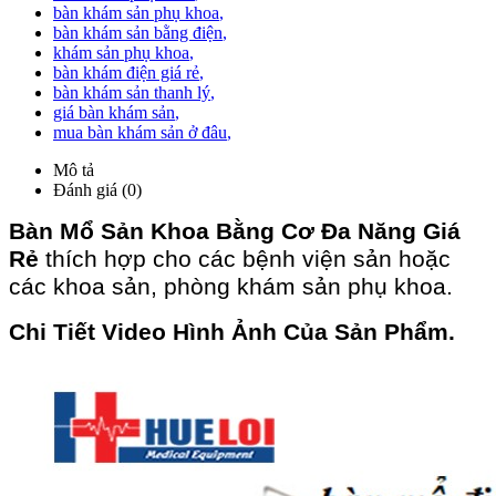
bàn khám sản phụ khoa
,
bàn khám sản bằng điện
,
khám sản phụ khoa
,
bàn khám điện giá rẻ
,
bàn khám sản thanh lý
,
giá bàn khám sản
,
mua bàn khám sản ở đâu
,
Mô tả
Đánh giá (0)
Bàn Mổ Sản Khoa Bằng Cơ Đa Năng Giá
Rẻ
thích hợp cho các bệnh viện sản hoặc
các khoa sản, phòng khám sản phụ khoa.
Chi Tiết Video Hình Ảnh Của Sản Phẩm.