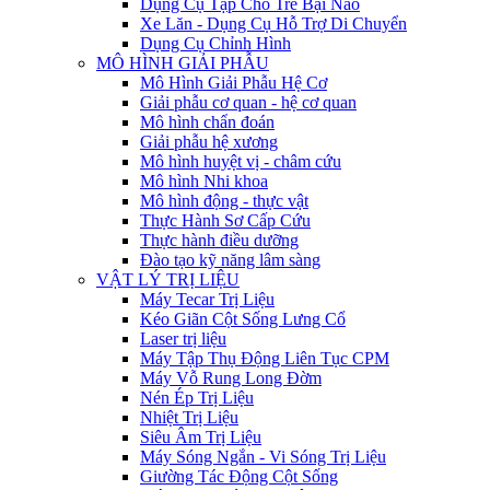
Dụng Cụ Tập Cho Trẻ Bại Não
Xe Lăn - Dụng Cụ Hỗ Trợ Di Chuyển
Dụng Cụ Chỉnh Hình
MÔ HÌNH GIẢI PHẪU
Mô Hình Giải Phẫu Hệ Cơ
Giải phẫu cơ quan - hệ cơ quan
Mô hình chẩn đoán
Giải phẫu hệ xương
Mô hình huyệt vị - châm cứu
Mô hình Nhi khoa
Mô hình động - thực vật
Thực Hành Sơ Cấp Cứu
Thực hành điều dưỡng
Đào tạo kỹ năng lâm sàng
VẬT LÝ TRỊ LIỆU
Máy Tecar Trị Liệu
Kéo Giãn Cột Sống Lưng Cổ
Laser trị liệu
Máy Tập Thụ Động Liên Tục CPM
Máy Vỗ Rung Long Đờm
Nén Ép Trị Liệu
Nhiệt Trị Liệu
Siêu Âm Trị Liệu
Máy Sóng Ngắn - Vi Sóng Trị Liệu
Giường Tác Động Cột Sống