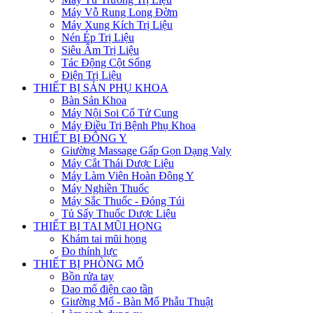
Máy Vỗ Rung Long Đờm
Máy Xung Kích Trị Liệu
Nén Ép Trị Liệu
Siêu Âm Trị Liệu
Tác Động Cột Sống
Điện Trị Liệu
THIẾT BỊ SẢN PHỤ KHOA
Bàn Sản Khoa
Máy Nội Soi Cổ Tử Cung
Máy Điều Trị Bệnh Phụ Khoa
THIẾT BỊ ĐÔNG Y
Giường Massage Gấp Gọn Dạng Valy
Máy Cắt Thái Dược Liệu
Máy Làm Viên Hoàn Đông Y
Máy Nghiền Thuốc
Máy Sắc Thuốc - Đóng Túi
Tủ Sấy Thuốc Dược Liệu
THIẾT BỊ TAI MŨI HỌNG
Khám tai mũi họng
Đo thính lực
THIẾT BỊ PHÒNG MỔ
Bồn rửa tay
Dao mổ điện cao tần
Giường Mổ - Bàn Mổ Phẫu Thuật