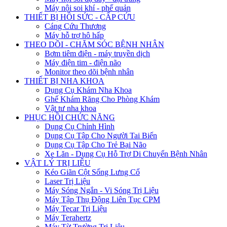
Máy nội soi khí - phế quản
THIẾT BỊ HỒI SỨC - CẤP CỨU
Cáng Cứu Thương
Máy hỗ trợ hô hấp
THEO DÕI - CHĂM SÓC BỆNH NHÂN
Bơm tiêm điện - máy truyền dịch
Máy điện tim - điện não
Monitor theo dõi bệnh nhân
THIẾT BỊ NHA KHOA
Dụng Cụ Khám Nha Khoa
Ghế Khám Răng Cho Phòng Khám
Vật tư nha khoa
PHỤC HỒI CHỨC NĂNG
Dụng Cụ Chỉnh Hình
Dụng Cụ Tập Cho Người Tai Biến
Dụng Cụ Tập Cho Trẻ Bại Não
Xe Lăn - Dụng Cụ Hỗ Trợ Di Chuyển Bệnh Nhân
VẬT LÝ TRỊ LIỆU
Kéo Giãn Cột Sống Lưng Cổ
Laser Trị Liệu
Máy Sóng Ngắn - Vi Sóng Trị Liệu
Máy Tập Thụ Động Liên Tục CPM
Máy Tecar Trị Liệu
Máy Terahertz
Máy Từ Trường Trị Liệu