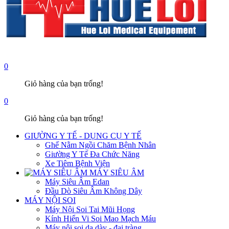
0
Giỏ hàng của bạn trống!
0
Giỏ hàng của bạn trống!
GIƯỜNG Y TẾ - DỤNG CỤ Y TẾ
Ghế Nằm Ngồi Chăm Bệnh Nhân
Giường Y Tế Đa Chức Năng
Xe Tiêm Bệnh Viện
MÁY SIÊU ÂM
Máy Siêu Âm Edan
Đầu Dò Siêu Âm Không Dây
MÁY NỘI SOI
Máy Nội Soi Tai Mũi Họng
Kính Hiển Vi Soi Mao Mạch Máu
Máy nội soi dạ dày - đại tràng