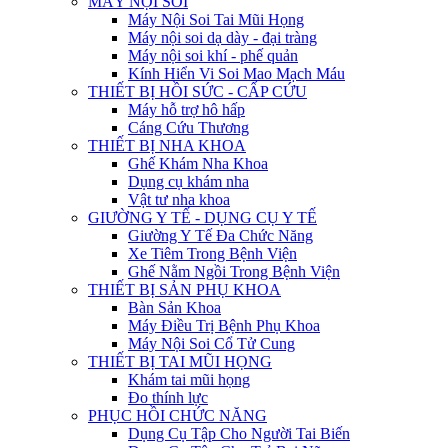
MÁY NỘI SOI
Máy Nội Soi Tai Mũi Họng
Máy nội soi dạ dày - đại tràng
Máy nội soi khí - phế quản
Kính Hiển Vi Soi Mao Mạch Máu
THIẾT BỊ HỒI SỨC - CẤP CỨU
Máy hỗ trợ hô hấp
Cáng Cứu Thương
THIẾT BỊ NHA KHOA
Ghế Khám Nha Khoa
Dụng cụ khám nha
Vật tư nha khoa
GIƯỜNG Y TẾ - DỤNG CỤ Y TẾ
Giường Y Tế Đa Chức Năng
Xe Tiêm Trong Bệnh Viện
Ghế Nằm Ngồi Trong Bệnh Viện
THIẾT BỊ SẢN PHỤ KHOA
Bàn Sản Khoa
Máy Điều Trị Bệnh Phụ Khoa
Máy Nội Soi Cổ Tử Cung
THIẾT BỊ TAI MŨI HỌNG
Khám tai mũi họng
Đo thính lực
PHỤC HỒI CHỨC NĂNG
Dụng Cụ Tập Cho Người Tai Biến