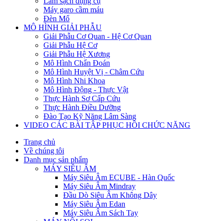
Làm sạch dụng cụ
Máy garo cầm máu
Đèn Mổ
MÔ HÌNH GIẢI PHẪU
Giải Phẫu Cơ Quan - Hệ Cơ Quan
Giải Phẫu Hệ Cơ
Giải Phẫu Hệ Xương
Mô Hình Chẩn Đoán
Mô Hình Huyệt Vị - Châm Cứu
Mô Hình Nhi Khoa
Mô Hình Động - Thực Vật
Thực Hành Sơ Cấp Cứu
Thực Hành Điều Dưỡng
Đào Tạo Kỹ Năng Lâm Sàng
VIDEO CÁC BÀI TẬP PHỤC HỒI CHỨC NĂNG
Trang chủ
Về chúng tôi
Danh mục sản phẩm
MÁY SIÊU ÂM
Máy Siêu Âm ECUBE - Hàn Quốc
Máy Siêu Âm Mindray
Đầu Dò Siêu Âm Không Dây
Máy Siêu Âm Edan
Máy Siêu Âm Sách Tay