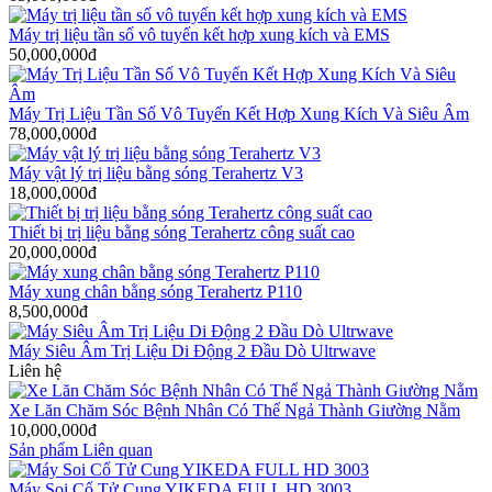
Máy trị liệu tần số vô tuyến kết hợp xung kích và EMS
50,000,000đ
Máy Trị Liệu Tần Số Vô Tuyến Kết Hợp Xung Kích Và Siêu Âm
78,000,000đ
Máy vật lý trị liệu bằng sóng Terahertz V3
18,000,000đ
Thiết bị trị liệu bằng sóng Terahertz công suất cao
20,000,000đ
Máy xung chân bằng sóng Terahertz P110
8,500,000đ
Máy Siêu Âm Trị Liệu Di Động 2 Đầu Dò Ultrwave
Liên hệ
Xe Lăn Chăm Sóc Bệnh Nhân Có Thể Ngả Thành Giường Nằm
10,000,000đ
Sản phẩm Liên quan
Máy Soi Cổ Tử Cung YIKEDA FULL HD 3003